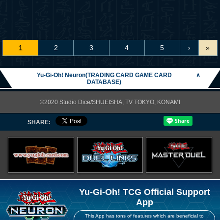
1
2
3
4
5
›
»
Yu-Gi-Oh! Neuron(TRADING CARD GAME CARD
∧
DATABASE)
©2020 Studio Dice/SHUEISHA, TV TOKYO, KONAMI
SHARE:
Yu-Gi-Oh! TCG Official Support
App
This App has tons of features which are beneficial to