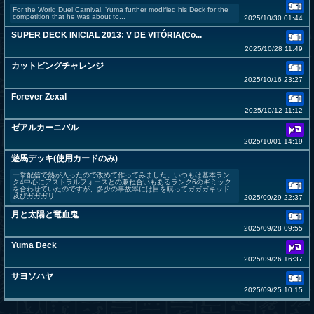
For the World Duel Carnival, Yuma further modified his Deck for the
competition that he was about to...
2025/10/30 01:44
SUPER DECK INICIAL 2013: V DE VITÓRIA(Co...
2025/10/28 11:49
カットビングチャレンジ
2025/10/16 23:27
Forever Zexal
2025/10/12 11:12
ゼアルカーニバル
2025/10/01 14:19
遊馬デッキ(使用カードのみ)
一挙配信で熱が入ったので改めて作ってみました。いつもは基本ラン
ク4中心にアストラルフォースとの兼ね合いもあるランク6のギミック
を合わせていたのですが、多少の事故率には目を瞑ってガガガキッド
及びガガガリ...
2025/09/29 22:37
月と太陽と竜血鬼
2025/09/28 09:55
Yuma Deck
2025/09/26 16:37
サヨソハヤ
2025/09/25 10:15