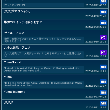
かっとビングだぜ‼︎
2026/04/12 08:36
ガガガ｢マジシャン｣
2026/04/08 23:45
爆弾のスイッチは誰がおす？
2026/03/30 23:39
ゼアル アニメ
遊馬（究極体ゼアル）のアニメ風デッキです！ なりきりデュエルにご
使用ください！
2026/03/30 16:32
九十九遊馬 アニメ
九十九遊馬のアニメ風デッキです！ なりきりデュエルにご使用くださ
い！
2026/03/30 16:29
Yuma/Astral
“Let’s do this, Astral! Kattobing da! Oretachi!” Having reunited with
Astral, both him and Yuma are...
2026/03/24 19:21
Yuma
“I’ll be fine without you, Astral. Until then, I’ll always kattobing!” When
Astral had returned hom...
2026/03/24 19:17
Yuma Tsukumo
2026/03/23 04:23
ガガガ
2026/03/21 13:07