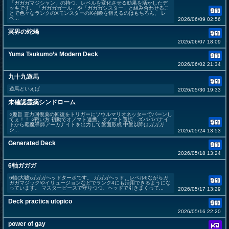
「ガガガマジシャン」の持つ、レベルを変化させる効果を活かしたデ
ッキです。 「ガガガガール」や「ガガガシスター」と組み合わせるこ
とで色々なランクのXモンスターのX召喚を狙えるのはもちろん、 レ
ベ...
2026/06/09 02:56
冥界の蛇蝎
2026/06/07 18:09
Yuma Tsukumo’s Modern Deck
2026/06/02 21:34
九十九遊馬
遊馬といえば
2026/05/30 19:33
未確認霊薬シンドローム
○趣旨 霊力回復薬の回復をトリガーにソウルマリオネッターでバーンし
てぇ！！ ○戦い方 初動でオノマト連携、オノマト選択、ズバババナイ
トから覇魔導師アーカナイトを出力して盤面形成 中盤以降はガガガ
シ...
2026/05/24 13:53
Generated Deck
2026/05/18 13:24
6軸ガガガ
6軸(大嘘)ガガガヘッドターボです。 ガガガヘッド、レベル6ながらガ
ガガマジックやイリュージョンなどでランク4にも活用できるようにな
っています。 マスターピースで守りつつ、ヘッドで引きまくって...
2026/05/17 13:29
Deck practica utopico
2026/05/16 22:20
power of gay