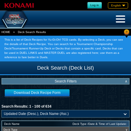
Log in
English
?
HOME
»
Deck Search Results
This is a list of Deck Recipes for Yu-Gi-Oh! TCG cards. By selecting a Deck, you can see
the details of that Deck Recipe. You can search for a Tournament Championship
Deck/Tournament Runner-Up Deck or Decks that contain a specific card. Decks that can
be used in DUEL LINKS and MASTER DUEL are also registered here; use them as a
reference to fare better in Duels.
Deck Search (Deck List)
Search Filters
∧
Download Deck Recipe Form
Search Results: 1 - 100 of 634
Deck Name
Deck Type /Date & Time of Last Update:
Deck Type
∨