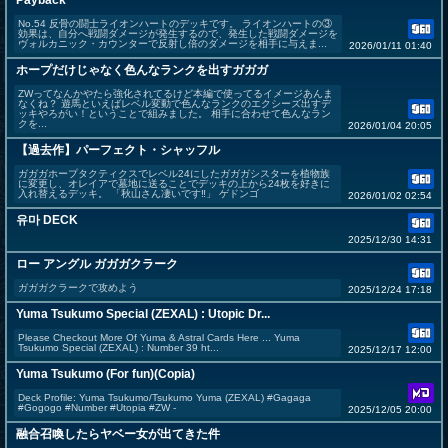
Payback
No.54 反骨の闘士ライオンハートのデッキです。 ライオンハートの③
効果は、自分へ戦闘ダメージが発生するので、発生した戦闘ダメージを
ヴォルカニック・カウンターで反射し倍のダメージを相手に与えま...
2026/01/11 01:40
ホープだけじゃなく色んなランクを出すガガガ
ZWってなんかやたら強化されてるけど本編で使ってるイメージあんま
なくね？ 遊馬といえばレベル変動で色んなランクのエクシーズ出すデ
ッキやろがい！ということで組みました。 相手に合わせて色んなラン
クを...
2026/01/04 20:05
【過去作】パーフェクト・シャッフル
ガガガホープタクティクスでレベル24にしたガガガシスターを植物族
に変更し、オレイアで墓地に送ることでデッキの上から24枚を好きに
入れ替えるデッキ。 「秋山さん凄いです‼︎」 ゲドンゴ
2026/01/02 02:54
유마 DECK
2025/12/30 14:31
ロー アングル ガガガクラーク
ガガガクラークで攻めよう
2025/12/24 17:18
Yuma Tsukumo Special (ZEXAL) : Utopic Dr...
Please Checkout More Of Yuma & Astral Cards Here ... Yuma
Tsukumo Special (ZEXAL) : Number 39 ht...
2025/12/17 12:00
Yuma Tsukumo (For fun)(Copia)
Deck Profile: Yuma Tsukumo/Tsukumo Yuma (ZEXAL) #Gagaga
#Gogogo #Number #Utopia #ZW -
2025/12/05 20:00
融合召喚したらヤベー女が出てきた件