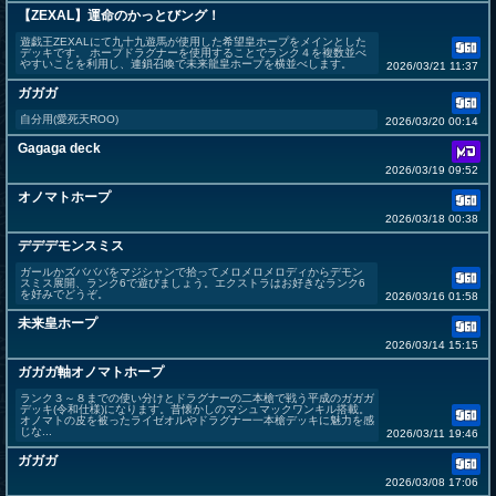
【ZEXAL】運命のかっとびング！
遊戯王ZEXALにて九十九遊馬が使用した希望皇ホープをメインとした
デッキです。 ホープドラグナーを使用することでランク４を複数並べ
やすいことを利用し、連鎖召喚で未来龍皇ホープを横並べします。
2026/03/21 11:37
ガガガ
自分用(愛死天ROO)
2026/03/20 00:14
Gagaga deck
2026/03/19 09:52
オノマトホープ
2026/03/18 00:38
デデデモンスミス
ガールかズバババをマジシャンで拾ってメロメロメロディからデモン
スミス展開、ランク6で遊びましょう。エクストラはお好きなランク6
を好みでどうぞ。
2026/03/16 01:58
未来皇ホープ
2026/03/14 15:15
ガガガ軸オノマトホープ
ランク３～８までの使い分けとドラグナーの二本槍で戦う平成のガガガ
デッキ(令和仕様)になります。昔懐かしのマシュマックワンキル搭載。
オノマトの皮を被ったライゼオルやドラグナー一本槍デッキに魅力を感
じな...
2026/03/11 19:46
ガガガ
2026/03/08 17:06