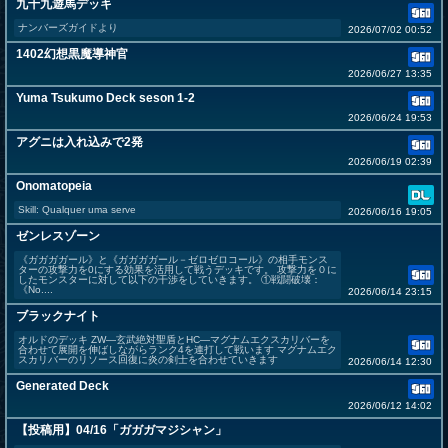
九十九遊馬デッキ
ナンバーズガイドより
2026/07/02 00:52
1402幻想黒魔導神官
2026/06/27 13:35
Yuma Tsukumo Deck seson 1-2
2026/06/24 19:53
アグニは入れ込みで2発
2026/06/19 02:39
Onomatopeia
Skill: Qualquer uma serve
2026/06/16 19:05
ゼンレスゾーン
《ガガガガール》と《ガガガガール－ゼロゼロコール》の相手モンス
ターの攻撃力を0にする効果を活用して戦うデッキです。 攻撃力を０に
したモンスターに対して以下の干渉をしていきます。 ①戦闘破壊：
《No....
2026/06/14 23:15
ブラックナイト
オルドのデッキ ZW―玄武絶対聖盾とHC―マグナムエクスカリバーを
合わせて展開を伸ばしながらランク4を連打して戦います マグナムエク
スカリバーのリソース回復に炎の剣士を合わせていきます
2026/06/14 12:30
Generated Deck
2026/06/12 14:02
【投稿用】04/16「ガガガマジシャン」