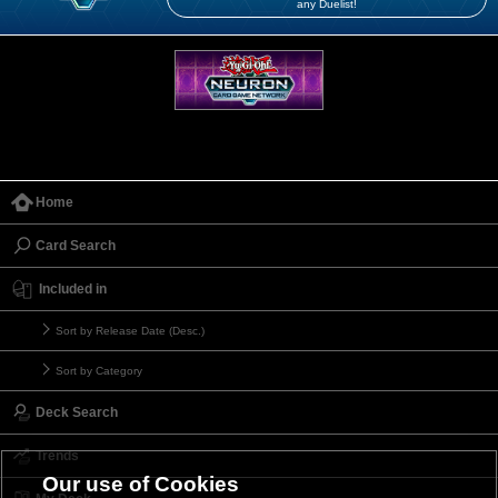
any Duelist!
Home
Card Search
Included in
Sort by Release Date (Desc.)
Sort by Category
Deck Search
Trends
Our use of Cookies