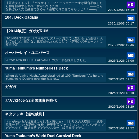
【正式タイトル】 『パラサイト・フュージョナーですが融合召喚した
ら神を自称するヤベー女が出てきた件 ――こん
なあぶねぇ女と融合できるか！墓地で休ませてもらうぜ！！――』 ...
2025/12/03 15:19
104 / Deck Gagaga
2025/12/03 05:17
【2014年度】ガガガRUM
[2014/02/15環境] 《スキルプリズナー》対策で《禁じられた聖槍》入
れてたけど、効かない裁定だったとのことで 《デモンズチェーン》に
変更予定
2025/12/02 12:46
オーバーレイ・ユニバース
2025/11/26 DUELIST ADVANCEのカードを採用しました
2025/11/26 08:00
Yuma Tsukumo’s Numberless Deck
When defeating Nash, Astral obtained all 100 "Numbers." As he and
Yuma were Dueling over the fate of...
2025/11/21 09:51
ガガガ
2025/11/20 13:18
ガガガ2405☆2全国無責任時代
2025/11/08 23:29
ネタデッキ【逆転裁判】
ネタが分かる人は友達になれると思います オシリスの天空龍——成歩
堂龍一 煌々たる逆転の女神—綾里千尋 ジャッシマン—サイバンチョ ガ
ガガヘッド—巌徒海慈 ガガガシスター—綾里春美 ガガ...
2025/11/02 21:52
Yuma Tsukumo’s World Duel Carnival Deck