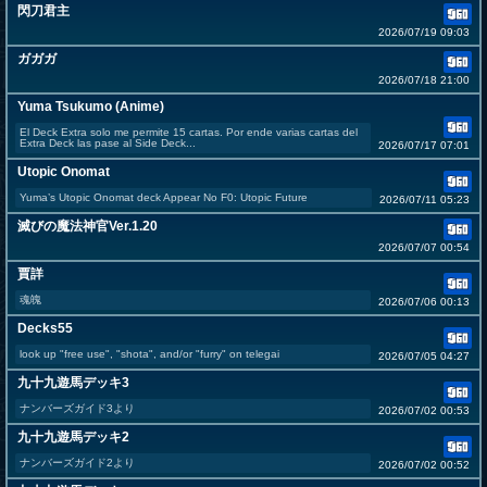
閃刀君主
2026/07/19 09:03
ガガガ
2026/07/18 21:00
Yuma Tsukumo (Anime)
El Deck Extra solo me permite 15 cartas. Por ende varias cartas del
Extra Deck las pase al Side Deck...
2026/07/17 07:01
Utopic Onomat
Yuma’s Utopic Onomat deck Appear No F0: Utopic Future
2026/07/11 05:23
滅びの魔法神官Ver.1.20
2026/07/07 00:54
賈詳
魂魄
2026/07/06 00:13
Decks55
look up "free use", "shota", and/or "furry" on telegai
2026/07/05 04:27
九十九遊馬デッキ3
ナンバーズガイド3より
2026/07/02 00:53
九十九遊馬デッキ2
ナンバーズガイド2より
2026/07/02 00:52