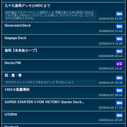
九十九遊馬デッキ@WDCまで
WDC編までをテーマにした遊馬デッキ 序盤の色んなNo.状況に合わせ
て出す感じが好きだったのでこんな感じに ゼアルウェポンは…どうす
るのが正解なんすかね…
2026/02/24 01:55
Generated Deck
2026/02/20 11:43
Gagaga Deck
2026/02/15 11:06
遊馬【未来皇ホープ】
2026/02/05 00:14
Decks796
2026/01/25 14:11
我・魔・導
ガガガマジシャンが1人で生きるデッキ 作:ぼんじゅう
2026/01/25 09:39
1402ネ黒魔導師
2026/01/22 08:05
SUPER STARTER V FOR VICTORY Starter Deck...
2026/01/19 17:15
UTOPIA
2026/01/11 20:26