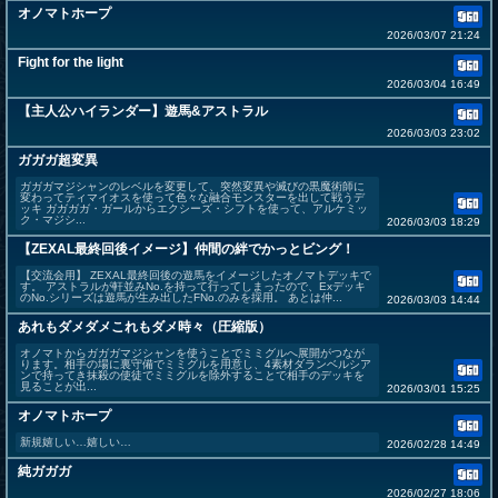
オノマトホープ
2026/03/07 21:24
Fight for the light
2026/03/04 16:49
【主人公ハイランダー】遊馬&アストラル
2026/03/03 23:02
ガガガ超変異
ガガガマジシャンのレベルを変更して、突然変異や滅びの黒魔術師に
変わってティマイオスを使って色々な融合モンスターを出して戦うデ
ッキ ガガガガ・ガールからエクシーズ・シフトを使って、アルケミッ
ク・マジシ...
2026/03/03 18:29
【ZEXAL最終回後イメージ】仲間の絆でかっとビング！
【交流会用】 ZEXAL最終回後の遊馬をイメージしたオノマトデッキで
す。 アストラルが軒並みNo.を持って行ってしまったので、Exデッキ
のNo.シリーズは遊馬が生み出したFNo.のみを採用。 あとは仲...
2026/03/03 14:44
あれもダメダメこれもダメ時々（圧縮版）
オノマトからガガガマジシャンを使うことでミミグルへ展開がつなが
ります。相手の場に裏守備でミミグルを用意し、4素材ダランベルシア
ンで持ってき抹殺の使徒でミミグルを除外することで相手のデッキを
見ることが出...
2026/03/01 15:25
オノマトホープ
新規嬉しい…嬉しい…
2026/02/28 14:49
純ガガガ
2026/02/27 18:06