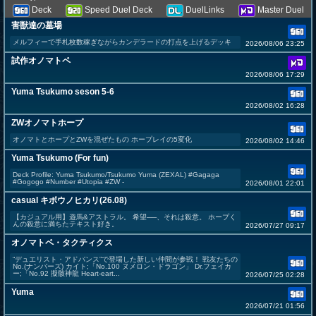
Deck
Speed Duel Deck
DuelLinks
Master Duel
害獣達の墓場
メルフィーで手札枚数稼ぎながらカンデラードの打点を上げるデッキ
2026/08/06 23:25
試作オノマトペ
2026/08/06 17:29
Yuma Tsukumo seson 5-6
2026/08/02 16:28
ZWオノマトホープ
オノマトとホープとZWを混ぜたもの ホープレイの5変化
2026/08/02 14:46
Yuma Tsukumo (For fun)
Deck Profile: Yuma Tsukumo/Tsukumo Yuma (ZEXAL) #Gagaga
#Gogogo #Number #Utopia #ZW -
2026/08/01 22:01
casual キボウノヒカリ(26.08)
【カジュアル用】遊馬&アストラル。 希望──、それは殺意。 ホープく
んの殺意に満ちたテキスト好き。
2026/07/27 09:17
オノマトペ・タクティクス
“デュエリスト・アドバンス”で登場した新しい仲間が参戦！ 戦友たちの
No.(ナンバーズ) カイト;「No.100 ヌメロン・ドラゴン」 Dr.フェイカ
ー;「No.92 擬骸神龍 Heart-eart...
2026/07/25 02:28
Yuma
2026/07/21 01:56