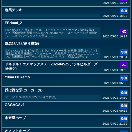
2026/05/10 14:35
遊馬デッキ
2026/05/07 16:02
EEritual_2
Blueskyより引用↓ エメラルドイーグルコンボ〜サラマン端組を添え
て〜 裏側は海外新規のASHLAN U1000です。 スキッパー１枚初動か
ら。 スキッパーをキスキル変換し...
2026/05/06 16:34
遊馬(ガガガ寄り構築)
#メッシュのレシピ vs アストラルをイメージした構築 展開はオノマト
盤面はガガガ 未来皇 マスターピースでガガガザムライとガガガガンマ
ンから未来皇ホープを出す原作再現がやりたくて組んだデッキ ...
2026/05/04 20:04
ドキドキ！エアマックスＸ：202604525デッキビルダーズ
neuron
2026/05/04 18:50
Yuma tsukamo
2026/05/01 06:08
我は雅な牙(ガ・ガ・ガ)
オール100%のガガガのデッキです(笑)
2026/04/26 14:19
GAGAGAv1
2026/04/23 09:15
未来皇ホープ
2026/04/19 21:55
オノマトホープ