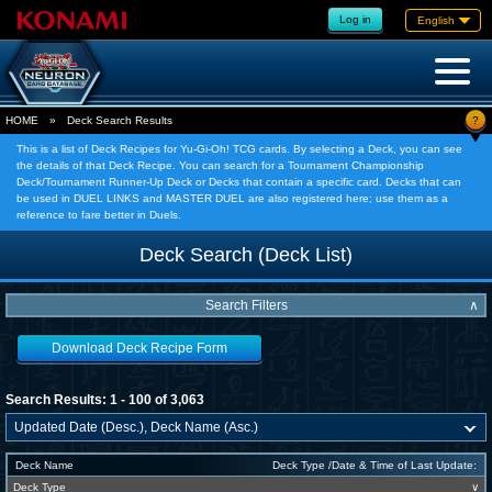
Log in
English
?
HOME
»
Deck Search Results
This is a list of Deck Recipes for Yu-Gi-Oh! TCG cards. By selecting a Deck, you can see
the details of that Deck Recipe. You can search for a Tournament Championship
Deck/Tournament Runner-Up Deck or Decks that contain a specific card. Decks that can
be used in DUEL LINKS and MASTER DUEL are also registered here; use them as a
reference to fare better in Duels.
Deck Search (Deck List)
Search Filters
∧
Download Deck Recipe Form
Search Results: 1 - 100 of 3,063
Deck Name
Deck Type /Date & Time of Last Update:
Deck Type
∨