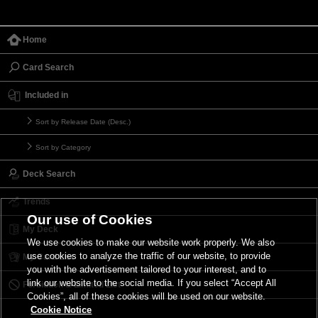
Home
Card Search
Included in
Sort by Release Date (Desc.)
Sort by Category
Deck Search
Trends
Our use of Cookies
My Deck
We use cookies to make our website work properly. We also
use cookies to analyze the traffic of our website, to provide
My Card List
you with the advertisement tailored to your interest, and to
link our website to the social media. If you select “Accept All
Forbidden & Limited List
Cookies”, all of these cookies will be used on our website.
Cookie Notice