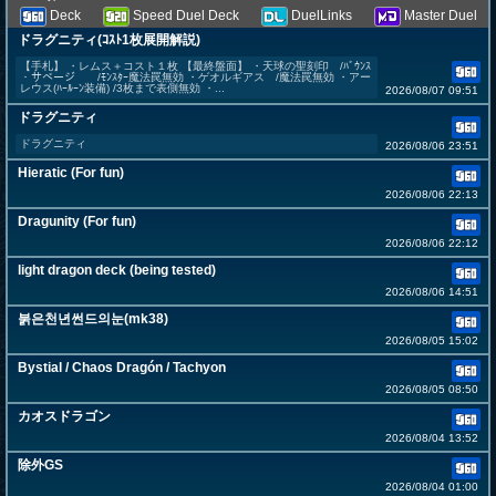
Deck
Speed Duel Deck
DuelLinks
Master Duel
ドラグニティ(ｺｽﾄ1枚展開解説)
【手札】 ・レムス＋コスト１枚 【最終盤面】 ・天球の聖刻印 /ﾊﾞｳﾝｽ
・サベージ /ﾓﾝｽﾀｰ魔法罠無効 ・ゲオルギアス /魔法罠無効 ・アー
レウス(ﾊｰﾙｰﾝ装備) /3枚まで表側無効 ・...
2026/08/07 09:51
ドラグニティ
ドラグニティ
2026/08/06 23:51
Hieratic (For fun)
2026/08/06 22:13
Dragunity (For fun)
2026/08/06 22:12
light dragon deck (being tested)
2026/08/06 14:51
붉은천년썬드의눈(mk38)
2026/08/05 15:02
Bystial / Chaos Dragón / Tachyon
2026/08/05 08:50
カオスドラゴン
2026/08/04 13:52
除外GS
2026/08/04 01:00