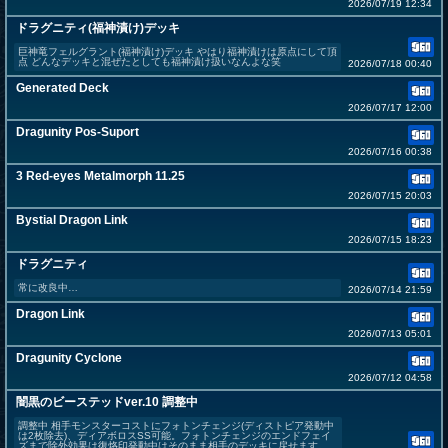
2026/07/19 12:34
ドラグニティ(福神漬け)デッキ
巨神竜フェルグラント(福神漬け)デッキ やはり福神漬けは原点にして頂
点 どんなデッキと混ぜたとしても福神漬け扱いなんよな笑
2026/07/18 00:40
Generated Deck
2026/07/17 12:00
Dragunity Pos-Suport
2026/07/16 00:38
3 Red-eyes Metalmorph 11.25
2026/07/15 20:03
Bystial Dragon Link
2026/07/15 18:23
ドラグニティ
常に改良中…
2026/07/14 21:59
Dragon Link
2026/07/13 05:01
Dragunity Cyclone
2026/07/12 04:58
闇黒のビーステッドver.10 調整中
調整中 相手モンスターコストにフォトンチェンジ(ディストピア発動中
は2枚除去)、ディアボロスSS可能。フォトンチェンジのエンドフェイ
ズまで除外効果は復烙印発動中はそのまま相手のデッキに戻せます。