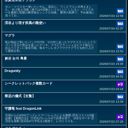
生麦生米生ドラゴン
タン・ツイスター使いたいやん。流石に。 てことでコンボ考えまし
た。 生け贄え召喚（巷ではA召喚というらしい）したタン・ツイスタ
ーを素材に蛇眼の断罪龍をシンクロ召喚。 断罪の効果で、予め墓地に
送ってお...
2026/07/24 12:58
渓谷より現す疾風の龍使い
2026/07/24 02:37
マグラ
私が初めて剥いたパックFOTB、その中にあったマグナスラッシュドラ
ゴンと宝玉の恵みを使ったデッキ。グラビクラッシュはビステ族なた
めルベリオンに進化可能。毎ターンレダメでマグナグラビを釣り上げ
て盤面を割...
2026/07/23 23:50
붉은 눈의 흑룡
2026/07/23 15:05
Dragunity
2026/07/23 04:52
シークレットパック複数カード
2026/07/23 03:16
禁忌の儀式【生贄】
2026/07/22 13:39
守護竜 feat DragonLink
天球からの4000アンドレイク! ◇レムスによる展開 (手札コストが2枚
必要) 【展開方法】 ①手札のレムスefで自身を捨て、渓谷をサーチ ②
渓谷を発動 ③渓谷efで手札を1枚捨て、レガトゥスを...
2026/07/22 07:26