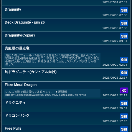
2026/07/01 07:37
Dragunity
2026/06/30 07:58
Deck Dragunité - juin 26
2026/06/30 07:30
Dragunity(Copiar)
2026/06/29 03:51
真紅眼の暴走竜
真紅き魂がフィールド&墓地では名称が『真紅眼の黒竜』扱いなので、
地獄の暴走召喚を起動させて、物量とランク7で攻めます。 相手が暴走
召喚に反応した場合は、真紅き魂が更に反応してレダメのおまけが発
生して...
2026/06/29 02:24
純ドラグニティ(カジュアル向け)
2026/06/28 22:57
Flare Metal Dragon
レムス初動で鋼炎龍を3体並べます。 ▼展開例
https://x.com/pussowl/status/1909793241081455075?s=46
2026/06/28 22:13
ドラグニティ
2026/06/28 20:02
ドラゴンリンク
2026/06/28 17:35
Free Pulls