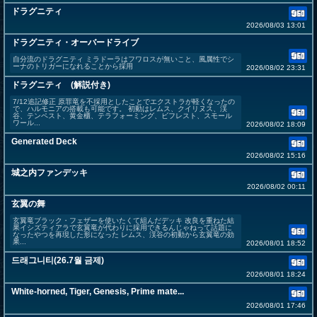
ドラグニティ
2026/08/03 13:01
ドラグニティ・オーバードライブ
自分流のドラグニティ ミラドーラはフワロスが無いこと、風属性でシ
ーナのトリガーになれることから採用
2026/08/02 23:31
ドラグニティ (解説付き)
7/12追記修正 原罪竜を不採用としたことでエクストラが軽くなったの
で、ハルモニアの搭載も可能です。 初動はレムス、クイリヌス、渓
谷、テンペスト、黄金櫃、テラフォーミング、ビフレスト、スモール
ワール...
2026/08/02 18:09
Generated Deck
2026/08/02 15:16
城之内ファンデッキ
2026/08/02 00:11
玄翼の舞
玄翼竜ブラック・フェザーを使いたくて組んだデッキ 改良を重ねた結
果イシズティアラで玄翼竜が代わりに採用できるんじゃねって話題に
なったやつを再現した形になった レムス、渓谷の初動から玄翼竜の効
果...
2026/08/01 18:52
드래그니티(26.7월 금제)
2026/08/01 18:24
White-horned, Tiger, Genesis, Prime mate...
2026/08/01 17:46