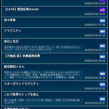
2026/07/28 13:42
【14.04】聖刻征竜master
2026/07/28 13:41
원석흑룡
2026/07/27 17:35
ドラグニティ
2026/07/26 22:19
原石と宝石
原石竜がいるなら宝石ドラゴンを使うでしょ！ 美しさを見せびらかし
ていけ！ ※サイドデッキはメモ代わりです
2026/07/26 20:17
【万物流·柔】表裏嵐帰流導
2026/07/26 20:04
薊花聖刻メタル
聖刻モンスターを燃料にアザミナ、メタル化モンスターを出力するデ
ッキ 初動用カード:聖刻、罪宝、黒鋼竜 妨害貫通用カード:ビーステッ
ド、鳴動 ・アトゥムスをX召喚からスタート →黒鋼竜ss →黒鋼...
2026/07/26 15:16
スターダストドラグニティ
2026/07/26 13:00
これで政界のトップを狙え
我々は政界・財界・カードゲーム界に君臨し、世界に万丈目帝国を築
き上げる！
2026/07/25 22:37