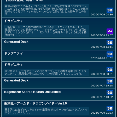
【聖刻天盃龍】馬場 このみ
麻雀が特技のこのみさんにぴったりにテーマなので採用 SSRで大三元
であがっているの天牌龍は3枚ずつ固定 聖刻の部分はアトゥムスで天牌
龍持ってくるプランとかおしゃれかなって思ったけどお好みで このみ
さ...
2026/07/09 04:36
ドラグニティ
鳥獣族・ドラゴン族で構成されているドラグニティを中心とした、
風属性のシンクロ召喚デッキ。 ドラグニティナイトをシンクロ召喚
してビートダウンを行う。 モンスターを装備カードとする戦術も特
徴的であり...
2026/07/08 23:57
Generated Deck
2026/07/08 14:41
ドラグニティ
2026/07/08 11:52
ドラグニティ
自分用メモ レーヴァテインとバスターブレードの枠を新規にしたドラ
グニティ。 風属性が増えたのでウィンが採用できるようになった。
2026/07/08 00:31
Generated Deck
2026/07/07 15:18
Kagemaru: Sacred Beasts Unleashed
2026/07/07 10:32
聖刻龍ーアームド・ドラゴンメイドーVer1.0
基本的には先ずLV10を出すのが最優先 次のターンからはドラゴンメイ
ドを出したりＸしたり。
2026/07/06 21:23