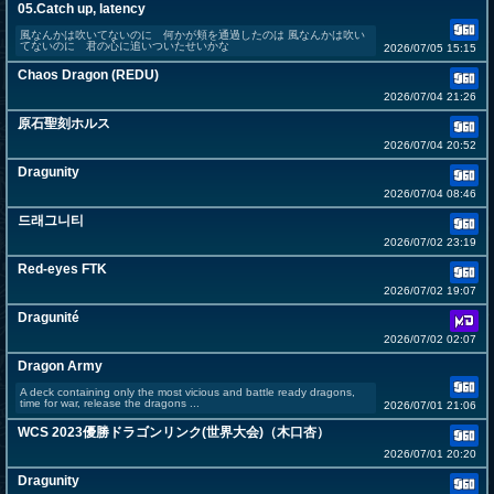
05.Catch up, latency
風なんかは吹いてないのに 何かが頬を通過したのは 風なんかは吹い
てないのに 君の心に追いついたせいかな
2026/07/05 15:15
Chaos Dragon (REDU)
2026/07/04 21:26
原石聖刻ホルス
2026/07/04 20:52
Dragunity
2026/07/04 08:46
드래그니티
2026/07/02 23:19
Red-eyes FTK
2026/07/02 19:07
Dragunité
2026/07/02 02:07
Dragon Army
A deck containing only the most vicious and battle ready dragons,
time for war, release the dragons ...
2026/07/01 21:06
WCS 2023優勝ドラゴンリンク(世界大会)（木口杏）
2026/07/01 20:20
Dragunity