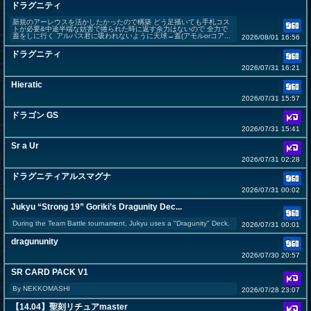
ドラグニティ
新規のアーレウスを活かしたかったので構築 どう足掻いても手札コス
トが必要&中途半端な妨害で捲られた時に返す余力はないので 全力で
蓋をしに行く アルバス君に吸われないように天球→蓋(アモルorコア...
2026/08/01 16:56
ドラグニティ
2026/07/31 16:21
Hieratic
2026/07/31 15:57
ドラゴン GS
2026/07/31 15:41
Sr a Ur
2026/07/31 02:28
ドラグニティアルスマグナ
2026/07/31 00:02
Jukyu “Strong 19” Goriki’s Dragunity Dec...
During the Team Battle tournament, Jukyu uses a "Dragunity" Deck.
2026/07/31 00:01
dragununity
2026/07/30 20:57
SR CARD PACK V1
By NEKKOMASHI
2026/07/28 23:07
【14.04】聖刻リチュアmaster