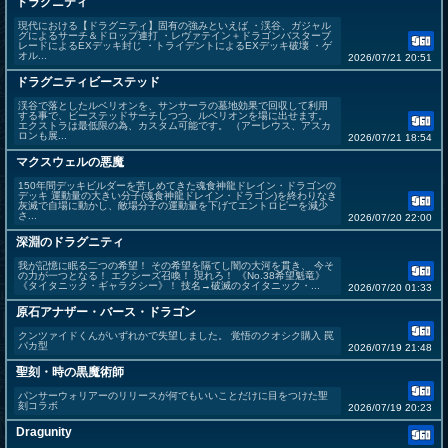
ドラグニティ
現代における【ドラグニティ】固有の強みといえば ・渓谷、ガジャル
グによるサーチ＆ドロップ連打 ・レヴァテイン＋ドラゴンバスターブ
レードによるEXデッキ封じ ・トライデントによるEXデッキ破壊 ・ゲ
オル...
2026/07/21 20:51
ドラグニティビーステッド
渓谷で落としたルベリオンを、サンサーラの墓地効果で回収して利用
する事で、ビーステッドサーチしつつ、ルベリオンを場に出せます。
エクストラは最低限の為、カスタム可能です。 （アーレウス、アスカ
ロンも展...
2026/07/21 18:54
マクスウェルの悪魔
150年間デッキビルダーを苦しめてきた魂食神龍ドレイン・ドラゴンの
デッキ 運動量の大きい分子(魂食神龍ドレイン・ドラゴン)を終わりなき
灰滅で自場に動かし、敵場分子の運動量を下げてエントロピーを減少
さ...
2026/07/20 22:00
深淵のドラグニティ
我が記憶に眠る二つの希望！ その希望を隔てし闇の大河を貫き、 今そ
の力が一つとなる！ エクシーズ召喚！ 現れろ！ 《No.38希望魁竜》
《タイタニック・ギャラクシー》！ 技名→破滅のタイタニック・...
2026/07/20 01:33
原石アナザー・バース・ドラゴン
クンツァイドくんがいずれかで失望しました。 覚悟のクオシク購入 罠
パカ型
2026/07/19 21:48
聖刻・時の黒魔術師
パンサーウォリアーのリリースが何でもいいことだけに目をつけた聖
刻コラボ
2026/07/19 20:23
Dragunity