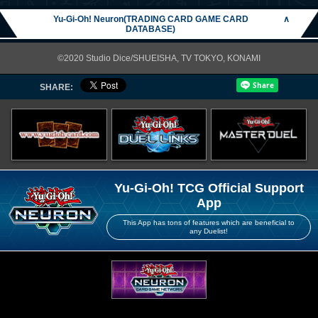
Yu-Gi-Oh! Neuron(TRADING CARD GAME CARD
∧
DATABASE)
©2020 Studio Dice/SHUEISHA, TV TOKYO, KONAMI
SHARE:
Yu-Gi-Oh! TCG Official Support
App
This App has tons of features which are beneficial to
any Duelist!