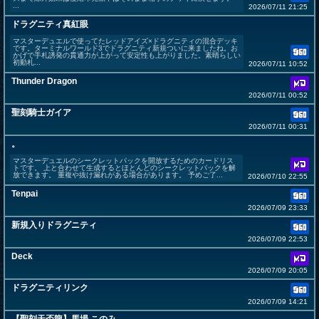
...
2026/07/11 21:25
ドラグニティ真紅眼
マスターデュエルで使ってたレッドアイズ×ドラグニティの混合デッキ
です。ターミナルワールド3でドラグニティ新規ついに来ましたね。お
かげで手札誘発の貫通力が上がって安定性も上がりました。素晴らしい
初動札...
2026/07/11 10:52
Thunder Dragon
2026/07/11 00:52
聖刻騎士ガイア
2026/07/11 00:31
。
マスターデュエルのシークレットパックを開放するためのカードリス
トです。 上と合わせて生成するとほとんどのシークレットパックを解
放できます。 重複や抜け漏れがある場合があります。 予めご了...
2026/07/10 22:55
Tenpai
2026/07/09 23:33
新規入りドラグニティ
2026/07/09 22:53
Deck
2026/07/09 20:05
ドラグニティリンク
2026/07/09 14:21