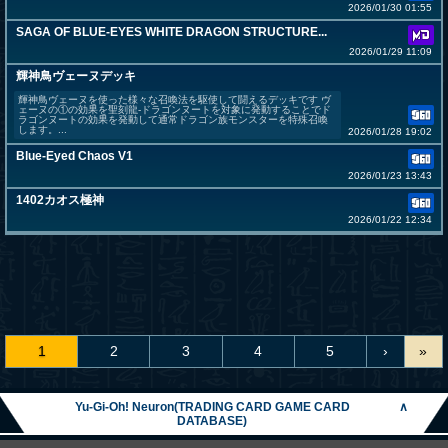
2026/01/30 01:55
SAGA OF BLUE-EYES WHITE DRAGON STRUCTURE...
2026/01/29 11:09
輝神鳥ヴェーヌデッキ
輝神鳥ヴェーヌを使った様々な召喚法を駆使して闘えるデッキです ヴ
ェーヌの①の効果を聖刻龍-ドラゴンヌートを対象に発動することでド
ラゴンヌートの効果を発動して通常ドラゴン族モンスターを特殊召喚
します。...
2026/01/28 19:02
Blue-Eyed Chaos V1
2026/01/23 13:43
1402カオス極神
2026/01/22 12:34
1
2
3
4
5
›
»
Yu-Gi-Oh! Neuron(TRADING CARD GAME CARD
∧
DATABASE)