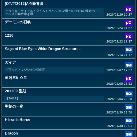
[DT:TT2012]A召喚青眼
デュエルトライアル：タイムトラベル2012用 ついでにMD検定のアド
バンス召喚数稼ぎ用
2026/02/26 19:27
デーモンの召喚
2026/02/24 01:57
1210
2026/02/23 18:37
Saga of Blue Eyes White Dragon Structure...
2026/02/14 21:17
ガイア
ブラック・マジシャン初使用
2026/02/07 19:57
헤이즈비스트
2026/02/05 23:52
201209 聖刻
【TAKA】
2026/02/04 22:28
聖刻の一座
2026/01/30 22:50
Hieratic Horus
2026/01/30 19:01
Dragon