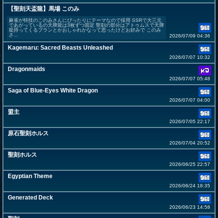
【聖刻天盃龍】馬場 このみ
麻雀が特技のこのみさんにぴったりにテーマなので採用 SSRで大三元
であがっているの天牌龍は3枚ずつ固定 聖刻の部分はアトゥムスで天牌
龍持ってくるプランとかおしゃれかなって思ったけどお好みで このみ
さ...
2026/07/09 04:36
Kagemaru: Sacred Beasts Unleashed
2026/07/07 10:32
Dragonmaids
2026/07/07 05:48
Saga of Blue-Eyes White Dragon
2026/07/07 04:00
盟主
2026/07/05 22:17
原石聖刻ホルス
2026/07/04 20:52
聖刻ホルス
2026/06/25 22:57
Egyptian Theme
2026/06/24 18:35
Generated Deck
2026/06/23 14:58