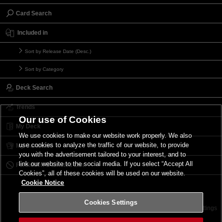
Card Search
Included in
Sort by Release Date (Desc.)
Sort by Category
Deck Search
Trends
Our use of Cookies
My Deck
We use cookies to make our website work properly. We also
use cookies to analyze the traffic of our website, to provide
My Card List
you with the advertisement tailored to your interest, and to
link our website to the social media. If you select “Accept All
Forbidden & Limited List
Cookies”, all of these cookies will be used on our website.
Cookie Notice
Cookies Settings
Contact
Terms of Use
Terms of Use
Cookies Settings