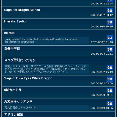
2026/04/03 22:44
Saga del Dragón Blanco
2026/04/02 00:42
Hieratic Tzolkin
2026/03/30 10:26
hieratic
going second break the field and otk with multiple lines from
protection to destruction
2026/03/26 11:18
自分用聖刻
2026/03/23 01:31
スタダ聖刻だった何か
聖刻、スタダ、深淵、儀式でデッキを回して気合いでシューティング
セイヴァーへ繋ぐデッキ 展開例(コード:5z47mf) アセト(召集)+スタダ
シンクロン+手札コスト １.アセトnsスタダシンクロ...
2026/03/22 16:49
Saga of Blue Eyes White Dragon
2026/03/22 03:50
6軸カオドラ
2026/03/20 09:21
万丈目キャラデッキ
万丈目長作のキャラデッキ
2026/03/19 10:56
アザミナ聖刻