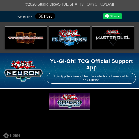
©2020 Studio Dice/SHUEISHA, TV TOKYO, KONAMI
SHARE:
Yu-Gi-Oh! TCG Official Support
App
This App has tons of features which are beneficial to
any Duelist!
Home