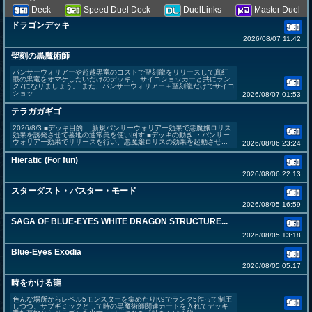
Deck
Speed Duel Deck
DuelLinks
Master Duel
ドラゴンデッキ
2026/08/07 11:42
聖刻の黒魔術師
パンサーウォリアーや超越黒竜のコストで聖刻龍をリリースして真紅
眼の黒竜をオマケしたいだけのデッキ。 サイコショッカーと共にラン
ク7になりましょう。 また、パンサーウォリアー＋聖刻龍だけでサイコ
ショッ...
2026/08/07 01:53
テラガガギゴ
2026/8/3 ■デッキ目的 新規パンサーウォリアー効果で悪魔嬢ロリス
効果を誘発させて墓地の通常罠を使い回す ■デッキの動き ・パンサー
ウォリアー効果でリリースを行い、悪魔嬢ロリスの効果を起動させ...
2026/08/06 23:24
Hieratic (For fun)
2026/08/06 22:13
スターダスト・バスター・モード
2026/08/05 16:59
SAGA OF BLUE-EYES WHITE DRAGON STRUCTURE...
2026/08/05 13:18
Blue-Eyes Exodia
2026/08/05 05:17
時をかける龍
色んな場所からレベル5モンスターを集めたりK9でランク5作って制圧
しつつ、サブギミックとして時の黒魔術師関連カードを入れてデッキ