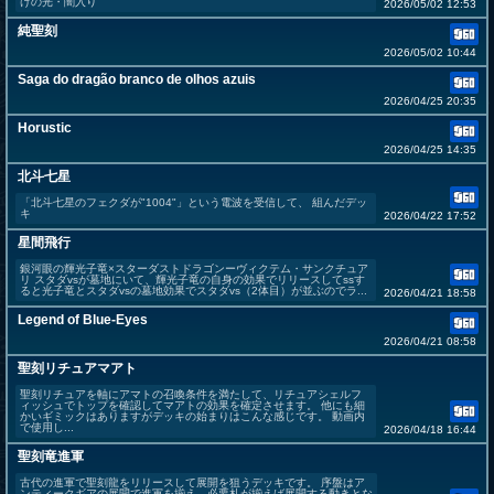
けの光・闇入り
2026/05/02 12:53
純聖刻
2026/05/02 10:44
Saga do dragão branco de olhos azuis
2026/04/25 20:35
Horustic
2026/04/25 14:35
北斗七星
「北斗七星のフェクダが"1004"」という電波を受信して、 組んだデッ
キ
2026/04/22 17:52
星間飛行
銀河眼の輝光子竜×スターダストドラゴンーヴィクテム・サンクチュア
リ スタダvsが墓地にいて、輝光子竜の自身の効果でリリースしてssす
ると光子竜とスタダvsの墓地効果でスタダvs（2体目）が並ぶのでラ...
2026/04/21 18:58
Legend of Blue-Eyes
2026/04/21 08:58
聖刻リチュアマアト
聖刻リチュアを軸にアマトの召喚条件を満たして、リチュアシェルフ
ィッシュでトップを確認してマアトの効果を確定させます。 他にも細
かいギミックはありますがデッキの始まりはこんな感じです。 動画内
で使用し...
2026/04/18 16:44
聖刻竜進軍
古代の進軍で聖刻龍をリリースして展開を狙うデッキです。 序盤はア
ンティークギアの展開で進軍を揃え、必要札が揃えば展開する動きとな