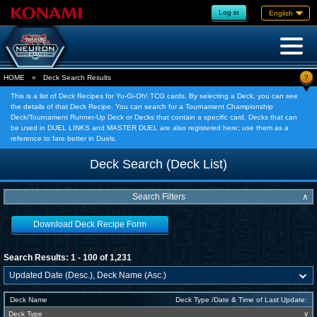
Log in
English
?
HOME
»
Deck Search Results
This is a list of Deck Recipes for Yu-Gi-Oh! TCG cards. By selecting a Deck, you can see
the details of that Deck Recipe. You can search for a Tournament Championship
Deck/Tournament Runner-Up Deck or Decks that contain a specific card. Decks that can
be used in DUEL LINKS and MASTER DUEL are also registered here; use them as a
reference to fare better in Duels.
Deck Search (Deck List)
Search Filters
∧
Download Deck Recipe Form
Search Results: 1 - 100 of 1,231
Deck Name
Deck Type /Date & Time of Last Update:
Deck Type
∨