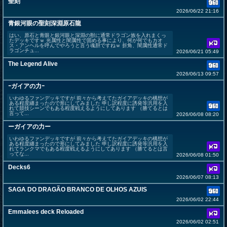
聖刻
2026/06/22 21:16
青銀河眼の聖刻深淵原石龍
はい、原石と青眼と銀河眼と深淵の獣に通常ドラゴン族を入れまくっ
たデッキですｗ 光属性と闇属性で固める事により、何が何でもカオ
ス・アンヘルを呼んでやろうと言う魂胆ですねｗ 折角、闇属性通常ド
ラゴンチュ...
2026/06/21 05:49
The Legend Alive
2026/06/13 09:57
ｰガイアの力ｰ
いわゆるファンデッキですが 前々から考えてたガイアデッキの構想が
ある程度纏まったので形にしてみました 申し訳程度に誘発等汎用を入
れて競技シーンでもある程度戦えるようにしてあります （勝てるとは
言って...
2026/06/08 08:20
ーガイアの力ー
いわゆるファンデッキですが 前々から考えてたガイアデッキの構想が
ある程度纏まったので形にしてみました 申し訳程度に誘発等汎用を入
れてランクマでもある程度戦えるようにしてあります （勝てるとは言
ってな...
2026/06/08 01:50
Decks6
2026/06/07 08:13
SAGA DO DRAGÃO BRANCO DE OLHOS AZUIS
2026/06/02 22:44
Emmalees deck Reloaded
2026/06/02 02:51