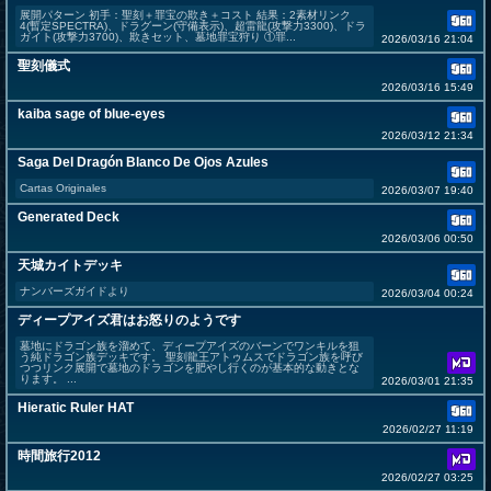
展開パターン 初手：聖刻＋罪宝の欺き＋コスト 結果：2素材リンク
4(暫定SPECTRA)、ドラグーン(守備表示)、超雷龍(攻撃力3300)、ドラ
ガイト(攻撃力3700)、欺きセット、墓地罪宝狩り ①罪...
2026/03/16 21:04
聖刻儀式
2026/03/16 15:49
kaiba sage of blue-eyes
2026/03/12 21:34
Saga Del Dragón Blanco De Ojos Azules
Cartas Originales
2026/03/07 19:40
Generated Deck
2026/03/06 00:50
天城カイトデッキ
ナンバーズガイドより
2026/03/04 00:24
ディープアイズ君はお怒りのようです
墓地にドラゴン族を溜めて、ディープアイズのバーンでワンキルを狙
う純ドラゴン族デッキです。 聖刻龍王アトゥムスでドラゴン族を呼び
つつリンク展開で墓地のドラゴンを肥やし行くのが基本的な動きとな
ります。 ...
2026/03/01 21:35
Hieratic Ruler HAT
2026/02/27 11:19
時間旅行2012
2026/02/27 03:25