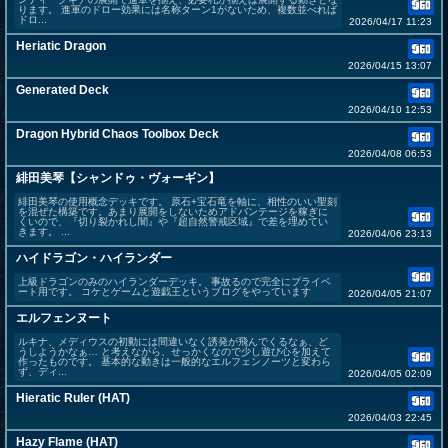
ります。 進軍のドロー効果には名称ターン1がないため、複数並べれば
ドロ...
2026/04/17 11:23
Heriatic Dragon
2026/04/15 13:07
Generated Deck
2026/04/10 12:53
Dragon Hybrid Chaos Toolbox Deck
2026/04/08 06:53
緋田美琴【シャンドゥ・ヴォーギン】
緋田美琴の使用概念デッキです。 原石+宝石竜を軸に、相性のいい聖刻
を混ぜた構築です。あまり展開をしないためアドバンテージを稼ぎに
くいので、『切り裂かれし闇』や『超自然警戒区域』で差を埋めてい
きます。 ...
2026/04/06 23:13
ハイドラゴン・ハイランダー
上級ドラゴンのみのハイランダーデッキ。 事故るので完全にプライベ
ート用です。 コケとゲームと遊戯王というブログをやっています
2026/04/05 21:07
エルフェンヌート
ルキナ、メディウスの初動には間違いなく誘発が飛んでくるなぁ、ど
うしようかなぁ… と考えながら、せっかくなので少し遊び心を加えて
作ったものです。 基本的な動きは一般的なエルフェンノーツと変わら
ず、ディ...
2026/04/05 02:09
Hieratic Ruler (HAT)
2026/04/03 22:45
Hazy Flame (HAT)