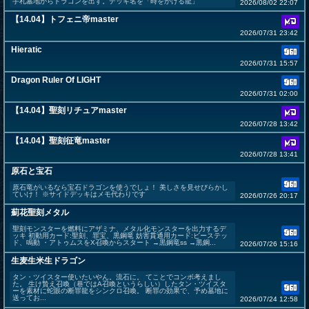
手札墓地からドラゴンを出す。デッキ名を「時をかける龍」
2026/08/02 22:07
【14.04】トフェニ帝master
2026/07/31 23:42
Hieratic
2026/07/31 15:57
Dragon Ruler Of LIGHT
2026/07/31 02:00
【14.04】聖刻リチュアmaster
2026/07/28 13:42
【14.04】聖刻征竜master
2026/07/28 13:41
原石と宝石
原石竜がいるなら宝石ドラゴンを使うでしょ！ 美しさを見せびらかし
ていけ！ ※サイドデッキはメモ代わりです
2026/07/26 20:17
薊花聖刻メタル
聖刻モンスターを燃料にアザミナ、メタル化モンスターを出力するデ
ッキ 初動用カード:聖刻、罪宝、黒鋼竜 妨害貫通用カード:ビーステッ
ド、鳴動 ・アトゥムスをX召喚からスタート →黒鋼竜ss →黒鋼...
2026/07/26 15:16
生麦生米生ドラゴン
タン・ツイスター使いたいやん。流石に。 てことでコンボ考えまし
た。 生け贄え召喚（巷ではA召喚というらしい）したタン・ツイスタ
ーを素材に蛇眼の断罪龍をシンクロ召喚。 断罪の効果で、予め墓地に
送ってお...
2026/07/24 12:58