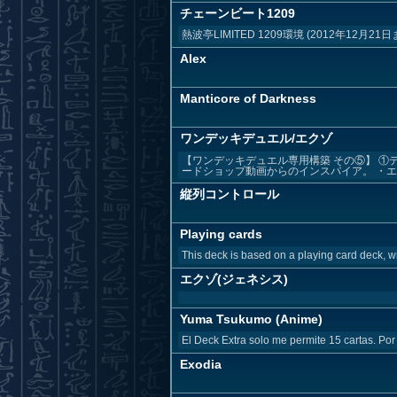
チェーンビート1209
熱波亭LIMITED 1209環境 (2012年12月
Alex
Manticore of Darkness
ワンデッキデュエル/エクゾ
【ワンデッキデュエル専用構築 その⑤】 ①
ードショップ動画からのインスパイア。 ・エク
縦列コントロール
Playing cards
This deck is based on a playing card deck, w
エクゾ(ジェネシス)
Yuma Tsukumo (Anime)
El Deck Extra solo me permite 15 cartas. Por 
Exodia