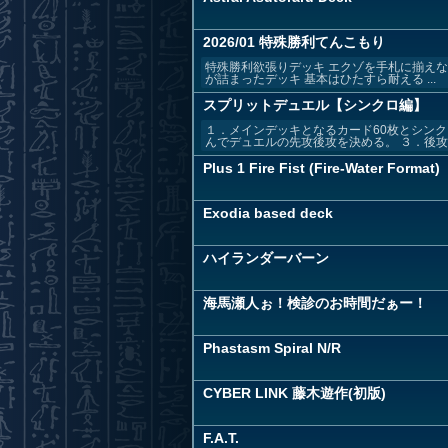
2026/01 特殊勝利てんこもり
特殊勝利欲張りデッキ エクゾを手札に揃えな
が詰まったデッキ 基本はひたすら耐える ...
スプリットデュエル【シンクロ編】
１．メインデッキとなるカード60枚とシン
んでデュエルの先攻後攻を決める。 ３．後攻プ
Plus 1 Fire Fist (Fire-Water Format)
Exodia based deck
ハイランダーバーン
海馬瀬人ぉ！検診のお時間だぁー！
Phastasm Spiral N/R
CYBER LINK 藤木遊作(初版)
F.A.T.