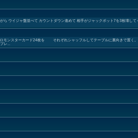
がら ウイジャ盤並べて カウントダウン進めて 相手がジャックポット7を3枚壊してく
クロモンスターカード24枚を それぞれシャッフルしてテーブルに裏向きで置く。
レ...