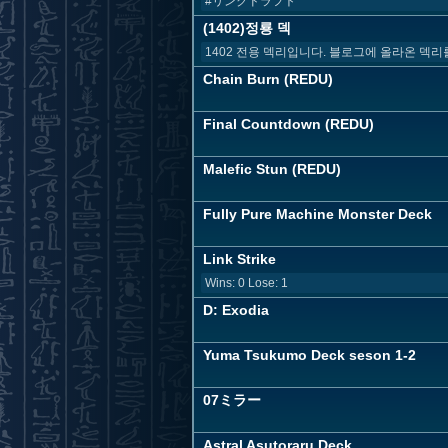
#リンクドラフト
(1402)정룡 덱
1402 전용 덱리입니다. 블로그에 올라온 덱
Chain Burn (REDU)
Final Countdown (REDU)
Malefic Stun (REDU)
Fully Pure Machine Monster Deck
Link Strike
Wins: 0 Lose: 1
D: Exodia
Yuma Tsukumo Deck seson 1-2
07ミラー
Astral Asutoraru Deck