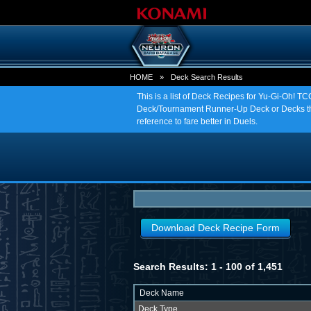
HOME
»
Deck Search Results
This is a list of Deck Recipes for Yu-Gi-Oh! 
Deck/Tournament Runner-Up Deck or Decks tha
reference to fare better in Duels.
Download Deck Recipe Form
Search Results: 1 - 100 of 1,451
Deck Name
Deck Type