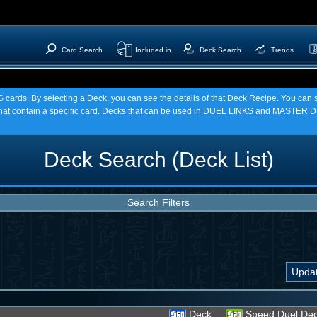
Card Search
Included in
Deck Search
Trends
TCG cards. By selecting a Deck, you can see the details of that Deck Recipe. You c
t contain a specific card. Decks that can be used in DUEL LINKS and MASTER DU
Deck Search (Deck List)
Search Filters
Deck
Speed Duel De