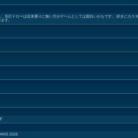
い。 先行ドローは従来通りに無い方がゲームとしては面白いかもです。 好きにカス
べます。
す
PARIS 2026