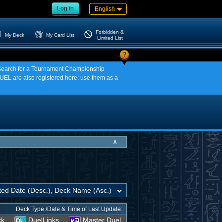
Log in
English
Forbidden &
My Deck
My Card List
Limited List
?
an search for a Tournament Championship
EL are also registered here; use them as a
∧
Deck Type /Date & Time of Last Update:
ck
DuelLinks
Master Duel