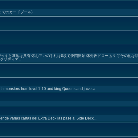
21日までのカードプール)
デッキと墓地は共有 ②お互いの手札は0枚で決闘開始 ③先攻ドローあり ④その他は
ゾディア...
ith monsters from level 1-10 and king,Queens and jack ca...
ende varias cartas del Extra Deck las pase al Side Deck...