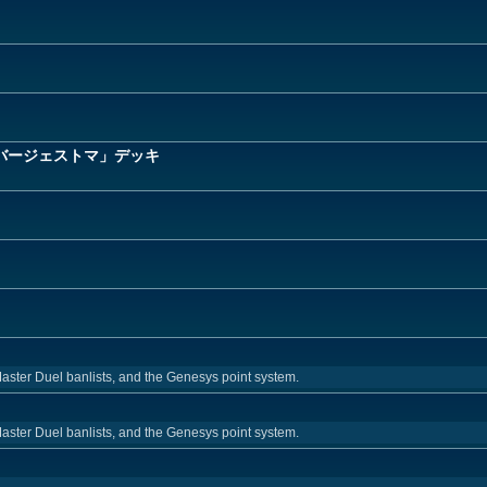
バージェストマ」デッキ
aster Duel banlists, and the Genesys point system.
aster Duel banlists, and the Genesys point system.