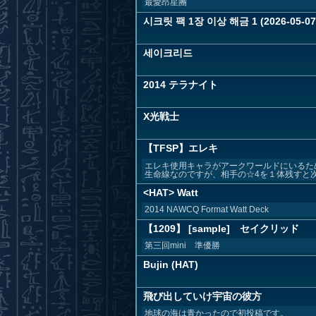
最愛昂星團
시크릿 팩 1장 이상 해금 1 (2026-05-07
세이크리드
2014 テラナイト
X光戦士
【TFSP】エレキ
エレキ使用キャラがアークワールドにいるた
生命線なのですが、相手の☆4を１体残すと次の
<HAT> Watt
2014 NAWCQ Format Watt Deck
【1209】 [sample] セイクリッド
第三回mini 準優勝
Bujin (HAT)
飛び出していけ宇宙の彼方
地球の海は青かったので初投稿です。