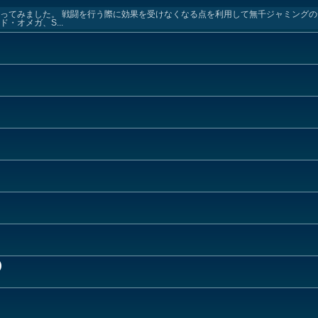
使ってみました。 戦闘を行う際に効果を受けなくなる点を利用して無千ジャミング
・オメガ、S...
)