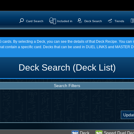
Card Search
Included in
Deck Search
Trends
TCG cards. By selecting a Deck, you can see the details of that Deck Recipe. You c
t contain a specific card. Decks that can be used in DUEL LINKS and MASTER DU
Deck Search (Deck List)
Search Filters
Deck
Speed Duel De