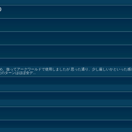
)
め、倣ってアークワールドで使用しましたが 思った通り、少し厳しいかといった感
ターンはほぼ全デ...