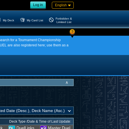
Log in
English
Forbidden &
My Deck
My Card List
Limited List
?
an search for a Tournament Championship
EL are also registered here; use them as a
∧
Deck Type /Date & Time of Last Update:
ck
DuelLinks
Master Duel