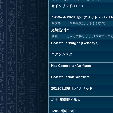
セイクリッド(1109)
7.AW-wlc20-1f セイクリッド 25.12.14
サブネーム 星崎真夏(ほしざきまなつ)
光輝迅"来"
新規カードほんとにありがとう! 検索用→壺
Constellarknight [Genesys]
エクソシスター
Hat Constellar Artifacts
Constellation Warriors
201209環境 セイクリッド
組曲:星羅征く旅人
1209 세이크리드