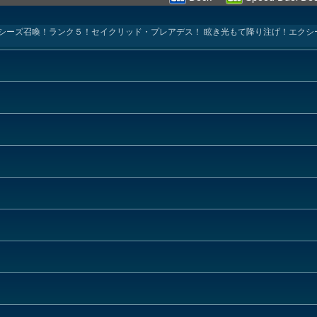
シーズ召喚！ランク５！セイクリッド・プレアデス！ 眩き光もて降り注げ！エクシ