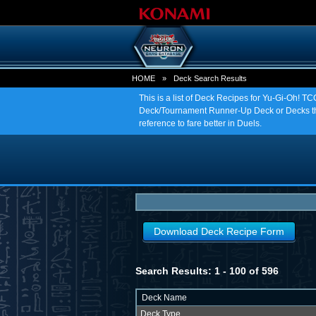
HOME
»
Deck Search Results
This is a list of Deck Recipes for Yu-Gi-Oh! 
Deck/Tournament Runner-Up Deck or Decks tha
reference to fare better in Duels.
Download Deck Recipe Form
Search Results: 1 - 100 of 596
Deck Name
Deck Type