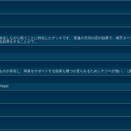
除去しながら戦うことに特化したデッキです。 星逢の天河の②の効果で、相手ター
妨害をすることがで...
のが存在し、両者をサポートする効果も幾つか見られるためシナジーが強い。（遊戯
elegai