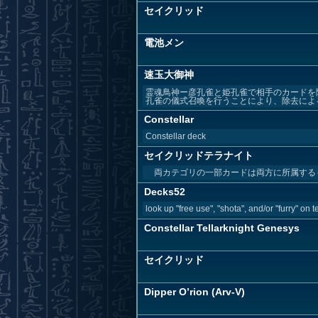
セイクリッド
電池メン
速玉大御神
霊魂鳥神ー彦孔雀と姫孔雀で相手のカードを
孔雀の儀式召喚を行うことにより、除去による
Constellar
Constellar deck
セイクリッドテラナイト
両カテゴリの一部カードは両方に所属するも
Decks52
look up "free use", "shota", and/or "furry" on t
Constellar Tellarknight Genesys
セイクリッド
Dipper O’rion (Arv-V)