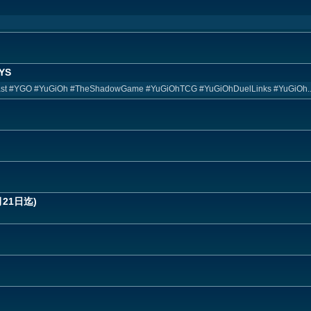
SYS
 #YGO #YuGiOh #TheShadowGame #YuGiOhTCG #YuGiOhDuelLinks #YuGiOh..
月21日迄)