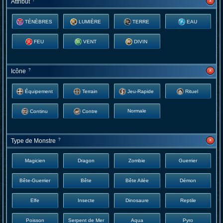
x
Attribut
?
TÉNÈBRES
LUMIÈRE
TERRE
EAU
FEU
VENT
DIVIN
x
Icône
?
Équipement
Terrain
Jeu-Rapide
Rituel
Normale
Continu
Contre
x
Type de Monstre
?
Magicien
Dragon
Zombie
Guerrier
Bête-Guerrier
Bête
Bête Ailée
Démon
Elfe
Insecte
Dinosaure
Reptile
Poisson
Serpent de Mer
Aqua
Pyro