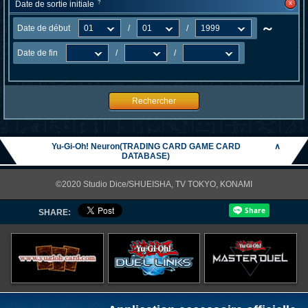
x
Date de sortie initiale
?
～
Date de début
/
/
Date de fin
/
/
Rechercher
Yu-Gi-Oh! Neuron(TRADING CARD GAME CARD
∧
DATABASE)
©2020 Studio Dice/SHUEISHA, TV TOKYO, KONAMI
SHARE: