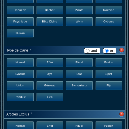
Tonnerre
Rocher
Plante
Machine
Psychique
Bête Divine
Wyrm
Cyberse
Illusion
x
Type de Carte
?
and
or
Normal
Effet
Rituel
Fusion
Synchro
Xyz
Toon
Spirit
Union
Gémeau
Syntoniseur
Flip
Pendule
Lien
x
Articles Exclus
?
Normal
Effet
Rituel
Fusion