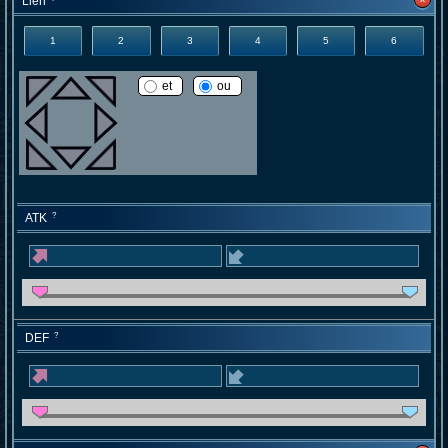
Lien
1
2
3
4
5
6
et
ou
ATK
?
DEF
?