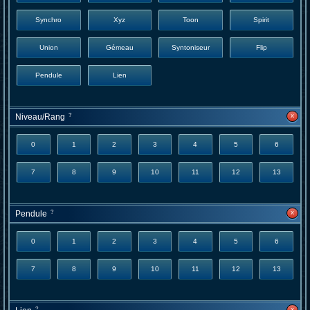
Synchro
Xyz
Toon
Spirit
Union
Gémeau
Syntoniseur
Flip
Pendule
Lien
x
Niveau/Rang
?
0
1
2
3
4
5
6
7
8
9
10
11
12
13
x
Pendule
?
0
1
2
3
4
5
6
7
8
9
10
11
12
13
x
?