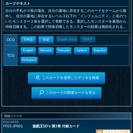
カードテキスト
自分の手札が０枚の場合、自分の墓地に存在するこのカードをゲームから除
外し、自分の墓地に存在するレベル３以下の「インフェルニティ」と名のつ
いたモンスター２体を選択して発動できる。選択したモンスターを墓地から
特殊召喚する。この効果で特殊召喚したモンスターの効果は無効化される。
OCG
日本語
한글
English (Asia)
簡体字
English
Deutsch
Français
Italiano
Español
TCG
Portugues
このカードを使用したデッキを検索
このカードの関連カードを見る
収録シリーズ
2011-09-03
YF03-JP001
遊戯王5D's 第3巻 付録カード
UR
ウルトラレア仕様