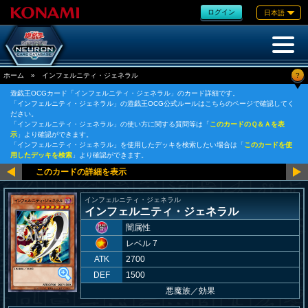
ログイン
日本語
?
ホーム
»
インフェルニティ・ジェネラル
遊戯王OCGカード「インフェルニティ・ジェネラル」のカード詳細です。
「インフェルニティ・ジェネラル」の遊戯王OCG公式ルールはこちらのページで確認してく
ださい。
「インフェルニティ・ジェネラル」の使い方に関する質問等は「
このカードのＱ＆Ａを表
示
」より確認ができます。
「インフェルニティ・ジェネラル」を使用したデッキを検索したい場合は「
このカードを使
用したデッキを検索
」より確認ができます。
インフェルニティ・ジェネラル
インフェルニティ・ジェネラル
闇属性
レベル 7
ATK
2700
DEF
1500
悪魔族
／
効果