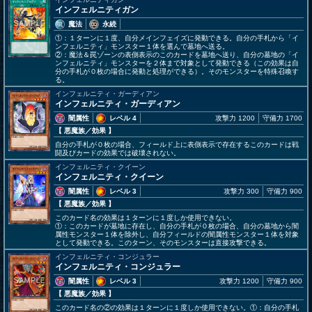
インフェルニティガン
魔法
永続
①：１ターンに１度、自分メインフェイズに発動できる。自分の手札から「イ
ンフェルニティ」モンスター１体を選んで墓地へ送る。
②：魔法＆罠ゾーンの表側表示のこのカードを墓地へ送り、自分の墓地の「イ
ンフェルニティ」モンスターを２体まで対象として発動できる（この効果は自
分の手札が０枚の場合に発動と処理ができる）。そのモンスターを特殊召喚す
る。
インフェルニティ・ガーディアン
インフェルニティ・ガーディアン
闇属性
レベル 4
攻撃力 1200
守備力 1700
【 悪魔族
／効果
】
自分の手札が０枚の場合、フィールド上に表側表示で存在するこのカードは戦
闘及びカードの効果では破壊されない。
インフェルニティ・クイーン
インフェルニティ・クイーン
闇属性
レベル 3
攻撃力 300
守備力 900
【 悪魔族
／効果
】
このカード名の効果は１ターンに１度しか使用できない。
①：このカードが墓地に存在し、自分の手札が０枚の場合、自分の墓地から闇
属性モンスター１体を除外し、自分フィールドの闇属性モンスター１体を対象
として発動できる。このターン、そのモンスターは直接攻撃できる。
インフェルニティ・コンジュラー
インフェルニティ・コンジュラー
闇属性
レベル 3
攻撃力 1200
守備力 900
【 悪魔族
／効果
】
このカード名の②の効果は１ターンに１度しか使用できない。①：自分の手札