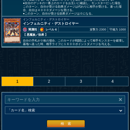
●自分のデッキの一番上のカードをお互いに確認し、モンスターだった場合、
このターン、自分が受ける効果ダメージは代わりに相手が受ける。違った場
合、自分は４０００ダメージを受ける。
●このターン、自分が受ける効果ダメージは０になる。
インフェルニティ・デストロイヤー
インフェルニティ・デストロイヤー
闇属性
レベル 6
攻撃力 2300
守備力 1000
【 悪魔族
／効果
】
自分の手札が０枚の場合、このカードが戦闘によって相手モンスターを破壊し
墓地へ送った時、相手ライフに１６００ポイントダメージを与える。
1
2
3
4
検 索