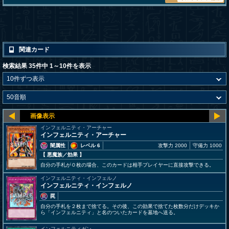
関連カード
検索結果 35件中 1～10件を表示
インフェルニティ・アーチャー
インフェルニティ・アーチャー
闇属性
レベル 6
攻撃力 2000
守備力 1000
【 悪魔族
／効果
】
自分の手札が０枚の場合、このカードは相手プレイヤーに直接攻撃できる。
インフェルニティ・インフェルノ
インフェルニティ・インフェルノ
罠
自分の手札を２枚まで捨てる。その後、この効果で捨てた枚数分だけデッキか
ら「インフェルニティ」と名のついたカードを墓地へ送る。
インフェルニティガン