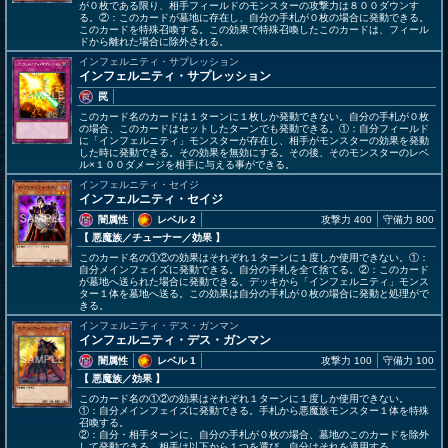
が０枚である限り、相手フィールドのモンスターの攻撃力は８００ダウンす
る。②：このカードが墓地に存在し、自分の手札が０枚の場合に発動できる。
このカードを特殊召喚する。この効果で特殊召喚したこのカードは、フィール
ドから離れた場合に除外される。
インフェルニティ・サプレッション
インフェルニティ・サプレッション
罠
このカード名のカードは１ターンに１枚しか発動できない。自分の手札が０枚
の場合、このカードはセットしたターンでも発動できる。①：自分フィールド
に「インフェルニティ」モンスターが存在し、相手がモンスターの効果を発動
した時に発動できる。その効果を無効にする。その後、そのモンスターのレベ
ル×１００ダメージを相手に与える事ができる。
インフェルニティ・セイジ
インフェルニティ・セイジ
闇属性
レベル 2
攻撃力 400
守備力 800
【 悪魔族
／チューナー／効果
】
このカード名の①②の効果はそれぞれ１ターンに１度しか使用できない。①：
自分メインフェイズに発動できる。自分の手札を全て捨てる。②：このカード
が墓地へ送られた場合に発動できる。デッキから「インフェルニティ」モンス
ター１体を墓地へ送る。この効果は自分の手札が０枚の場合に発動と処理がで
きる。
インフェルニティ・デス・ガンマン
インフェルニティ・デス・ガンマン
闇属性
レベル 1
攻撃力 100
守備力 100
【 悪魔族
／効果
】
このカード名の①②の効果はそれぞれ１ターンに１度しか使用できない。
①：自分メインフェイズに発動できる。手札から悪魔族モンスター１体を特殊
召喚する。
②：自分・相手ターンに、自分の手札が０枚の場合、墓地のこのカードを除外
して発動できる。相手は以下から１つを選び、自分はそれを適用する。