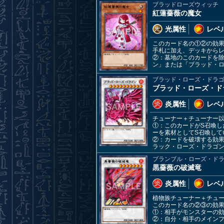
ブラッドローズウィッチ
紅蓮薔薇の魔女
光属性
レベル
このカード名の①②の効
手札に加え、デッキから
②：墓地のこのカードを
ン」または「ブラッド・ロ
ブラッド・ローズ・ドラ
ブラッド・ローズ・ド
炎属性
レベル
チューナー＋チューナー
①：このカードがS召喚し
ーを素材としてS召喚して
②：カードを破壊する効果
ラック・ローズ・ドラゴ
ブランブル・ローズ・ド
黒薔薇の破滅竜
炎属性
レベル
植物族チューナー＋チュ
このカード名の②③の効
①：相手がモンスターの
②：自分・相手のメインフ