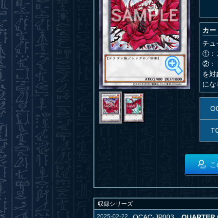
カー
チュ
①：
②：
を対
にな
O
T
こ
収録シリーズ
2025-02-22
QCAC-JP003
QUARTER 