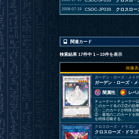
CSOC-JP039
クロスローズ・
2008-07-19
CSOC-JP039
クロスローズ・
関連カード
検索結果 17件中 1～10件を表示
画像表
ガーデン・ローズ・メイ
ガーデン・ローズ・メ
闇属性
レベル
チューナー＋チューナー
このカード名の①②の効
①：このカードが特殊召
②：墓地のこのカードを
を特殊召喚する。
クロスローズ・ドラゴン
クロスローズ・ドラゴ