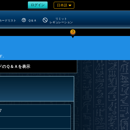
ログイン
日本語
リミット
カードリスト
Ｑ＆Ａ
レギュレーション
?
す。
ドのＱ＆Ａを表示
7