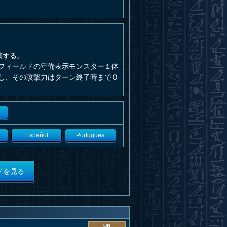
壊する。
フィールドの守備表示モンスター１体
し、その攻撃力はターン終了時まで０
Español
Portugues
ドを見る
UR