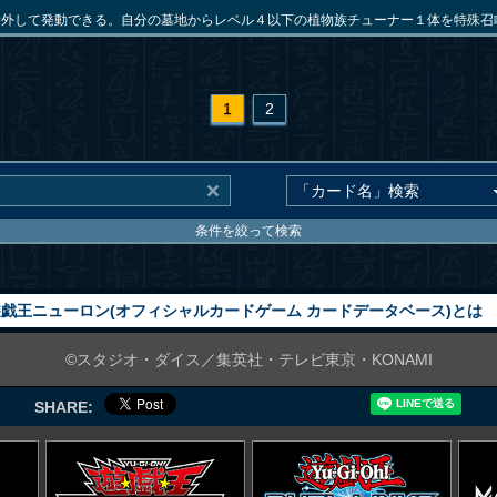
除外して発動できる。自分の墓地からレベル４以下の植物族チューナー１体を特殊召
1
2
条件を絞って検索
戯王ニューロン(オフィシャルカードゲーム カードデータベース)とは
©スタジオ・ダイス／集英社・テレビ東京・KONAMI
SHARE: