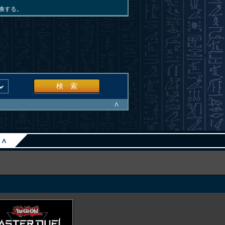
喚する。
検 索
∧
∧