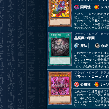
闇属性
レベル
このカード名の①②の効
①：「ブラック・ローズ
このカードを手札から特
②：このカードが墓地へ
物族モンスター１体を特殊
ブラック・ローズ・ガー
黒薔薇の華園
魔法
永続
このカード名のカードは
①：このカードの発動時
②：フィールドの表側表
③：このカードが破壊さ
ゴン」の効果で破壊され
ブラック・ローズ・ドラ
ブラック・ローズ・ド
炎属性
レベル
このカードは通常召喚で
このカード名の①②の効
①：手札のこのカードを
②：このカードが特殊召
③：このカードが破壊さ