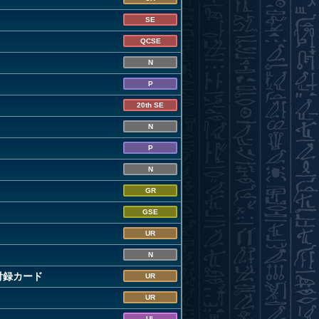
SE
QCSE
N
P
20th SE
N
P
N
GR
GSE
UR
N
付録カード
UR
UR
UL