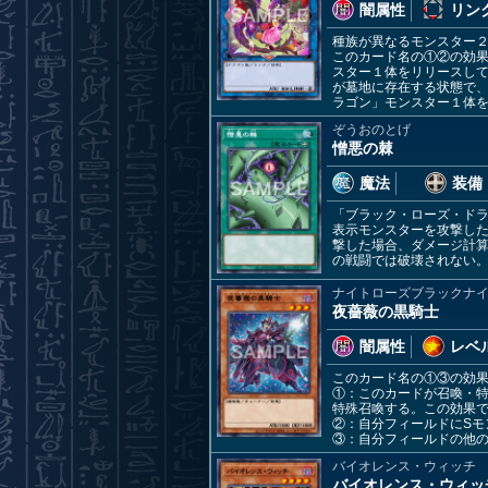
闇属性
リンク
種族が異なるモンスター
このカード名の①②の効
スター１体をリリースして
が墓地に存在する状態で
ラゴン」モンスター１体
ぞうおのとげ
憎悪の棘
魔法
装備
「ブラック・ローズ・ド
表示モンスターを攻撃し
撃した場合、ダメージ計
の戦闘では破壊されない
ナイトローズブラックナ
夜薔薇の黒騎士
闇属性
レベル
このカード名の①③の効
①：このカードが召喚・
特殊召喚する。この効果
②：自分フィールドにS
③：自分フィールドの他
バイオレンス・ウィッチ
バイオレンス・ウィッ