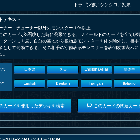
ドラゴン族
／
シンクロ／効果
ドテキスト
ーナー＋チューナー以外のモンスター１体以上
このカードがS召喚した時に発動できる。フィールドのカードを全て破
１ターンに１度、自分の墓地から植物族モンスター１体を除外し、相手
象として発動できる。その相手の守備表示モンスターを表側攻撃表示に
る。
CG
日本語
한글
English (Asia)
簡体字
CG
English
Deutsch
Français
Italiano
のカードを使用したデッキを検索
このカードの関連カー
CENTURY ART COLLECTION