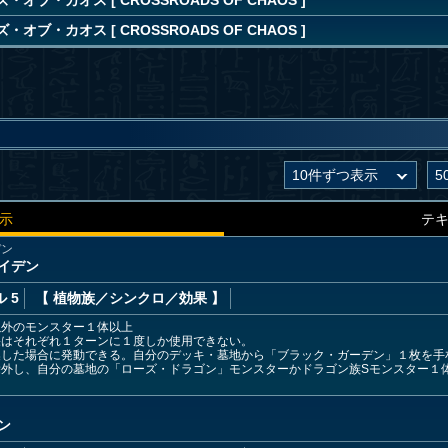
オブ・カオス [ CROSSROADS OF CHAOS ]
オブ・カオス [ CROSSROADS OF CHAOS ]
示
テ
デン
イデン
 5
【 植物族
／シンクロ／効果
】
以外のモンスター１体以上
果はそれぞれ１ターンに１度しか使用できない。
喚した場合に発動できる。自分のデッキ・墓地から「ブラック・ガーデン」１枚を手
除外し、自分の墓地の「ローズ・ドラゴン」モンスターかドラゴン族Sモンスター１
ン