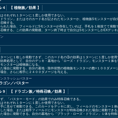
 4
【 植物族
／効果
】
果はそれぞれ１ターンに１度しか使用できない。
・ドラゴン」またはそのカード名が記されたモンスターか、植物族Sモンスターが自
殊召喚する。
送られた場合、フィールドにSモンスターが存在していれば、手札を１枚捨てて発動
召喚する。この効果の発動後、ターン終了時まで自分はSモンスターしかEXデッキ
デン
１ターンに１枚しか発動できず、このカード名の③の効果は１ターンに１度しか使用
の効果処理として、自分のデッキ・墓地から「ローズ・ドラゴン」モンスター１体を
示モンスターは植物族になる。
れた場合に発動する。自分の墓地・除外状態の植物族モンスターの数×１００ダメー
た場合、さらに相手に２４００ダメージを与える。
ゴンスラッシュバスター
ラゴン／バスター
 9
【 ドラゴン族
／特殊召喚／効果
】
きず、「バスター・モード」の効果でのみ特殊召喚できる。
果はそれぞれ１ターンに１度しか使用できない。
相手に見せて発動できる。このカードをデッキに戻し、フィールドのモンスター１体
喚した場合、または相手フィールドにモンスターが特殊召喚された場合に発動できる
れた場合に発動できる。自分の墓地から「ブラック・ローズ・ドラゴン」１体を特殊