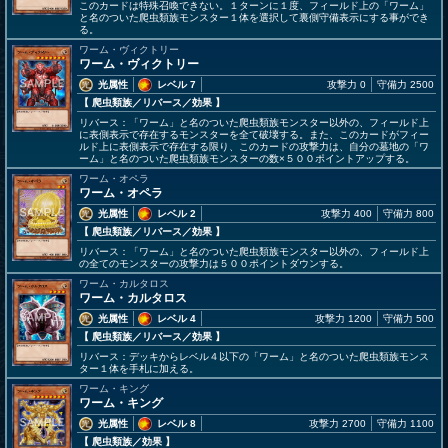
このカードは特殊召喚できない。１ターンに１度、フィールド上の「ワーム」
と名のついた爬虫類族モンスター１体を選択して裏側守備表示にする事ができ
る。
ワーム・ヴィクトリー
ワーム・ヴィクトリー
光属性
レベル 7
攻撃力 0
守備力 2500
【 爬虫類族
／リバース／効果
】
リバース：「ワーム」と名のついた爬虫類族モンスター以外の、フィールド上
に表側表示で存在するモンスターを全て破壊する。また、このカードがフィー
ルド上に表側表示で存在する限り、このカードの攻撃力は、自分の墓地の「ワ
ーム」と名のついた爬虫類族モンスターの数×５００ポイントアップする。
ワーム・オペラ
ワーム・オペラ
光属性
レベル 2
攻撃力 400
守備力 800
【 爬虫類族
／リバース／効果
】
リバース：「ワーム」と名のついた爬虫類族モンスター以外の、フィールド上
の全てのモンスターの攻撃力は５００ポイントダウンする。
ワーム・カルタロス
ワーム・カルタロス
光属性
レベル 4
攻撃力 1200
守備力 500
【 爬虫類族
／リバース／効果
】
リバース：デッキからレベル４以下の「ワーム」と名のついた爬虫類族モンス
ター１体を手札に加える。
ワーム・キング
ワーム・キング
光属性
レベル 8
攻撃力 2700
守備力 1100
【 爬虫類族
／効果
】