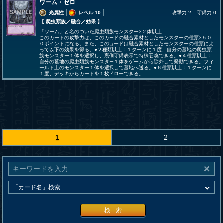
ワーム・ゼロ
光属性
レベル 10
攻撃力 ?
守備力 0
【 爬虫類族
／融合／効果
】
「ワーム」と名のついた爬虫類族モンスター×２体以上
このカードの攻撃力は、このカードの融合素材としたモンスターの種類×５０
０ポイントになる。また、このカードは融合素材としたモンスターの種類によ
って以下の効果を得る。●２種類以上：１ターンに１度、自分の墓地の爬虫類
族モンスター１体を選択し、裏側守備表示で特殊召喚できる。●４種類以上：
自分の墓地の爬虫類族モンスター１体をゲームから除外して発動できる。フィ
ールド上のモンスター１体を選択して墓地へ送る。●６種類以上：１ターンに
１度、デッキからカードを１枚ドローできる。
1
2
検 索