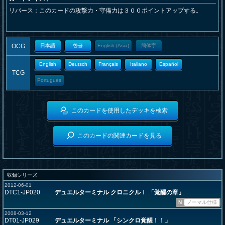
リバース：このカードの攻撃力・守備力は３００ポイントアップする。
OCG
日本語
한글
English (Asia)
簡体字
English
Deutsch
Français
Italiano
Español
TCG
Portugues
このカードを使用したデッキを検索
このカードの関連カードを見る
収録シリーズ
2012-06-01
DTC1-JP020
デュエルターミナル クロニクルⅠ 「覚醒の章」
N
ノーマル仕様
2008-03-12
DT01-JP029
デュエルターミナル 「シンクロ覚醒！！」