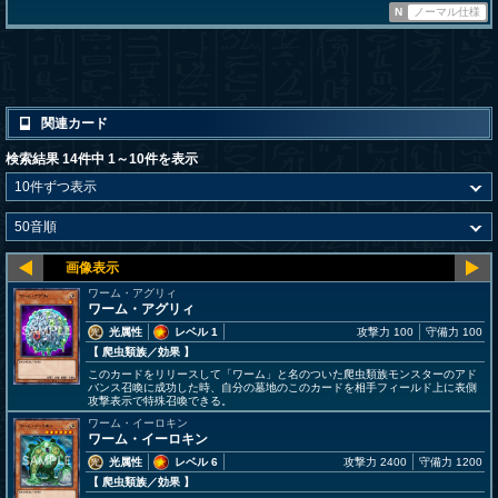
N
ノーマル仕様
関連カード
検索結果 14件中 1～10件を表示
ワーム・アグリィ
ワーム・アグリィ
光属性
レベル 1
攻撃力 100
守備力 100
【 爬虫類族
／効果
】
このカードをリリースして「ワーム」と名のついた爬虫類族モンスターのアド
バンス召喚に成功した時、自分の墓地のこのカードを相手フィールド上に表側
攻撃表示で特殊召喚できる。
ワーム・イーロキン
ワーム・イーロキン
光属性
レベル 6
攻撃力 2400
守備力 1200
【 爬虫類族
／効果
】