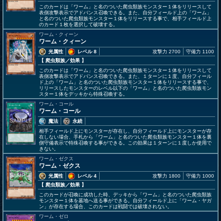
このカードは「ワーム」と名のついた爬虫類族モンスター１体をリリースして
表側攻撃表示でアドバンス召喚できる。また、自分フィールド上の「ワーム」
と名のついた爬虫類族モンスター１体をリリースする事で、相手フィールド上
のカード１枚を選択して破壊する。
ワーム・クィーン
ワーム・クィーン
光属性
レベル 8
攻撃力 2700
守備力 1100
【 爬虫類族
／効果
】
このカードは「ワーム」と名のついた爬虫類族モンスター１体をリリースして
表側攻撃表示でアドバンス召喚できる。また、１ターンに１度、自分フィール
ド上の「ワーム」と名のついた爬虫類族モンスター１体をリリースする事で、
リリースしたモンスターのレベル以下の「ワーム」と名のついた爬虫類族モン
スター１体をデッキから特殊召喚する。
ワーム・コール
ワーム・コール
魔法
永続
相手フィールド上にモンスターが存在し、自分フィールド上にモンスターが存
在しない場合、手札から「ワーム」と名のついた爬虫類族モンスター１体を裏
側守備表示で特殊召喚する事ができる。この効果は１ターンに１度しか使用で
きない。
ワーム・ゼクス
ワーム・ゼクス
光属性
レベル 4
攻撃力 1800
守備力 1000
【 爬虫類族
／効果
】
このカードが召喚に成功した時、デッキから「ワーム」と名のついた爬虫類族
モンスター１体を墓地へ送る事ができる。自分フィールド上に「ワーム・ヤガ
ン」が存在する場合、このカードは戦闘では破壊されない。
ワーム・ゼロ