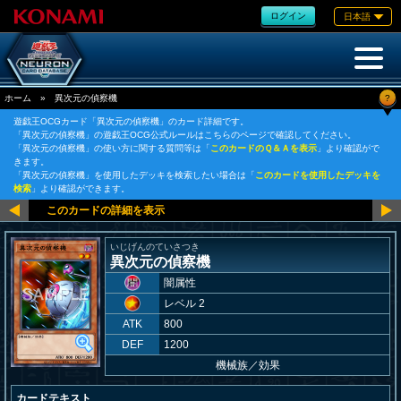
ログイン
日本語
?
ホーム
»
異次元の偵察機
遊戯王OCGカード「異次元の偵察機」のカード詳細です。
「異次元の偵察機」の遊戯王OCG公式ルールはこちらのページで確認してください。
「異次元の偵察機」の使い方に関する質問等は「
このカードのＱ＆Ａを表示
」より確認がで
きます。
「異次元の偵察機」を使用したデッキを検索したい場合は「
このカードを使用したデッキを
検索
」より確認ができます。
いじげんのていさつき
異次元の偵察機
闇属性
レベル 2
ATK
800
DEF
1200
機械族
／
効果
カードテキスト