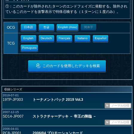
①：このカードが除外されたターンのエンドフェイズに発動する。除外され
ているこのカードを攻撃表示で特殊召喚する（１ターンに１度のみ）。
OCG
日本語
한글
English (Asia)
簡体字
English
Deutsch
Français
Italiano
Español
TCG
Portugues
このカードを使用したデッキを検索
収録シリーズ
2019-07-01
19TP-JP303
トーナメントパック 2019 Vol.3
N
ノーマル仕様
2007-12-15
SD14-JP007
ストラクチャーデッキ － 帝王の降臨 －
N
ノーマル仕様
2006-04-01
PC8-JP001
2006/04 プロモーションカード