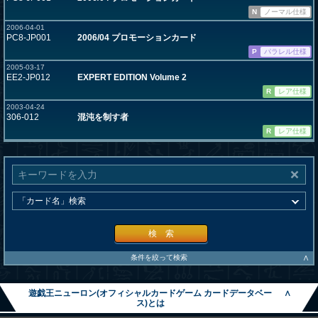
N
ノーマル仕様
2006-04-01
PC8-JP001
2006/04 プロモーションカード
P
パラレル仕様
2005-03-17
EE2-JP012
EXPERT EDITION Volume 2
R
レア仕様
2003-04-24
306-012
混沌を制す者
R
レア仕様
検 索
∧
条件を絞って検索
遊戯王ニューロン(オフィシャルカードゲーム カードデータベー
∧
ス)とは