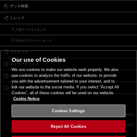
デッキ検索
トレンド
人気デッキランキング
注目カテゴリーランキング
マイデッキ
Our use of Cookies
マイカードリスト
We use cookies to make our website work properly. We also
use cookies to analyze the traffic of our website, to provide
Ｑ＆Ａ
you with the advertisement tailored to your interest, and to
link our website to the social media. If you select “Accept All
リミットレギュレーション
Cookies”, all of these cookies will be used on our website.
Cookie Notice
Cookies Settings
お問い合わせ
ご利用規約
サイトポリシー
Cookies Settings
©2026 Konami Digital Entertainment
Reject All Cookies