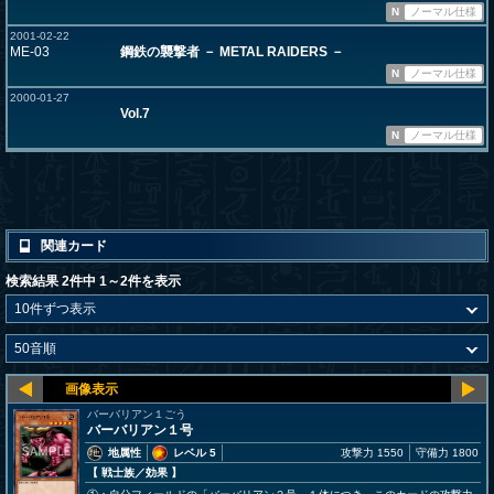
N
ノーマル仕様
2001-02-22
ME-03
鋼鉄の襲撃者 － METAL RAIDERS －
N
ノーマル仕様
2000-01-27
Vol.7
N
ノーマル仕様
関連カード
検索結果 2件中 1～2件を表示
バーバリアン１ごう
バーバリアン１号
地属性
レベル 5
攻撃力 1550
守備力 1800
【 戦士族
／効果
】