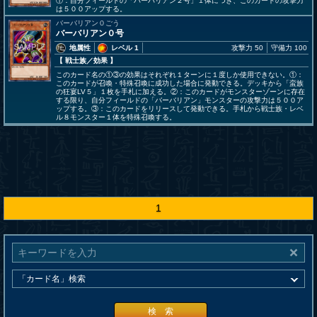
①：自分フィールドの「バーバリアン２号」１体につき、このカードの攻撃力
は５００アップする。
バーバリアン０ごう
バーバリアン０号
地属性
レベル 1
攻撃力 50
守備力 100
【 戦士族
／効果
】
このカード名の①③の効果はそれぞれ１ターンに１度しか使用できない。①：
このカードが召喚・特殊召喚に成功した場合に発動できる。デッキから「蛮族
の狂宴LV５」１枚を手札に加える。②：このカードがモンスターゾーンに存在
する限り、自分フィールドの「バーバリアン」モンスターの攻撃力は５００ア
ップする。③：このカードをリリースして発動できる。手札から戦士族・レベ
ル８モンスター１体を特殊召喚する。
1
検 索