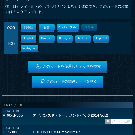
①：自分フィールドの「バーバリアン１号」１体につき、このカードの攻撃
力は５００アップする。
OCG
日本語
한글
English (Asia)
簡体字
English
Deutsch
Français
Italiano
Español
TCG
Portugues
このカードを使用したデッキを検索
このカードの関連カードを見る
収録シリーズ
2014-04-19
AT06-JP005
アドバンスド・トーナメントパック2014 Vol.2
N
ノーマル仕様
2003-01-23
DL4-003
DUELIST LEGACY Volume 4