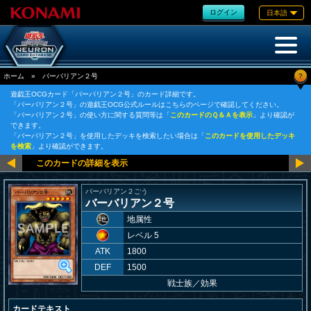
ログイン
日本語
?
ホーム
»
バーバリアン２号
遊戯王OCGカード「バーバリアン２号」のカード詳細です。
「バーバリアン２号」の遊戯王OCG公式ルールはこちらのページで確認してください。
「バーバリアン２号」の使い方に関する質問等は「
このカードのＱ＆Ａを表示
」より確認が
できます。
「バーバリアン２号」を使用したデッキを検索したい場合は「
このカードを使用したデッキ
を検索
」より確認ができます。
バーバリアン２ごう
バーバリアン２号
地属性
レベル 5
ATK
1800
DEF
1500
戦士族
／
効果
カードテキスト