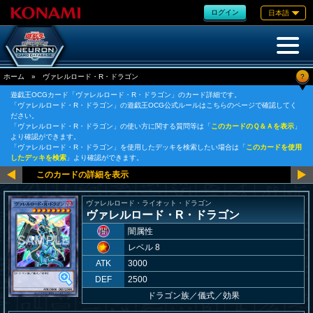
ログイン
日本語
?
ホーム
»
ヴァレルロード・R・ドラゴン
遊戯王OCGカード「ヴァレルロード・R・ドラゴン」のカード詳細です。
「ヴァレルロード・R・ドラゴン」の遊戯王OCG公式ルールはこちらのページで確認してく
ださい。
「ヴァレルロード・R・ドラゴン」の使い方に関する質問等は「
このカードのＱ＆Ａを表示
」
より確認ができます。
「ヴァレルロード・R・ドラゴン」を使用したデッキを検索したい場合は「
このカードを使用
したデッキを検索
」より確認ができます。
ヴァレルロード・ライオット・ドラゴン
ヴァレルロード・R・ドラゴン
闇属性
レベル 8
ATK
3000
DEF
2500
ドラゴン族
／
儀式／効果