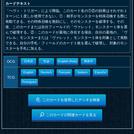
カードテキスト
「ヘヴィ・トリガー」により降臨。このカード名の①②の効果はそれぞれ１
ターンに１度しか使用できない。①：相手がモンスターを特殊召喚する際に
発動できる。その特殊召喚を無効にし、そのモンスターを破壊する。その
後、このカードまたは自分フィールドの「ヴァレット」モンスター１体を選
んで破壊する。②：このカードが墓地に存在する場合、自分の墓地の、「ヴ
ァレル」モンスターまたは「ヴァレット」モンスター１体を対象として発動
できる。自分の手札・フィールドのカード１枚を選んで破壊し、対象のモン
スターを手札に加える。
OCG
日本語
한글
English (Asia)
簡体字
English
Deutsch
Français
Italiano
Español
TCG
Portugues
このカードを使用したデッキを検索
このカードの関連カードを見る