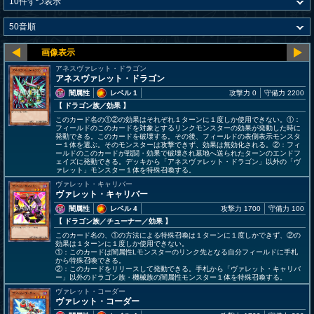
アネスヴァレット・ドラゴン
アネスヴァレット・ドラゴン
闇属性
レベル 1
攻撃力 0
守備力 2200
【 ドラゴン族
／効果
】
このカード名の①②の効果はそれぞれ１ターンに１度しか使用できない。①：
フィールドのこのカードを対象とするリンクモンスターの効果が発動した時に
発動できる。このカードを破壊する。その後、フィールドの表側表示モンスタ
ー１体を選ぶ。そのモンスターは攻撃できず、効果は無効化される。②：フィ
ールドのこのカードが戦闘・効果で破壊され墓地へ送られたターンのエンドフ
ェイズに発動できる。デッキから「アネスヴァレット・ドラゴン」以外の「ヴ
ァレット」モンスター１体を特殊召喚する。
ヴァレット・キャリバー
ヴァレット・キャリバー
闇属性
レベル 4
攻撃力 1700
守備力 100
【 ドラゴン族
／チューナー／効果
】
このカード名の、①の方法による特殊召喚は１ターンに１度しかできず、②の
効果は１ターンに１度しか使用できない。
①：このカードは闇属性Lモンスターのリンク先となる自分フィールドに手札
から特殊召喚できる。
②：このカードをリリースして発動できる。手札から「ヴァレット・キャリバ
ー」以外のドラゴン族・機械族の闇属性モンスター１体を特殊召喚する。
ヴァレット・コーダー
ヴァレット・コーダー