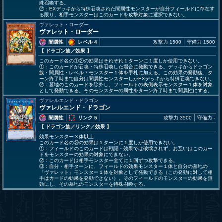
殊召喚する。
②：EXデッキから特殊召喚された闇属性モンスターが自分フィールドに存在す
る限り、相手モンスターはこのカードを攻撃対象に選択できない。
ヴァレット・ローダー
ヴァレット・ローダー
闇属性
レベル 4
攻撃力 1500
守備力 1500
【 ドラゴン族
／効果
】
このカード名の①②の効果はそれぞれ１ターンに１度しか使用できない。
①：このカードが召喚・特殊召喚した場合に発動できる。デッキからドラゴン
族・闇属性・レベル７モンスター１体を手札に加える。この効果の発動後、タ
ーン終了時まで自分は闇属性モンスターしかEXデッキから特殊召喚できない。
②：墓地のこのカードを除外し、フィールドの表側表示モンスター１体を対象
として発動できる。そのモンスターの属性をターン終了時まで闇属性にする。
ヴァレルエンド・ドラゴン
ヴァレルエンド・ドラゴン
闇属性
リンク 5
攻撃力 3500
守備力 -
【 ドラゴン族
／リンク／効果
】
効果モンスター３体以上
このカード名の③の効果は１ターンに１度しか使用できない。
①：フィールドのこのカードは戦闘・効果では破壊されず、お互いはこのカー
ドをモンスターの効果の対象にできない。
②：このカードは相手モンスター全てに１回ずつ攻撃できる。
③：自分・相手ターンに、フィールドの効果モンスター１体と自分の墓地の
「ヴァレット」モンスター１体を対象として発動できる（この発動に対して相
手はカードの効果を発動できない）。そのフィールドのモンスターの効果を無
効にし、その墓地のモンスターを特殊召喚する。