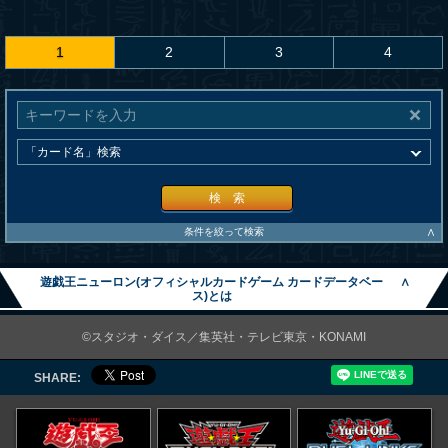
1
2
3
4
検 索
∧
条件を絞って検索
遊戯王ニューロン(オフィシャルカードゲーム カードデータベー
∧
ス)とは
©スタジオ・ダイス／集英社・テレビ東京・KONAMI
SHARE: