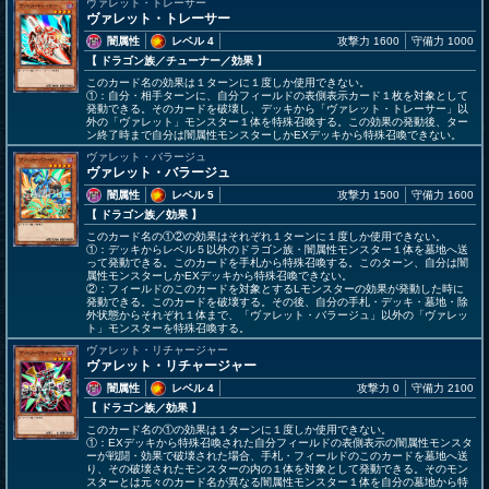
ヴァレット・トレーサー
ヴァレット・トレーサー
闇属性
レベル 4
攻撃力 1600
守備力 1000
【 ドラゴン族
／チューナー／効果
】
このカード名の効果は１ターンに１度しか使用できない。
①：自分・相手ターンに、自分フィールドの表側表示カード１枚を対象として
発動できる。そのカードを破壊し、デッキから「ヴァレット・トレーサー」以
外の「ヴァレット」モンスター１体を特殊召喚する。この効果の発動後、ター
ン終了時まで自分は闇属性モンスターしかEXデッキから特殊召喚できない。
ヴァレット・バラージュ
ヴァレット・バラージュ
闇属性
レベル 5
攻撃力 1500
守備力 1600
【 ドラゴン族
／効果
】
このカード名の①②の効果はそれぞれ１ターンに１度しか使用できない。
①：デッキからレベル５以外のドラゴン族・闇属性モンスター１体を墓地へ送
って発動できる。このカードを手札から特殊召喚する。このターン、自分は闇
属性モンスターしかEXデッキから特殊召喚できない。
②：フィールドのこのカードを対象とするLモンスターの効果が発動した時に
発動できる。このカードを破壊する。その後、自分の手札・デッキ・墓地・除
外状態からそれぞれ１体まで、「ヴァレット・バラージュ」以外の「ヴァレッ
ト」モンスターを特殊召喚する。
ヴァレット・リチャージャー
ヴァレット・リチャージャー
闇属性
レベル 4
攻撃力 0
守備力 2100
【 ドラゴン族
／効果
】
このカード名の①の効果は１ターンに１度しか使用できない。
①：EXデッキから特殊召喚された自分フィールドの表側表示の闇属性モンスタ
ーが戦闘・効果で破壊された場合、手札・フィールドのこのカードを墓地へ送
り、その破壊されたモンスターの内の１体を対象として発動できる。そのモン
スターとは元々のカード名が異なる闇属性モンスター１体を自分の墓地から特