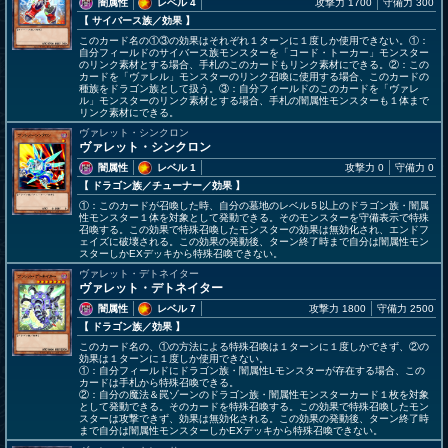
闇属性
レベル 4
攻撃力 1700
守備力 300
【 サイバース族
／効果
】
このカード名の①③の効果はそれぞれ１ターンに１度しか使用できない。①：
自分フィールドのサイバース族モンスターを「コード・トーカー」モンスター
のリンク素材とする場合、手札のこのカードもリンク素材にできる。②：この
カードを「ヴァレル」モンスターのリンク召喚に使用する場合、このカードの
種族をドラゴン族として扱う。③：自分フィールドのこのカードを「ヴァレ
ル」モンスターのリンク素材とする場合、手札の闇属性モンスターも１体まで
リンク素材にできる。
ヴァレット・シンクロン
ヴァレット・シンクロン
闇属性
レベル 1
攻撃力 0
守備力 0
【 ドラゴン族
／チューナー／効果
】
①：このカードが召喚した時、自分の墓地のレベル５以上のドラゴン族・闇属
性モンスター１体を対象として発動できる。そのモンスターを守備表示で特殊
召喚する。この効果で特殊召喚したモンスターの効果は無効化され、エンドフ
ェイズに破壊される。この効果の発動後、ターン終了時まで自分は闇属性モン
スターしかEXデッキから特殊召喚できない。
ヴァレット・デトネイター
ヴァレット・デトネイター
闇属性
レベル 7
攻撃力 1800
守備力 2500
【 ドラゴン族
／効果
】
このカード名の、①の方法による特殊召喚は１ターンに１度しかできず、②の
効果は１ターンに１度しか使用できない。
①：自分フィールドにドラゴン族・闇属性Lモンスターが存在する場合、この
カードは手札から特殊召喚できる。
②：自分の魔法＆罠ゾーンのドラゴン族・闇属性モンスターカード１枚を対象
として発動できる。そのカードを特殊召喚する。この効果で特殊召喚したモン
スターは攻撃できず、効果は無効化される。この効果の発動後、ターン終了時
まで自分は闇属性モンスターしかEXデッキから特殊召喚できない。