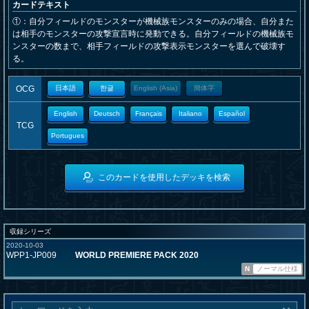
カードテキスト
①：自分フィールドのモンスターが機械族モンスターのみの場合、自分また
は相手のモンスターの攻撃宣言時に発動できる。自分フィールドの機械族モ
ンスターの数まで、相手フィールドの攻撃表示モンスターを選んで破壊す
る。
OCG
日本語
한글
English (Asia)
簡体字
English
Deutsch
Français
Italiano
Español
TCG
Portugues
このカードを使用したデッキを検索
収録シリーズ
2020-10-03
WPP1-JP009
WORLD PREMIERE PACK 2020
N
ノーマル仕様