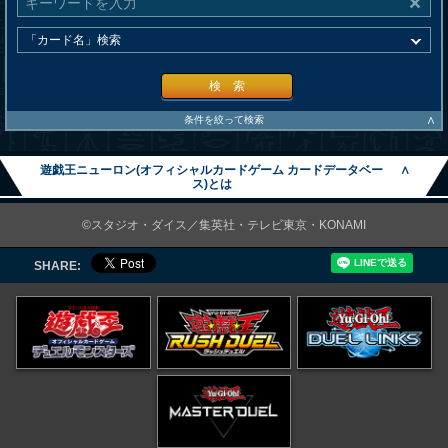
検 索
∧
条件を絞って検索
遊戯王ニューロン(オフィシャルカードゲーム カードデータベー
∧
ス)とは
©スタジオ・ダイス／集英社・テレビ東京・KONAMI
SHARE: