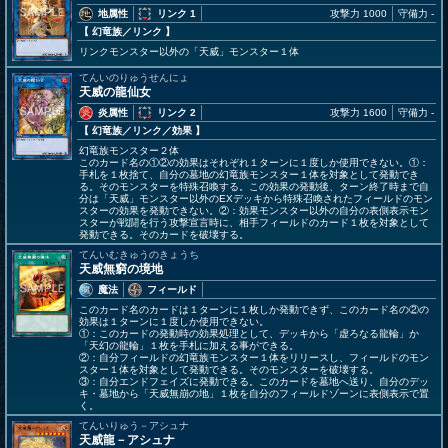
地属性
リンク 1
攻撃力 1000
守備力 -
【 幻竜族
／リンク
】
リンクモンスター以外の「天威」モンスター１体
てんいのりゅうせんにょ
天威の龍仙女
炎属性
リンク 2
攻撃力 1600
守備力 -
【 幻竜族
／リンク／効果
】
幻竜族モンスター２体
このカード名の①②の効果はそれぞれ１ターンに１度しか使用できない。①：
手札を１枚捨て、自分の墓地の幻竜族モンスター１体を対象として発動でき
る。そのモンスターを特殊召喚する。この効果の発動後、ターン終了時まで自
分は「天威」モンスター以外のEXデッキから特殊召喚されたフィールドのモン
スターの効果を発動できない。②：効果モンスター以外の自分の表側表示モン
スターが戦闘を行う攻撃宣言時に、相手フィールドのカード１枚を対象として
発動できる。そのカードを破壊する。
てんいむきゅうのきょうち
天威無窮の境地
魔法
フィールド
このカード名のカードは１ターンに１枚しか発動できず、このカード名の②の
効果は１ターンに１度しか使用できない。
①：このカードの発動時の効果処理として、デッキから「虚ろなる龍輪」か
「天幻の龍輪」１枚を手札に加える事ができる。
②：自分フィールドの幻竜族モンスター１体をリリースし、フィールドのモン
スター１体を対象として発動できる。そのモンスターを破壊する。
③：自分エンドフェイズに発動できる。このカードを墓地へ送り、自分のデッ
キ・墓地から「天威無崩の地」１枚を自分のフィールドゾーンに表側表示で置
く。
てんいりゅう－アシュナ
天威龍－アシュナ