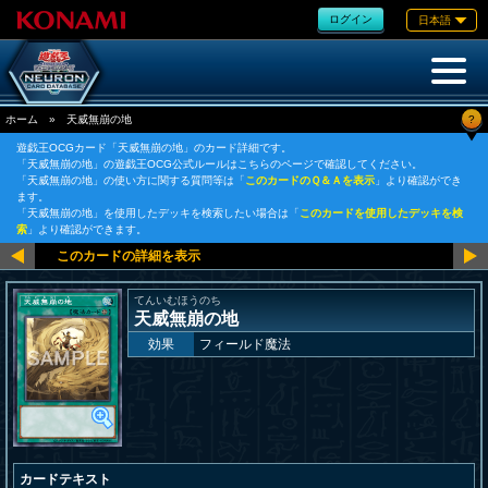
ログイン
日本語
?
ホーム
»
天威無崩の地
遊戯王OCGカード「天威無崩の地」のカード詳細です。
「天威無崩の地」の遊戯王OCG公式ルールはこちらのページで確認してください。
「天威無崩の地」の使い方に関する質問等は「
このカードのＱ＆Ａを表示
」より確認ができ
ます。
「天威無崩の地」を使用したデッキを検索したい場合は「
このカードを使用したデッキを検
索
」より確認ができます。
てんいむほうのち
天威無崩の地
効果
フィールド魔法
カードテキスト