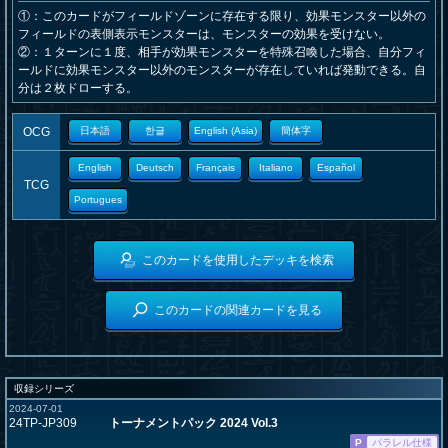
①：このカードがフィールドゾーンに存在する限り、効果モンスター以外の
フィールドの表側表示モンスターは、モンスターの効果を受けない。
②：１ターンに１度、相手が効果モンスターを特殊召喚した場合、自分フィ
ールドに効果モンスター以外のモンスターが存在していれば発動できる。自
分は２枚ドローする。
OCG
日本語
한글
English (Asia)
簡体字
English
Deutsch
Français
Italiano
Español
TCG
Portugues
このカードを使用したデッキを検索
このカードの関連カードを見る
収録シリーズ
2024-07-01
24TP-JP309
トーナメントパック 2024 Vol.3
P
パラレル仕様