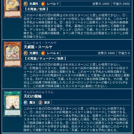
光属性
レベル 7
攻撃力 1600
守備力 2600
【 幻竜族
／効果
】
このカード名の①②の効果はそれぞれ１ターンに１度しか使用できない。①：
自分フィールドに効果モンスターが存在しない場合に発動できる。このカード
を手札から特殊召喚する。②：自分フィールドに効果モンスター以外の表側表
示モンスターが存在する場合、手札・墓地のこのカードを除外して発動でき
る。デッキから「天威龍－アシュナ」以外の「天威」モンスター１体を特殊召
喚する。この効果の発動後、ターン終了時まで自分は幻竜族モンスターしか特
殊召喚できない。
てんいりゅう－スールヤ
天威龍－スールヤ
光属性
レベル 4
攻撃力 1600
守備力 0
【 幻竜族
／チューナー／効果
】
このカード名の①②の効果はそれぞれ１ターンに１度しか使用できない。
①：幻竜族モンスターか、効果モンスター以外の表側表示モンスターが自分フ
ィールドに存在する場合に発動できる。このカードを手札から特殊召喚する。
②：このカードが幻竜族SモンスターのS素材として墓地へ送られた場合に発動
できる。EXデッキから「天威」Lモンスター１体を特殊召喚する。その後、自
分はこの効果で特殊召喚したモンスターのリンクマーカーの数×１０００LPを
失う。この効果で特殊召喚したモンスターはL素材にできない。
てんげんのりゅうりん
天幻の龍輪
魔法
速攻
このカード名の①②の効果は１ターンに１度、いずれか１つしか使用できな
い。①：自分フィールドの幻竜族モンスター１体をリリースして発動できる。
デッキから幻竜族モンスター１体を手札に加える。効果モンスター以外のモン
スターをリリースしてこのカードを発動した場合、手札に加えず効果を無効に
して特殊召喚する事もできる。②：自分フィールドに効果モンスター以外の表
側表示モンスターが存在する場合、自分メインフェイズに墓地のこのカードを
除外して発動できる。デッキから「天威」カード１枚を手札に加える。