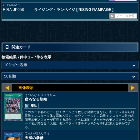
2019-04-13
RIRA-JP058
ライジング・ランペイジ [ RISING RAMPAGE ]
N
ノーマル仕様
関連カード
検索結果 7件中 1～7件を表示
うつろなるりゅうりん
虚ろなる龍輪
魔法
このカード名のカードは１ターンに１枚しか発動できない。①：デッキから幻
竜族モンスター１体を墓地へ送る。自分フィールドに効果モンスター以外の表
側表示モンスターが存在する場合、さらに墓地へ送ったそのモンスターとはカ
ード名が異なる「天威」モンスター１体をデッキから手札に加える事ができ
る。
てんいのけんそう
天威の拳僧