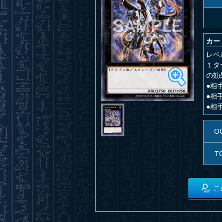
カー
レベ
１タ
の効
●相
●相
●相
O
T
こ