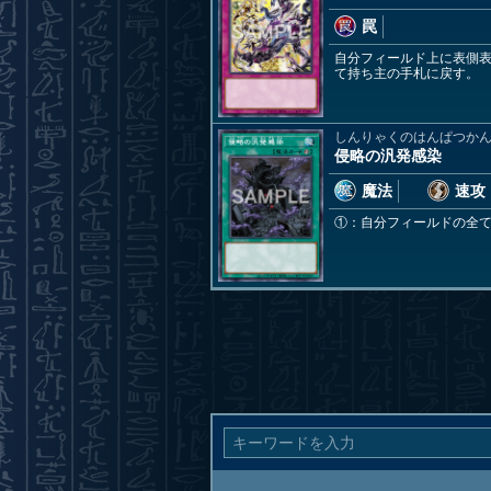
罠
自分フィールド上に表側
て持ち主の手札に戻す。
しんりゃくのはんぱつか
侵略の汎発感染
魔法
速攻
①：自分フィールドの全