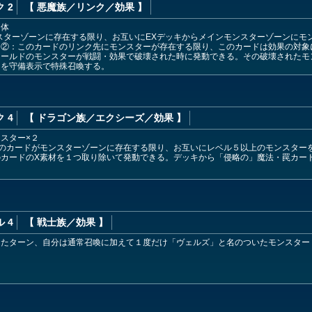
 2
【 悪魔族
／リンク／効果
】
２体
スターゾーンに存在する限り、お互いにEXデッキからメインモンスターゾーンにモ
。②：このカードのリンク先にモンスターが存在する限り、このカードは効果の対象
ィールドのモンスターが戦闘・効果で破壊された時に発動できる。その破壊されたモ
ーを守備表示で特殊召喚する。
 4
【 ドラゴン族
／エクシーズ／効果
】
スター×２
このカードがモンスターゾーンに存在する限り、お互いにレベル５以上のモンスター
のカードのX素材を１つ取り除いて発動できる。デッキから「侵略の」魔法・罠カー
 4
【 戦士族
／効果
】
したターン、自分は通常召喚に加えて１度だけ「ヴェルズ」と名のついたモンスター