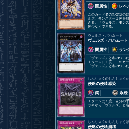
闇属性
レベル
このカード名の①②③の
ルズ」モンスター１体を
きる。「ヴェルズ」モン
体少なくできる。
ヴェルズ・バハムート
ヴェルズ・バハムート
闇属性
ランク
「ヴェルズ」と名のついた
１ターンに１度、このカ
「ヴェルズ」と名のつい
しんりゃくのしんしょく
侵略の侵喰感染
罠
永続
１ターンに１度、自分の
ッキから「ヴェルズ」と
しんりゃくのしんしょく
侵略の侵喰崩壊