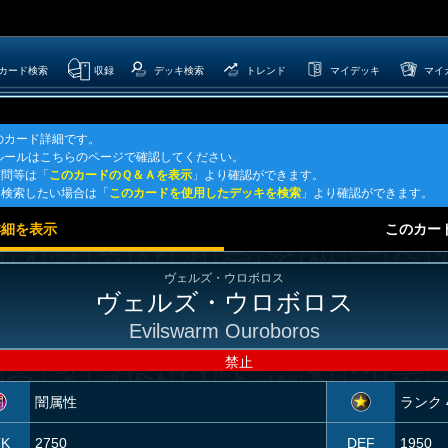
カード検索
収録
デッキ検索
トレンド
マイデッキ
マイ
のカード詳細です。
ルールはこちらのページで確認してください。
質問等は「
このカードのＱ＆Ａを表示
」より確認ができます。
を検索したい場合は「
このカードを使用したデッキを検索
」より確認ができます。
詳細を表示
このカー
ヴェルズ・ウロボロス
ヴェルズ・ウロボロス
Evilswarm Ouroboros
禁止
闇属性
ランク 
TK
2750
DEF
1950