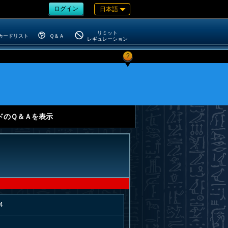
ログイン
日本語
リミット
カードリスト
Ｑ＆Ａ
レギュレーション
?
ドのＱ＆Ａを表示
4