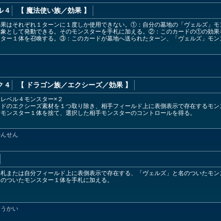
 4
【 魔法使い族
／効果
】
効果はそれぞれ１ターンに１度しか使用できない。①：自分の墓地の「ヴェルズ」モ
対象として発動できる。そのモンスターを手札に加える。②：このカードの①の効果
スター１体を召喚する。③：このカードが墓地へ送られたターン、「ヴェルズ」モン
 4
【 ドラゴン族
／エクシーズ／効果
】
レベル４モンスター×２
ードのエクシーズ素材を１つ取り除き、相手フィールド上に表側表示で存在するモン
たモンスター１体を捨て、選択した相手モンスターのコントロールを得る。
かんせん
手札または自分フィールド上に表側表示で存在する、「ヴェルズ」と名のついたモン
名のついたモンスター１体を手札に加える。
ほうかい