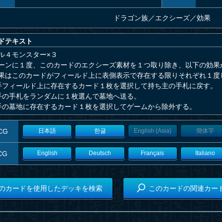
ドラゴン族
／
エクシーズ／効果
ドテキスト
ル４モンスター×３
ーンに１度、このカードのエクシーズ素材を１つ取り除き、以下の効果
果はこのカードがフィールド上に表側表示で存在する限りそれぞれ１度
手フィールド上に存在するカード１枚を選択して持ち主の手札に戻す。
手の手札をランダムに１枚選んで墓地へ送る。
手の墓地に存在するカード１枚を選択してゲームから除外する。
CG
日本語
한글
English (Asia)
簡体字
CG
English
Deutsch
Français
Italiano
のカードを使用したデッキを検索
このカードの関連カー