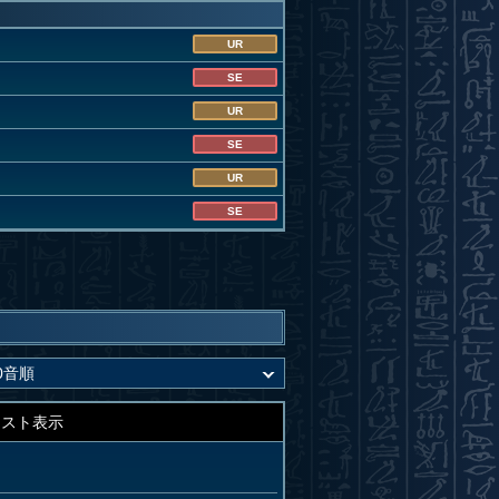
UR
SE
UR
SE
UR
SE
キスト表示