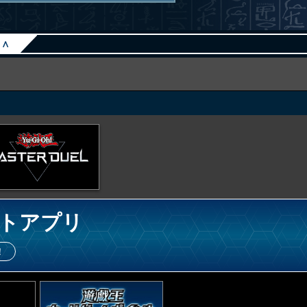
∧
トアプリ
！