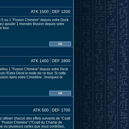
ATK 1500
DEF 1200
 5 ou 1 "Fusion Chimère" depuis votre Deck
z ajouter 1 monstre Illusion depuis votre
r tour.
SR
ATK 1400
DEF 1800
et/ou 1 "Fusion Chimère" depuis votre Deck
 l'Extra Deck le reste de ce tour. Si cette
usion dans votre Cimetière ; Invoquez-le
SR
ATK 500
DEF 1700
 utiliser chacun des effets suivants de "Coatl
ne "Fusion Chimère" ("Coatl du Champ de
ne ou plusieurs cartes que vous contrôlez,