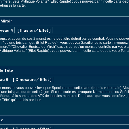
himère, Bête Mythique Volante" (Effet Rapide) : vous pouvez bannir cette carte depu
 détruisez la carte.
 Miroir
iveau 4
[ Illusion
／Effet
]
onstre, aucun de ces 2 monstres ne peut être détruit par ce combat. Vous ne pouvez
ir" qu'une fois par tour. (Effet Rapide) : vous pouvez Sacrifier cette carte ; Invoq
ère" ("Chevalier Épéiste du Miroir" exclu). Lorsqu'un monstre contrôlé par votre ad
ythique Volante" (Effet Rapide) : vous pouvez bannir cette carte depuis votre Terrain
le Tête
au 6
[ Dinosaure
／Effet
]
n monstre, vous pouvez Invoquer Spécialement cette carte (depuis votre main). V
une fois par tour de cette façon. Si cette carte est Invoquée Normalement ou Spéc
férieure à la somme des ATK de tous les monstres Dinosaure que vous contrôlez ; dét
Tête" qu'une fois par tour.
ex
au 9
[ Dinosaure
／Effet
]