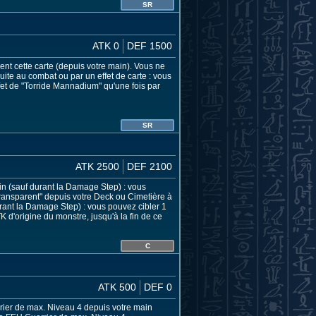
SR
ATK 0
DEF 1500
t cette carte (depuis votre main). Vous ne
uite au combat ou par un effet de carte : vous
et de "Torride Mannadium" qu'une fois par
SR
ATK 2500
DEF 2100
rrain (sauf durant la Damage Step) : vous
ansparent" depuis votre Deck ou Cimetière à
urant la Damage Step) : vous pouvez cibler 1
TK d'origine du monstre, jusqu'à la fin de ce
C
ATK 500
DEF 0
rier de max. Niveau 4 depuis votre main