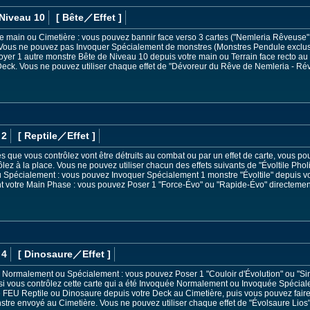
Niveau 10
[ Bête
／Effet
]
tre main ou Cimetière : vous pouvez bannir face verso 3 cartes ("Nemleria Rêveuse"
 Vous ne pouvez pas Invoquer Spécialement de monstres (Monstres Pendule exclus) 
voyer 1 autre monstre Bête de Niveau 10 depuis votre main ou Terrain face recto au
eck. Vous ne pouvez utiliser chaque effet de "Dévoreur du Rêve de Nemleria - Révei
 2
[ Reptile
／Effet
]
s que vous contrôlez vont être détruits au combat ou par un effet de carte, vous po
z à la place. Vous ne pouvez utiliser chacun des effets suivants de "Évoltile Pholis"
pécialement : vous pouvez Invoquer Spécialement 1 monstre "Évoltile" depuis vo
t votre Main Phase : vous pouvez Poser 1 "Force-Évo" ou "Rapide-Évo" directemen
 4
[ Dinosaure
／Effet
]
ée Normalement ou Spécialement : vous pouvez Poser 1 "Couloir d'Évolution" ou "Si
si vous contrôlez cette carte qui a été Invoquée Normalement ou Invoquée Spéciale
FEU Reptile ou Dinosaure depuis votre Deck au Cimetière, puis vous pouvez faire
tre envoyé au Cimetière. Vous ne pouvez utiliser chaque effet de "Évolsaure Lios" 