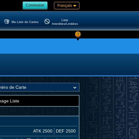
Connexion
Français
Liste
Ma Liste de Cartes
Interdites/Limitées
?
hage Liste
ATK 2500
DEF 2500