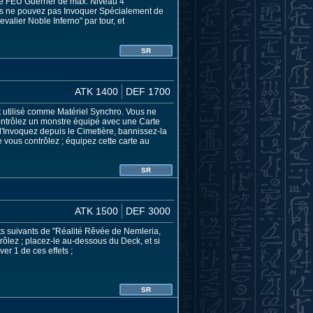
re FEU Guerrier de max. Niveau 4
vous ne pouvez pas Invoquer Spécialement de
evalier Noble Inferno" par tour, et
SR
ATK 1400
DEF 1700
st utilisé comme Matériel Synchro. Vous ne
 contrôlez un monstre équipé avec une Carte
l'Invoquez depuis le Cimetière, bannissez-la
e vous contrôlez ; équipez cette carte au
SR
ATK 1500
DEF 3000
ts suivants de "Réalité Rêvée de Nemleria,
trôlez ; placez-le au-dessous du Deck, et si
er 1 de ces effets ;
SR