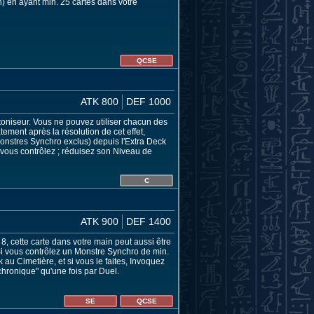
 en ayant min. 25 cartes dans votre
QCSE
ATK 800
DEF 1000
toniseur. Vous ne pouvez utiliser chacun des
ement après la résolution de cet effet,
nstres Synchro exclus) depuis l'Extra Deck
e vous contrôlez ; réduisez son Niveau de
C
ATK 900
DEF 1400
 cette carte dans votre main peut aussi être
 Si vous contrôlez un Monstre Synchro de min.
au Cimetière, et si vous le faites, Invoquez
chronique" qu'une fois par Duel.
SE
QCSE