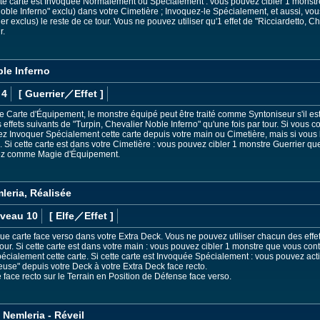
te carte est Invoquée Normalement ou Spécialement : vous pouvez cibler 1 monst
Noble Inferno" exclu) dans votre Cimetière ; Invoquez-le Spécialement, et aussi, 
 exclus) le reste de ce tour. Vous ne pouvez utiliser qu'1 effet de "Ricciardetto, Ch
r.
ble Inferno
 4
[ Guerrier
／Effet
]
ne Carte d'Équipement, le monstre équipé peut être traité comme Syntoniseur s'il e
 effets suivants de "Turpin, Chevalier Noble Inferno" qu'une fois par tour. Si vous
z Invoquer Spécialement cette carte depuis votre main ou Cimetière, mais si vous 
in. Si cette carte est dans votre Cimetière : vous pouvez cibler 1 monstre Guerrier qu
lez comme Magie d'Équipement.
leria, Réalisée
iveau 10
[ Elfe
／Effet
]
 carte face verso dans votre Extra Deck. Vous ne pouvez utiliser chacun des effe
tour. Si cette carte est dans votre main : vous pouvez cibler 1 monstre que vous con
pécialement cette carte. Si cette carte est Invoquée Spécialement : vous pouvez activ
use" depuis votre Deck à votre Extra Deck face recto.
ace recto sur le Terrain en Position de Défense face verso.
Nemleria - Réveil