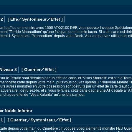
 2
[ Elfe
／Syntoniseur／Effet
]
Starfrost" ou un monstre avec 1500 ATK/2100 DEF, vous pouvez Invoquer Spécialemen
nt "Torride Mannadium" qu'une fois par tour de cette façon. Si cette carte est détr
ent 1 Syntoniseur "Mannadium" depuis votre Deck. Vous ne pouvez utiliser cet eff
Niveau 8
[ Guerrier
／Effet
]
sur le Terrain sont détruites par un effet de carte, et "Visas Starfrost" est sur le Te
ent cette carte depuis votre main, puis vous pouvez ajouter 1 "Nouveau Monde Tr
eurs autres monstres en votre possession sont détruits par un effet de carte (sauf d
adversaire ; détruisez-le, et si vous le faites, cette carte gagne une ATK égale à l'A
er chaque effet de "Veda Kalanta" qu'une fois par tour.
ier Noble Inferno
 1
[ Guerrier
／Syntoniseur／Effet
]
carte depuis votre main ou Cimetière ; Invoquez Spécialement 1 monstre FEU Guer