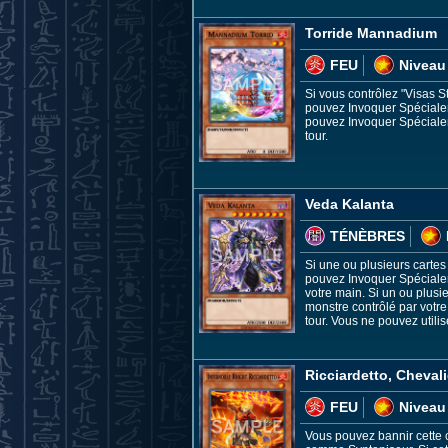
Torride Mannadium
FEU
Niveau
Si vous contrôlez "Visas 
pouvez Invoquer Spécialeme
pouvez Invoquer Spécialem
tour.
Veda Kalanta
TÉNÈBRES
Si une ou plusieurs cartes 
pouvez Invoquer Spécialem
votre main. Si un ou plusi
monstre contrôlé par votre 
tour. Vous ne pouvez utilis
Ricciardetto, Cheval
FEU
Niveau
Vous pouvez bannir cette 