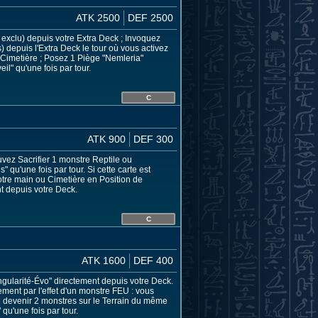
ATK 2500
DEF 2500
 exclu) depuis votre Extra Deck ; Invoquez
depuis l'Extra Deck le tour où vous activez
 Cimetière ; Posez 1 Piège "Nemleria"
l" qu'une fois par tour.
C
ATK 900
DEF 300
uvez Sacrifier 1 monstre Reptile ou
 qu'une fois par tour. Si cette carte est
tre main ou Cimetière en Position de
t depuis votre Deck.
C
ATK 1600
DEF 400
ngularité-Évo" directement depuis votre Deck.
ment par l'effet d'un monstre FEU : vous
 devenir 2 monstres sur le Terrain du même
qu'une fois par tour.