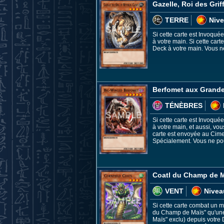
Gazelle, Roi des Gri
TERRE
Nive
Si cette carte est Invoqu
à votre main. Si cette car
Deck à votre main. Vous ne
Berfomet aux Grande
TÉNÈBRES
Si cette carte est Invoqu
à votre main, et aussi, vo
carte est envoyée au Cime
Spécialement. Vous ne pouv
Coatl du Champ de 
VENT
Nivea
Si cette carte combat un m
du Champ de Maïs" qu'une 
Maïs" exclu) depuis votre 