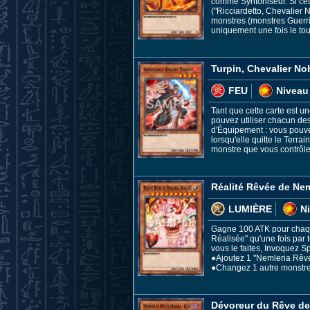
comme Syntoniseur. Si cet
("Ricciardetto, Chevalier 
monstres (monstres Guerrier
uniquement une fois le tou
Turpin, Chevalier No
FEU
Niveau
Tant que cette carte est u
pouvez utiliser chacun des
d'Équipement : vous pouve
lorsqu'elle quitte le Terra
monstre que vous contrô
Réalité Rêvée de Nem
LUMIÈRE
N
Gagne 100 ATK pour chaque
Réalisée" qu'une fois par 
vous le faites, Invoquez S
●Ajoutez 1 "Nemleria Rêve
●Changez 1 autre monstre f
Dévoreur du Rêve de 