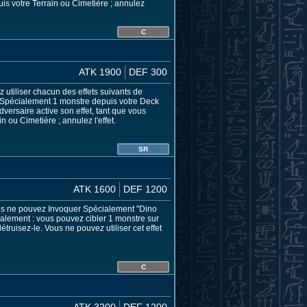
is votre Terrain ou Cimetière ; annulez
C
ATK 1900
DEF 300
 utiliser chacun des effets suivants de
uez Spécialement 1 monstre depuis votre Deck
versaire active son effet, tant que vous
 ou Cimetière ; annulez l'effet.
SR
ATK 1600
DEF 1200
ous ne pouvez Invoquer Spécialement "Dino
ialement : vous pouvez cibler 1 monstre sur
ruisez-le. Vous ne pouvez utiliser cet effet
C
ATK 3200
DEF 1200