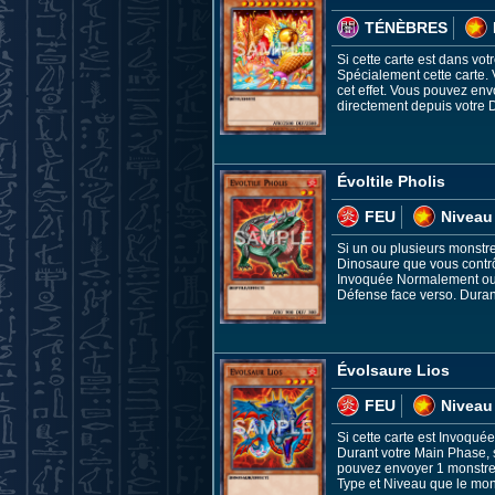
TÉNÈBRES
Si cette carte est dans vo
Spécialement cette carte.
cet effet. Vous pouvez en
directement depuis votre D
Évoltile Pholis
FEU
Niveau
Si un ou plusieurs monstre
Dinosaure que vous contrôle
Invoquée Normalement ou S
Défense face verso. Duran
Évolsaure Lios
FEU
Niveau
Si cette carte est Invoqu
Durant votre Main Phase, 
pouvez envoyer 1 monstre 
Type et Niveau que le mons