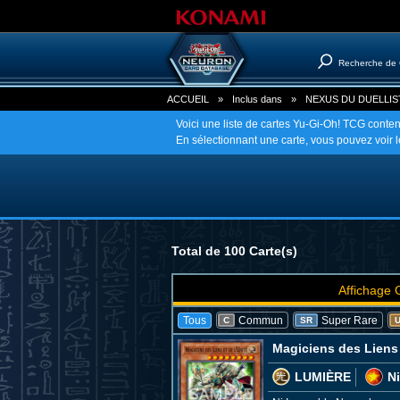
Recherche de 
ACCUEIL
»
Inclus dans
»
NEXUS DU DUELLIS
Voici une liste de cartes Yu-Gi-Oh! TCG co
En sélectionnant une carte, vous pouvez voir les
Total de 100 Carte(s)
Affichage 
Tous
Commun
Super Rare
C
SR
Magiciens des Liens 
LUMIÈRE
N