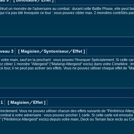
étruit un monstre de l'adversaire au combat : durant cette Battle Phase, elle peut fa
 qui n'a pas été Invoquée ce tour : vous pouvez cibler max. 2 monstres contrôlés par 
iveau 3
[ Magicien
／Syntoniseur／Effet
]
 à votre main, sauf en la piochant : vous pouvez l'Invoquer Spécialement. Si cette 
 cibler 1 monstre "Altergeist" ("Malwisp Altergeist" exclu) dans votre Cimetière ; 
e tour, il ne peut pas activer ses effets. Vous ne pouvez utiliser chaque effet de "Mal
 1
[ Magicien
／Effet
]
irectement. Vous ne pouvez utiliser chacun des effets suivants de "Péritrérice Alterg
mbat à votre adversaire : vous pouvez piocher 1 carte. Si cette carte est envoyée
" ("Péritrérice Altergeist" exclu) depuis votre main, Deck ou Terrain face recto au Ci