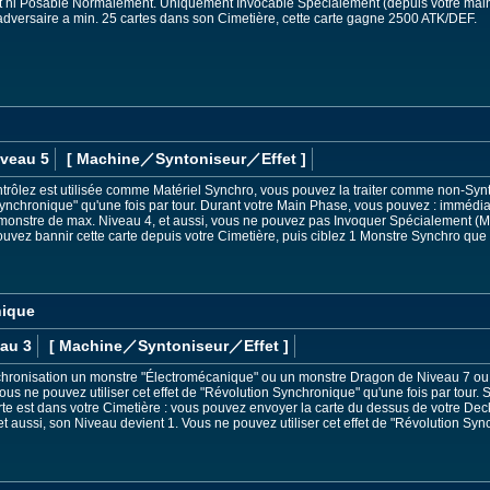
 ni Posable Normalement. Uniquement Invocable Spécialement (depuis votre main)
 adversaire a min. 25 cartes dans son Cimetière, cette carte gagne 2500 ATK/DEF.
iveau 5
[ Machine
／Syntoniseur／Effet
]
ntrôlez est utilisée comme Matériel Synchro, vous pouvez la traiter comme non-Syn
ynchronique" qu'une fois par tour. Durant votre Main Phase, vous pouvez : immédiat
nstre de max. Niveau 4, et aussi, vous ne pouvez pas Invoquer Spécialement (Mo
pouvez bannir cette carte depuis votre Cimetière, puis ciblez 1 Monstre Synchro qu
nique
au 3
[ Machine
／Syntoniseur／Effet
]
hronisation un monstre "Électromécanique" ou un monstre Dragon de Niveau 7 ou 8,
ous ne pouvez utiliser cet effet de "Révolution Synchronique" qu'une fois par tour.
rte est dans votre Cimetière : vous pouvez envoyer la carte du dessus de votre Deck 
et aussi, son Niveau devient 1. Vous ne pouvez utiliser cet effet de "Révolution Syn