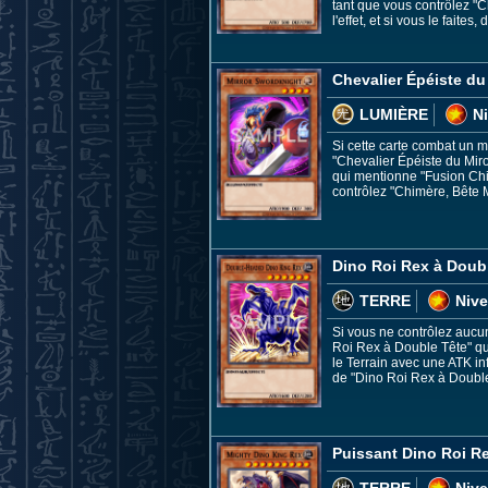
tant que vous contrôlez "C
l'effet, et si vous le faites,
Chevalier Épéiste du
LUMIÈRE
N
Si cette carte combat un m
"Chevalier Épéiste du Miro
qui mentionne "Fusion Chim
contrôlez "Chimère, Bête M
Dino Roi Rex à Doub
TERRE
Nive
Si vous ne contrôlez aucu
Roi Rex à Double Tête" qu'
le Terrain avec une ATK in
de "Dino Roi Rex à Double 
Puissant Dino Roi R
TERRE
Nive