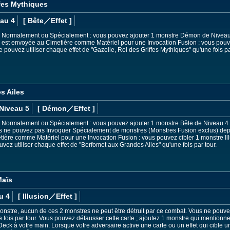
ffes Mythiques
au 4
[ Bête
／Effet
]
ée Normalement ou Spécialement : vous pouvez ajouter 1 monstre Démon de Niveau
te est envoyée au Cimetière comme Matériel pour une Invocation Fusion : vous pouve
 pouvez utiliser chaque effet de "Gazelle, Roi des Griffes Mythiques" qu'une fois pa
s Ailes
Niveau 5
[ Démon
／Effet
]
ée Normalement ou Spécialement : vous pouvez ajouter 1 monstre Bête de Niveau 4 
us ne pouvez pas Invoquer Spécialement de monstres (Monstres Fusion exclus) depuis
tière comme Matériel pour une Invocation Fusion : vous pouvez cibler 1 monstre Ill
ez utiliser chaque effet de "Berfomet aux Grandes Ailes" qu'une fois par tour.
Maïs
u 4
[ Illusion
／Effet
]
onstre, aucun de ces 2 monstres ne peut être détruit par ce combat. Vous ne pouvez
fois par tour. Vous pouvez défausser cette carte ; ajoutez 1 monstre qui mention
Deck à votre main. Lorsque votre adversaire active une carte ou un effet qui cible u