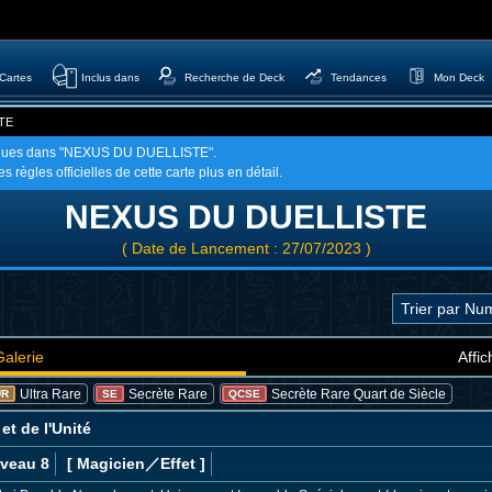
Cartes
Inclus dans
Recherche de Deck
Tendances
Mon Deck
TE
ntenues dans "NEXUS DU DUELLISTE".
 règles officielles de cette carte plus en détail.
NEXUS DU DUELLISTE
( Date de Lancement : 27/07/2023 )
Galerie
Affic
Ultra Rare
Secrète Rare
Secrète Rare Quart de Siècle
UR
SE
QCSE
et de l'Unité
iveau 8
[ Magicien
／Effet
]