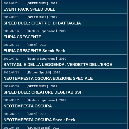
2019/08/01
【SPEED DUEL】
2019
EVENT PACK SPEED DUEL
2019/08/01
【SPEED DUEL】
2019
SPEED DUEL: CICATRICI DI BATTAGLIA
2019/07/26
【Buste di Espansione】
2019
FURIA CRESCENTE
2019/07/21
【Tornei】
2019
FURIA CRESCENTE Sneak Peek
2019/07/11
【Buste di Espansione】
2019
BATTAGLIE DELLA LEGGENDA: VENDETTA DELL'EROE
2019/06/13
【Edizioni Speciali】
2019
NEOTEMPESTA OSCURA EDIZIONE SPECIALE
2019/05/30
【SPEED DUEL】
2019
SPEED DUEL: CREATURE DEGLI ABISSI
2019/05/02
【Buste di Espansione】
2019
NEOTEMPESTA OSCURA
2019/04/27
【Tornei】
2019
NEOTEMPESTA OSCURA Sneak Peek
2019/04/18
【Structure Decks】
2019