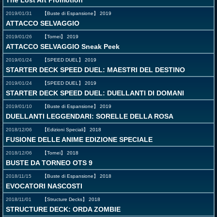
The Lost Art Promotion
2019/01/31
【Buste di Espansione】
2019
ATTACCO SELVAGGIO
2019/01/26
【Tornei】
2019
ATTACCO SELVAGGIO Sneak Peek
2019/01/24
【SPEED DUEL】
2019
STARTER DECK SPEED DUEL: MAESTRI DEL DESTINO
2019/01/24
【SPEED DUEL】
2019
STARTER DECK SPEED DUEL: DUELLANTI DI DOMANI
2019/01/10
【Buste di Espansione】
2019
DUELLANTI LEGGENDARI: SORELLE DELLA ROSA
2018/12/06
【Edizioni Speciali】
2018
FUSIONE DELLE ANIME EDIZIONE SPECIALE
2018/12/06
【Tornei】
2018
BUSTE DA TORNEO OTS 9
2018/11/15
【Buste di Espansione】
2018
EVOCATORI NASCOSTI
2018/11/01
【Structure Decks】
2018
STRUCTURE DECK: ORDA ZOMBIE