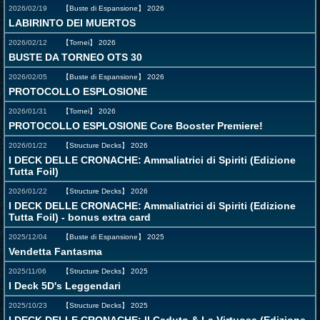
2026/02/19
【Buste di Espansione】
2026
LABIRINTO DEI MUERTOS
2026/02/12
【Tornei】
2026
BUSTE DA TORNEO OTS 30
2026/02/05
【Buste di Espansione】
2026
PROTOCOLLO ESPLOSIONE
2026/01/31
【Tornei】
2026
PROTOCOLLO ESPLOSIONE Core Booster Premiere!
2026/01/22
【Structure Decks】
2026
I DECK DELLE CRONACHE: Ammaliatrici di Spiriti (Edizione
Tutta Foil)
2026/01/22
【Structure Decks】
2026
I DECK DELLE CRONACHE: Ammaliatrici di Spiriti (Edizione
Tutta Foil) - bonus extra card
2025/12/04
【Buste di Espansione】
2025
Vendetta Fantasma
2025/11/06
【Structure Decks】
2025
I Deck 5D's Leggendari
2025/10/23
【Structure Decks】
2025