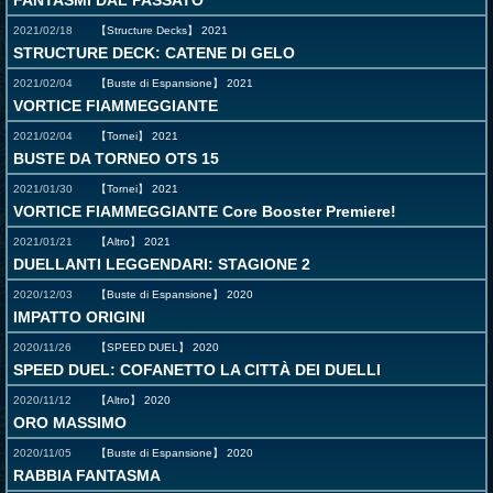
FANTASMI DAL PASSATO
2021/02/18
【Structure Decks】
2021
STRUCTURE DECK: CATENE DI GELO
2021/02/04
【Buste di Espansione】
2021
VORTICE FIAMMEGGIANTE
2021/02/04
【Tornei】
2021
BUSTE DA TORNEO OTS 15
2021/01/30
【Tornei】
2021
VORTICE FIAMMEGGIANTE Core Booster Premiere!
2021/01/21
【Altro】
2021
DUELLANTI LEGGENDARI: STAGIONE 2
2020/12/03
【Buste di Espansione】
2020
IMPATTO ORIGINI
2020/11/26
【SPEED DUEL】
2020
SPEED DUEL: COFANETTO LA CITTÀ DEI DUELLI
2020/11/12
【Altro】
2020
ORO MASSIMO
2020/11/05
【Buste di Espansione】
2020
RABBIA FANTASMA