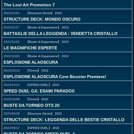
The Lost Art Promotion 7
2022/12/01
【Structure Decks】
2022
STRUCTURE DECK: MONDO OSCURO
2022/11/17
【Buste di Espansione】
2022
BATTAGLIE DELLA LEGGENDA : VENDETTA CRISTALLO
2022/11/03
【Buste di Espansione】
2022
LE MAGNIFICHE ESPERTE
2022/10/20
【Buste di Espansione】
2022
ESPLOSIONE ALAOSCURA
2022/10/14
【Tornei】
2022
ESPLOSIONE ALAOSCURA Core Booster Premiere!
2022/10/10
【SPEED DUEL】
2022
SPEED DUEL GX: ESAMI PARADOX
2022/10/08
【Tornei】
2022
BUSTE DA TORNEO OTS 20
2022/09/29
【Structure Decks】
2022
STRUCTURE DECK: LEGGENDA DELLE BESTIE CRISTALLO
2022/09/17
【SPEED DUEL】
2022