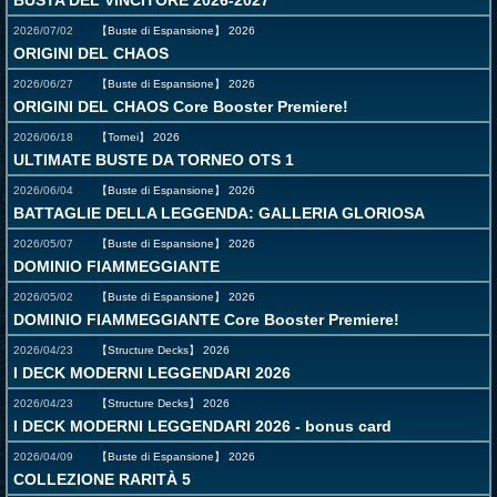
BUSTA DEL VINCITORE 2026-2027
2026/07/02
【Buste di Espansione】
2026
ORIGINI DEL CHAOS
2026/06/27
【Buste di Espansione】
2026
ORIGINI DEL CHAOS Core Booster Premiere!
2026/06/18
【Tornei】
2026
ULTIMATE BUSTE DA TORNEO OTS 1
2026/06/04
【Buste di Espansione】
2026
BATTAGLIE DELLA LEGGENDA: GALLERIA GLORIOSA
2026/05/07
【Buste di Espansione】
2026
DOMINIO FIAMMEGGIANTE
2026/05/02
【Buste di Espansione】
2026
DOMINIO FIAMMEGGIANTE Core Booster Premiere!
2026/04/23
【Structure Decks】
2026
I DECK MODERNI LEGGENDARI 2026
2026/04/23
【Structure Decks】
2026
I DECK MODERNI LEGGENDARI 2026 - bonus card
2026/04/09
【Buste di Espansione】
2026
COLLEZIONE RARITÀ 5