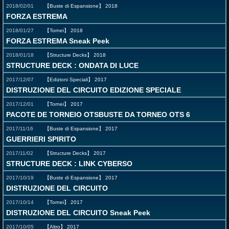
2018/02/01
【Buste di Espansione】
2018
FORZA ESTREMA
2018/01/27
【Tornei】
2018
FORZA ESTREMA Sneak Peek
2018/01/18
【Structure Decks】
2018
STRUCTURE DECK : ONDATA DI LUCE
2017/12/07
【Edizioni Speciali】
2017
DISTRUZIONE DEL CIRCUITO EDIZIONE SPECIALE
2017/12/01
【Tornei】
2017
PACOTE DE TORNEIO OTSBUSTE DA TORNEO OTS 6
2017/11/16
【Buste di Espansione】
2017
GUERRIERI SPIRITO
2017/11/02
【Structure Decks】
2017
STRUCTURE DECK : LINK CYBERSO
2017/10/19
【Buste di Espansione】
2017
DISTRUZIONE DEL CIRCUITO
2017/10/14
【Tornei】
2017
DISTRUZIONE DEL CIRCUITO Sneak Peek
2017/10/05
【Altro】
2017