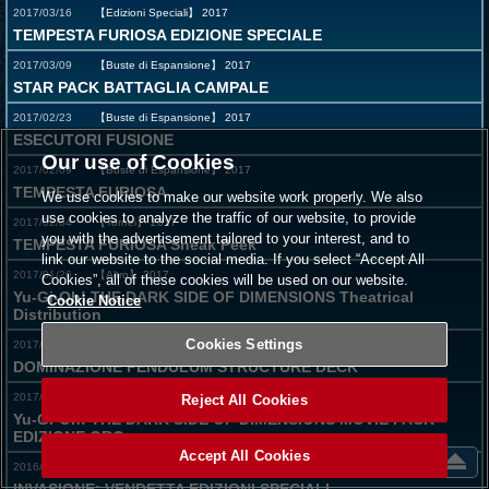
2017/03/16
【Edizioni Speciali】
2017
TEMPESTA FURIOSA EDIZIONE SPECIALE
2017/03/09
【Buste di Espansione】
2017
STAR PACK BATTAGLIA CAMPALE
2017/02/23
【Buste di Espansione】
2017
ESECUTORI FUSIONE
Our use of Cookies
2017/02/09
【Buste di Espansione】
2017
TEMPESTA FURIOSA
We use cookies to make our website work properly. We also
use cookies to analyze the traffic of our website, to provide
2017/02/04
【Tornei】
2017
you with the advertisement tailored to your interest, and to
TEMPESTA FURIOSA Sneak Peek
link our website to the social media. If you select “Accept All
2017/01/26
【Altro】
2017
Cookies”, all of these cookies will be used on our website.
Yu-Gi-Oh! THE DARK SIDE OF DIMENSIONS Theatrical
Cookie Notice
Distribution
Cookies Settings
2017/01/19
【Structure Decks】
2017
DOMINAZIONE PENDULUM STRUCTURE DECK
2017/01/12
【Edizioni Speciali】
2017
Reject All Cookies
Yu-Gi-Oh! THE DARK SIDE OF DIMENSIONS MOVIE PACK
EDIZIONE ORO
Accept All Cookies
2016/12/08
【Edizioni Speciali】
2016