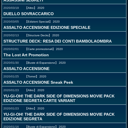
ASSASSINI SEGRETI
2020/03/19
【Altro】
2020
DUELLO SOVRACCARICO
2020/03/05
【Edizioni Speciali】
2020
ASSALTO ACCENSIONE EDIZIONE SPECIALE
2020/02/13
【Structure Decks】
2020
STRUCTURE DECK: RESA DEI CONTI BAMBOLAOMBRA
2020/02/01
【Carte promozionali】
2020
The Lost Art Promotion
2020/01/30
【Buste di Espansione】
2020
ASSALTO ACCENSIONE
2020/01/25
【Tornei】
2020
ASSALTO ACCENSIONE Sneak Peek
2020/01/23
【Altro】
2020
YU-GI-OH! THE DARK SIDE OF DIMENSIONS MOVIE PACK
EDIZIONE SEGRETA CARTE VARIANT
2020/01/23
【Altro】
2020
YU-GI-OH! THE DARK SIDE OF DIMENSIONS MOVIE PACK
EDIZIONE SEGRETA
2020/01/16
【Buste di Espansione】
2020