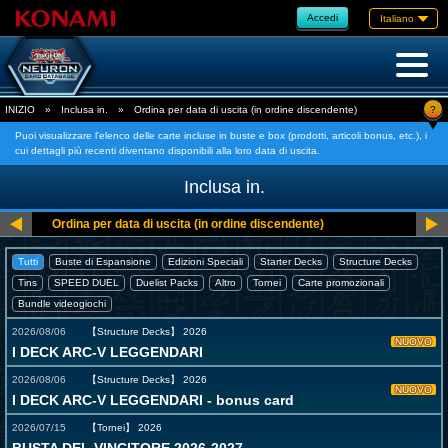
Accedi
Italiano
?
INIZIO
»
Inclusa in.
»
Ordina per data di uscita (in ordine discendente)
Puoi visualizzare l'elenco delle carte incluse in buste e box (prodotti, articoli bonus, etc.), i
cui dettagli più recenti diventano disponibili alla loro data di uscita.
Inclusa in.
Tutti
Buste di Espansione
Edizioni Speciali
Starter Decks
Structure Decks
Tins
SPEED DUEL
Duelist Packs
Altro
Tornei
Carte promozionali
Bundle videogiochi
2026/08/06
【Structure Decks】
2026
NUOVO
I DECK ARC-V LEGGENDARI
2026/08/06
【Structure Decks】
2026
NUOVO
I DECK ARC-V LEGGENDARI - bonus card
2026/07/15
【Tornei】
2026