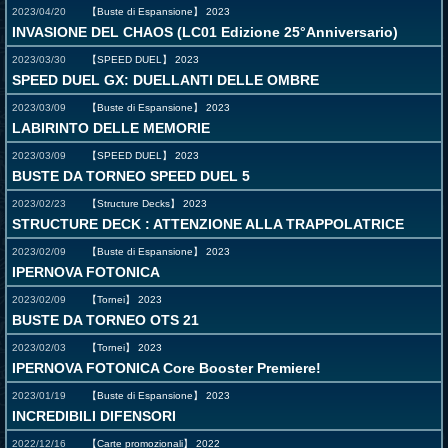
2023/04/20
【Buste di Espansione】
2023
INVASIONE DEL CHAOS (LC01 Edizione 25°Anniversario)
2023/03/30
【SPEED DUEL】
2023
SPEED DUEL GX: DUELLANTI DELLE OMBRE
2023/03/09
【Buste di Espansione】
2023
LABIRINTO DELLE MEMORIE
2023/03/09
【SPEED DUEL】
2023
BUSTE DA TORNEO SPEED DUEL 5
2023/02/23
【Structure Decks】
2023
STRUCTURE DECK : ATTENZIONE ALLA TRAPPOLATRICE
2023/02/09
【Buste di Espansione】
2023
IPERNOVA FOTONICA
2023/02/09
【Tornei】
2023
BUSTE DA TORNEO OTS 21
2023/02/03
【Tornei】
2023
IPERNOVA FOTONICA Core Booster Premiere!
2023/01/19
【Buste di Espansione】
2023
INCREDIBILI DIFENSORI
2022/12/16
【Carte promozionali】
2022