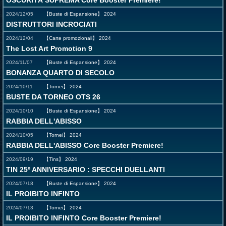
OSCURITÀ SUPREMA Core Booster Premiere!
2024/12/05
【Buste di Espansione】
2024
DISTRUTTORI INCROCIATI
2024/12/04
【Carte promozionali】
2024
The Lost Art Promotion 9
2024/11/07
【Buste di Espansione】
2024
BONANZA QUARTO DI SECOLO
2024/10/11
【Tornei】
2024
BUSTE DA TORNEO OTS 26
2024/10/10
【Buste di Espansione】
2024
RABBIA DELL'ABISSO
2024/10/05
【Tornei】
2024
RABBIA DELL'ABISSO Core Booster Premiere!
2024/09/19
【Tins】
2024
TIN 25º ANNIVERSARIO : SPECCHI DUELLANTI
2024/07/18
【Buste di Espansione】
2024
IL PROIBITO INFINTO
2024/07/13
【Tornei】
2024
IL PROIBITO INFINTO Core Booster Premiere!