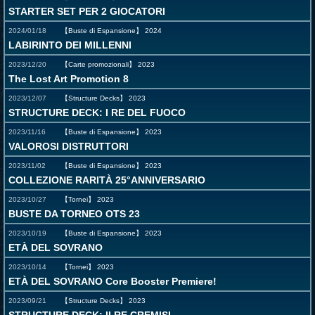
STARTER SET PER 2 GIOCATORI
2024/01/18
【Buste di Espansione】
2024
LABIRINTO DEI MILLENNI
2023/12/20
【Carte promozionali】
2023
The Lost Art Promotion 8
2023/12/07
【Structure Decks】
2023
STRUCTURE DECK: I RE DEL FUOCO
2023/11/16
【Buste di Espansione】
2023
VALOROSI DISTRUTTORI
2023/11/02
【Buste di Espansione】
2023
COLLEZIONE RARITÀ 25°ANNIVERSARIO
2023/10/27
【Tornei】
2023
BUSTE DA TORNEO OTS 23
2023/10/19
【Buste di Espansione】
2023
ETÀ DEL SOVRANO
2023/10/14
【Tornei】
2023
ETÀ DEL SOVRANO Core Booster Premiere!
2023/09/21
【Structure Decks】
2023