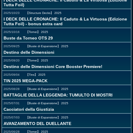
I DECK DELLE CRONACHE: Il Caduto & La Virtuosa (Edizione
Tutta Foil)
2025/10/23
【Structure Decks】
2025
I DECK DELLE CRONACHE: Il Caduto & La Virtuosa (Edizione
Tutta Foil) - bonus extra card
2025/10/16
【Tornei】
2025
Buste da Torneo OTS 29
2025/09/25
【Buste di Espansione】
2025
Destino delle Dimensioni
2025/09/20
【Tornei】
2025
Destino delle Dimensioni Core Booster Premiere!
2025/09/04
【Tins】
2025
TIN 2025 MEGA-PACK
2025/08/28
【Buste di Espansione】
2025
BATTAGLIE DELLA LEGGENDA: TUMULTO DI MOSTRI
2025/07/31
【Buste di Espansione】
2025
Cacciatori della Giustizia
2025/07/03
【Buste di Espansione】
2025
AVANZAMENTO DEL DUELLANTE
2025/06/28
【Tornei】
2025