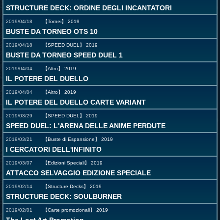
STRUCTURE DECK: ORDINE DEGLI INCANTATORI
2019/04/18
【Tornei】
2019
BUSTE DA TORNEO OTS 10
2019/04/18
【SPEED DUEL】
2019
BUSTE DA TORNEO SPEED DUEL 1
2019/04/04
【Altro】
2019
IL POTERE DEL DUELLO
2019/04/04
【Altro】
2019
IL POTERE DEL DUELLO CARTE VARIANT
2019/03/29
【SPEED DUEL】
2019
SPEED DUEL: L'ARENA DELLE ANIME PERDUTE
2019/03/21
【Buste di Espansione】
2019
I CERCATORI DELL'INFINITO
2019/03/07
【Edizioni Speciali】
2019
ATTACCO SELVAGGIO EDIZIONE SPECIALE
2019/02/14
【Structure Decks】
2019
STRUCTURE DECK: SOULBURNER
2019/02/01
【Carte promozionali】
2019