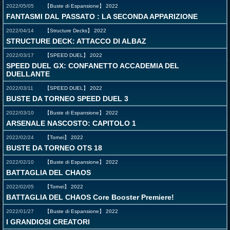
2022/05/05
【Buste di Espansione】
2022
FANTASMI DAL PASSATO : LA SECONDA APPARIZIONE
2022/04/14
【Structure Decks】
2022
STRUCTURE DECK: ATTACCO DI ALBAZ
2022/03/17
【SPEED DUEL】
2022
SPEED DUEL GX: CONFANETTO ACCADEMIA DEL
DUELLANTE
2022/03/11
【SPEED DUEL】
2022
BUSTE DA TORNEO SPEED DUEL 3
2022/03/10
【Buste di Espansione】
2022
ARSENALE NASCOSTO: CAPITOLO 1
2022/02/24
【Tornei】
2022
BUSTE DA TORNEO OTS 18
2022/02/10
【Buste di Espansione】
2022
BATTAGLIA DEL CHAOS
2022/02/05
【Tornei】
2022
BATTAGLIA DEL CHAOS Core Booster Premiere!
2022/01/27
【Buste di Espansione】
2022
I GRANDIOSI CREATORI