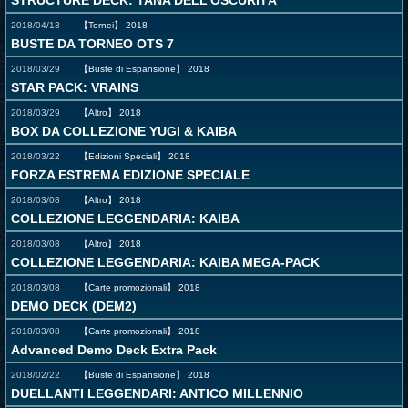
STRUCTURE DECK: TANA DELL'OSCURITÀ
2018/04/13
【Tornei】
2018
BUSTE DA TORNEO OTS 7
2018/03/29
【Buste di Espansione】
2018
STAR PACK: VRAINS
2018/03/29
【Altro】
2018
BOX DA COLLEZIONE YUGI & KAIBA
2018/03/22
【Edizioni Speciali】
2018
FORZA ESTREMA EDIZIONE SPECIALE
2018/03/08
【Altro】
2018
COLLEZIONE LEGGENDARIA: KAIBA
2018/03/08
【Altro】
2018
COLLEZIONE LEGGENDARIA: KAIBA MEGA-PACK
2018/03/08
【Carte promozionali】
2018
DEMO DECK (DEM2)
2018/03/08
【Carte promozionali】
2018
Advanced Demo Deck Extra Pack
2018/02/22
【Buste di Espansione】
2018
DUELLANTI LEGGENDARI: ANTICO MILLENNIO