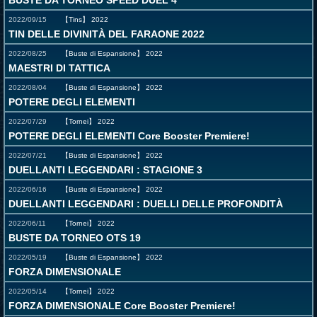
BUSTE DA TORNEO SPEED DUEL 4
2022/09/15
【Tins】
2022
TIN DELLE DIVINITÀ DEL FARAONE 2022
2022/08/25
【Buste di Espansione】
2022
MAESTRI DI TATTICA
2022/08/04
【Buste di Espansione】
2022
POTERE DEGLI ELEMENTI
2022/07/29
【Tornei】
2022
POTERE DEGLI ELEMENTI Core Booster Premiere!
2022/07/21
【Buste di Espansione】
2022
DUELLANTI LEGGENDARI : STAGIONE 3
2022/06/16
【Buste di Espansione】
2022
DUELLANTI LEGGENDARI : DUELLI DELLE PROFONDITÀ
2022/06/11
【Tornei】
2022
BUSTE DA TORNEO OTS 19
2022/05/19
【Buste di Espansione】
2022
FORZA DIMENSIONALE
2022/05/14
【Tornei】
2022
FORZA DIMENSIONALE Core Booster Premiere!