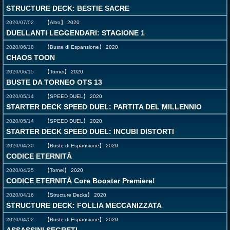
STRUCTURE DECK: BESTIE SACRE
2020/07/02
【Altro】
2020
DUELLANTI LEGGENDARI: STAGIONE 1
2020/06/18
【Buste di Espansione】
2020
CHAOS TOON
2020/06/15
【Tornei】
2020
BUSTE DA TORNEO OTS 13
2020/05/14
【SPEED DUEL】
2020
STARTER DECK SPEED DUEL: PARTITA DEL MILLENNIO
2020/05/14
【SPEED DUEL】
2020
STARTER DECK SPEED DUEL: INCUBI DISTORTI
2020/04/30
【Buste di Espansione】
2020
CODICE ETERNITÀ
2020/04/25
【Tornei】
2020
CODICE ETERNITÀ Core Booster Premiere!
2020/04/16
【Structure Decks】
2020
STRUCTURE DECK: FOLLIA MECCANIZZATA
2020/04/02
【Buste di Espansione】
2020