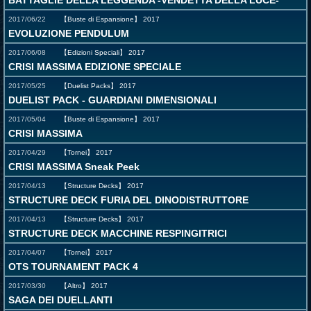
BATTAGLIE DELLA LEGGENDA -VENDETTA DELLA LUCE-
2017/06/22
【Buste di Espansione】
2017
EVOLUZIONE PENDULUM
2017/06/08
【Edizioni Speciali】
2017
CRISI MASSIMA EDIZIONE SPECIALE
2017/05/25
【Duelist Packs】
2017
DUELIST PACK - GUARDIANI DIMENSIONALI
2017/05/04
【Buste di Espansione】
2017
CRISI MASSIMA
2017/04/29
【Tornei】
2017
CRISI MASSIMA Sneak Peek
2017/04/13
【Structure Decks】
2017
STRUCTURE DECK FURIA DEL DINODISTRUTTORE
2017/04/13
【Structure Decks】
2017
STRUCTURE DECK MACCHINE RESPINGITRICI
2017/04/07
【Tornei】
2017
OTS TOURNAMENT PACK 4
2017/03/30
【Altro】
2017
SAGA DEI DUELLANTI