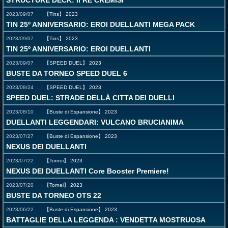
STRUCTURE DECK: II RE CREMISI
2023/09/07
【Tins】
2023
TIN 25º ANNIVERSARIO: EROI DUELLANTI MEGA PACK
2023/09/07
【Tins】
2023
TIN 25º ANNIVERSARIO: EROI DUELLANTI
2023/09/07
【SPEED DUEL】
2023
BUSTE DA TORNEO SPEED DUEL 6
2023/08/24
【SPEED DUEL】
2023
SPEED DUEL: STRADE DELLÀ CITTA DEI DUELLI
2023/08/10
【Buste di Espansione】
2023
DUELLANTI LEGGENDARI: VULCANO BRUCIANIMA
2023/07/27
【Buste di Espansione】
2023
NEXUS DEI DUELLANTI
2023/07/22
【Tornei】
2023
NEXUS DEI DUELLANTI Core Booster Premiere!
2023/07/20
【Tornei】
2023
BUSTE DA TORNEO OTS 22
2023/06/22
【Buste di Espansione】
2023
BATTAGLIE DELLA LEGGENDA : VENDETTA MOSTRUOSA