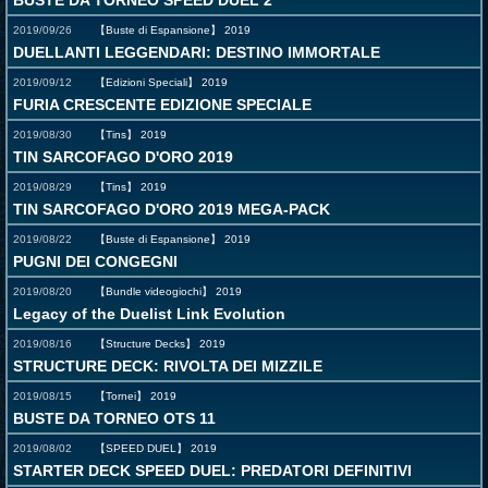
BUSTE DA TORNEO SPEED DUEL 2
2019/09/26
【Buste di Espansione】
2019
DUELLANTI LEGGENDARI: DESTINO IMMORTALE
2019/09/12
【Edizioni Speciali】
2019
FURIA CRESCENTE EDIZIONE SPECIALE
2019/08/30
【Tins】
2019
TIN SARCOFAGO D'ORO 2019
2019/08/29
【Tins】
2019
TIN SARCOFAGO D'ORO 2019 MEGA-PACK
2019/08/22
【Buste di Espansione】
2019
PUGNI DEI CONGEGNI
2019/08/20
【Bundle videogiochi】
2019
Legacy of the Duelist Link Evolution
2019/08/16
【Structure Decks】
2019
STRUCTURE DECK: RIVOLTA DEI MIZZILE
2019/08/15
【Tornei】
2019
BUSTE DA TORNEO OTS 11
2019/08/02
【SPEED DUEL】
2019
STARTER DECK SPEED DUEL: PREDATORI DEFINITIVI