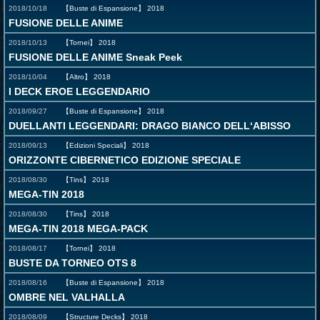
2018/10/18
【Buste di Espansione】
2018
FUSIONE DELLE ANIME
2018/10/13
【Tornei】
2018
FUSIONE DELLE ANIME Sneak Peek
2018/10/04
【Altro】
2018
I DECK EROE LEGGENDARIO
2018/09/27
【Buste di Espansione】
2018
DUELLANTI LEGGENDARI: DRAGO BIANCO DELL‘ABISSO
2018/09/13
【Edizioni Speciali】
2018
ORIZZONTE CIBERNETICO EDIZIONE SPECIALE
2018/08/30
【Tins】
2018
MEGA-TIN 2018
2018/08/30
【Tins】
2018
MEGA-TIN 2018 MEGA-PACK
2018/08/17
【Tornei】
2018
BUSTE DA TORNEO OTS 8
2018/08/16
【Buste di Espansione】
2018
OMBRE NEL VALHALLA
2018/08/09
【Structure Decks】
2018