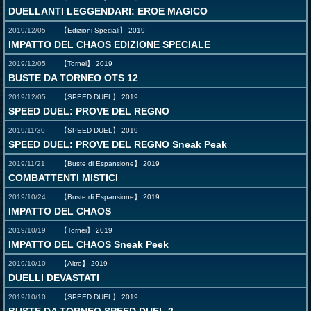
DUELLANTI LEGGENDARI: EROE MAGICO
2019/12/05
【Edizioni Speciali】
2019
IMPATTO DEL CHAOS EDIZIONE SPECIALE
2019/12/05
【Tornei】
2019
BUSTE DA TORNEO OTS 12
2019/12/05
【SPEED DUEL】
2019
SPEED DUEL: PROVE DEL REGNO
2019/11/30
【SPEED DUEL】
2019
SPEED DUEL: PROVE DEL REGNO Sneak Peak
2019/11/21
【Buste di Espansione】
2019
COMBATTENTI MISTICI
2019/10/24
【Buste di Espansione】
2019
IMPATTO DEL CHAOS
2019/10/19
【Tornei】
2019
IMPATTO DEL CHAOS Sneak Peek
2019/10/10
【Altro】
2019
DUELLI DEVASTATI
2019/10/10
【SPEED DUEL】
2019