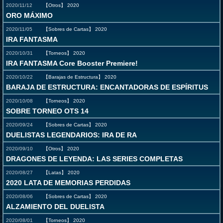
2020/11/12
【Otros】
2020
ORO MÁXIMO
2020/11/05
【Sobres de Cartas】
2020
IRA FANTASMA
2020/10/31
【Torneos】
2020
IRA FANTASMA Core Booster Premiere!
2020/10/22
【Barajas de Estructura】
2020
BARAJA DE ESTRUCTURA: ENCANTADORAS DE ESPÍRITUS
2020/10/08
【Torneos】
2020
SOBRE TORNEO OTS 14
2020/09/24
【Sobres de Cartas】
2020
DUELISTAS LEGENDARIOS: IRA DE RA
2020/09/10
【Otros】
2020
DRAGONES DE LEYENDA: LAS SERIES COMPLETAS
2020/08/27
【Latas】
2020
2020 LATA DE MEMORIAS PERDIDAS
2020/08/06
【Sobres de Cartas】
2020
ALZAMIENTO DEL DUELISTA
2020/08/01
【Torneos】
2020