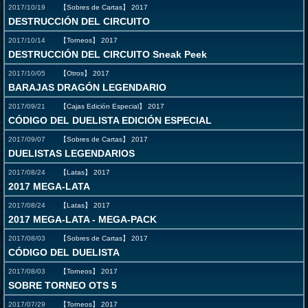
2017/10/19
【Sobres de Cartas】
2017
DESTRUCCIÓN DEL CIRCUITO
2017/10/14
【Torneos】
2017
DESTRUCCIÓN DEL CIRCUITO Sneak Peek
2017/10/05
【Otros】
2017
BARAJAS DRAGÓN LEGENDARIO
2017/09/21
【Cajas Edición Especial】
2017
CÓDIGO DEL DUELISTA EDICIÓN ESPECIAL
2017/09/07
【Sobres de Cartas】
2017
DUELISTAS LEGENDARIOS
2017/08/24
【Latas】
2017
2017 MEGA-LATA
2017/08/24
【Latas】
2017
2017 MEGA-LATA - MEGA-PACK
2017/08/03
【Sobres de Cartas】
2017
CÓDIGO DEL DUELISTA
2017/08/03
【Torneos】
2017
SOBRE TORNEO OTS 5
2017/07/29
【Torneos】
2017