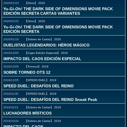
2020/01/23
【Otros】
2020
Yu-Gi-Oh! THE DARK SIDE OF DIMENSIONS MOVIE PACK
EDICIÓN SECRETA CARTAS VARIANTES
2020/01/23
【Otros】
2020
Yu-Gi-Oh! THE DARK SIDE OF DIMENSIONS MOVIE PACK
EDICIÓN SECRETA
2020/01/16
【Sobres de Cartas】
2020
DUELISTAS LEGENDARIOS: HÉROE MÁGICO
2019/12/05
【Cajas Edición Especial】
2019
IMPACTO DEL CAOS EDICIÓN ESPECIAL
2019/12/05
【Torneos】
2019
SOBRE TORNEO OTS 12
2019/12/05
【SPEED DUEL】
2019
SPEED DUEL: DESAFÍOS DEL REINO
2019/11/30
【SPEED DUEL】
2019
SPEED DUEL: DESAFÍOS DEL REINO Sneak Peak
2019/11/21
【Sobres de Cartas】
2019
LUCHADORES MÍSTICOS
2019/10/24
【Sobres de Cartas】
2019
IMPACTO DEL CAOS