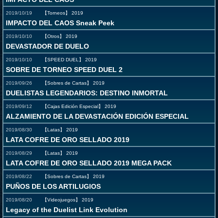
2019/10/19
【Torneos】
2019
IMPACTO DEL CAOS Sneak Peek
2019/10/10
【Otros】
2019
DEVASTADOR DE DUELO
2019/10/10
【SPEED DUEL】
2019
SOBRE DE TORNEO SPEED DUEL 2
2019/09/26
【Sobres de Cartas】
2019
DUELISTAS LEGENDARIOS: DESTINO INMORTAL
2019/09/12
【Cajas Edición Especial】
2019
ALZAMIENTO DE LA DEVASTACIÓN EDICIÓN ESPECIAL
2019/08/30
【Latas】
2019
LATA COFRE DE ORO SELLADO 2019
2019/08/29
【Latas】
2019
LATA COFRE DE ORO SELLADO 2019 MEGA PACK
2019/08/22
【Sobres de Cartas】
2019
PUÑOS DE LOS ARTILUGIOS
2019/08/20
【Videojuegos】
2019
Legacy of the Duelist Link Evolution