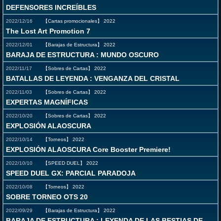
DEFENSORES INCREÍBLES
2022/12/16
【Cartas promocionales】
2022
The Lost Art Promotion 7
2022/12/01
【Barajas de Estructura】
2022
BARAJA DE ESTRUCTURA : MUNDO OSCURO
2022/11/17
【Sobres de Cartas】
2022
BATALLAS DE LEYENDA : VENGANZA DEL CRISTAL
2022/11/03
【Sobres de Cartas】
2022
EXPERTAS MAGNÍFICAS
2022/10/20
【Sobres de Cartas】
2022
EXPLOSIÓN ALAOSCURA
2022/10/14
【Torneos】
2022
EXPLOSIÓN ALAOSCURA Core Booster Premiere!
2022/10/10
【SPEED DUEL】
2022
SPEED DUEL GX: PARCIAL PARADOJA
2022/10/08
【Torneos】
2022
SOBRE TORNEO OTS 20
2022/09/29
【Barajas de Estructura】
2022
BARAJA DE ESTRUCTURA : LEYENDA DE LAS BESTIAS DE