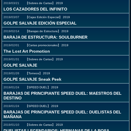
2019/03/21
【Sobres de Cartas】
2019
LOS CAZADORES DEL INFINITO
2019/03/07
【Cajas Edición Especial】
2019
GOLPE SALVAJE EDICIÓN ESPECIAL
2019/02/14
【Barajas de Estructura】
2019
BARAJA DE ESTRUCTURA: SOULBURNER
2019/02/01
【Cartas promocionales】
2019
The Lost Art Promotion
2019/01/31
【Sobres de Cartas】
2019
GOLPE SALVAJE
2019/01/26
【Torneos】
2019
GOLPE SALVAJE Sneak Peek
2019/01/24
【SPEED DUEL】
2019
BARAJAS DE PRINCIPIANTE SPEED DUEL: MAESTROS DEL
DESTINO
2019/01/24
【SPEED DUEL】
2019
BARAJAS DE PRINCIPIANTE SPEED DUEL: DUELISTAS DEL
MAÑANA
2019/01/10
【Sobres de Cartas】
2019
DUELISTAS LEGENDARIOS: HERMANAS DE LA ROSA