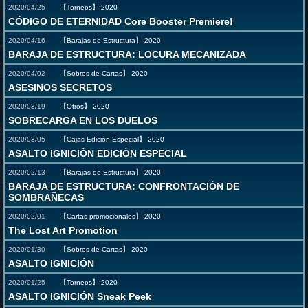
2020/04/25
【Torneos】
2020
CÓDIGO DE ETERNIDAD Core Booster Premiere!
2020/04/16
【Barajas de Estructura】
2020
BARAJA DE ESTRUCTURA: LOCURA MECANIZADA
2020/04/02
【Sobres de Cartas】
2020
ASESINOS SECRETOS
2020/03/19
【Otros】
2020
SOBRECARGA EN LOS DUELOS
2020/03/05
【Cajas Edición Especial】
2020
ASALTO IGNICIÓN EDICIÓN ESPECIAL
2020/02/13
【Barajas de Estructura】
2020
BARAJA DE ESTRUCTURA: CONFRONTACIÓN DE
SOMBRAÑECAS
2020/02/01
【Cartas promocionales】
2020
The Lost Art Promotion
2020/01/30
【Sobres de Cartas】
2020
ASALTO IGNICIÓN
2020/01/25
【Torneos】
2020
ASALTO IGNICIÓN Sneak Peek