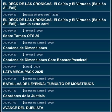
EL DECK DE LAS CRÓNICAS: El Caído y El Virtuoso (Edición
All-Foil)
2025/10/23
【Barajas de Estructura】
2025
EL DECK DE LAS CRÓNICAS: El Caído y El Virtuoso (Edición
All-Foil) - bonus extra card
2025/10/16
【Torneos】
2025
Sobre Torneo OTS 29
2025/09/25
【Sobres de Cartas】
2025
Condena de Dimensiones
2025/09/20
【Torneos】
2025
Condena de Dimensiones Core Booster Premiere!
2025/09/04
【Latas】
2025
LATA MEGA-PACK 2025
2025/08/28
【Sobres de Cartas】
2025
BATALLAS DE LEYENDA: TUMULTO DE MONSTRUOS
2025/07/31
【Sobres de Cartas】
2025
Cazadores de la Justicia
2025/07/03
【Sobres de Cartas】
2025
AVANCE DEL DUELISTA