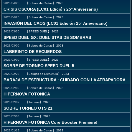
2023/04/20
【Sobres de Cartas】
2023
CRISIS OSCURA (LC01 Edición 25º Aniversario)
2023/04/20
【Sobres de Cartas】
2023
INVASIÓN DEL CAOS (LC01 Edición 25º Aniversario)
2023/03/30
【SPEED DUEL】
2023
SPEED DUEL GX: DUELISTAS DE SOMBRAS
2023/03/09
【Sobres de Cartas】
2023
LABERINTO DE RECUERDOS
2023/03/09
【SPEED DUEL】
2023
SOBRE DE TORNEO SPEED DUEL 5
2023/02/23
【Barajas de Estructura】
2023
BARAJA DE ESTRUCTURA : CUIDADO CON LA ATRAPADORA
2023/02/09
【Sobres de Cartas】
2023
HIPERNOVA FOTÓNICA
2023/02/09
【Torneos】
2023
SOBRE TORNEO OTS 21
2023/02/03
【Torneos】
2023
HIPERNOVA FOTÓNICA Core Booster Premiere!
2023/01/19
【Sobres de Cartas】
2023