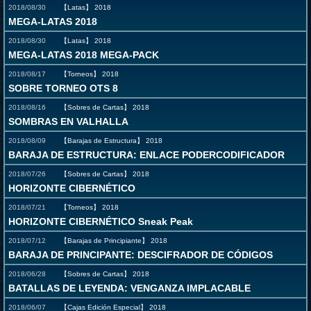
2018/08/30
【Latas】
2018
MEGA-LATAS 2018
2018/08/30
【Latas】
2018
MEGA-LATAS 2018 MEGA-PACK
2018/08/17
【Torneos】
2018
SOBRE TORNEO OTS 8
2018/08/16
【Sobres de Cartas】
2018
SOMBRAS EN VALHALLA
2018/08/09
【Barajas de Estructura】
2018
BARAJA DE ESTRUCTURA: ENLACE PODERCODIFICADOR
2018/07/26
【Sobres de Cartas】
2018
HORIZONTE CIBERNÉTICO
2018/07/21
【Torneos】
2018
HORIZONTE CIBERNÉTICO Sneak Peak
2018/07/12
【Barajas de Principiante】
2018
BARAJA DE PRINCIPANTE: DESCIFRADOR DE CÓDIGOS
2018/06/28
【Sobres de Cartas】
2018
BATALLAS DE LEYENDA: VENGANZA IMPLACABLE
2018/06/07
【Cajas Edición Especial】
2018