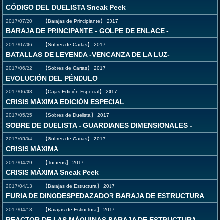
CÓDIGO DEL DUELISTA Sneak Peek
2017/07/20
【Barajas de Principiante】
2017
BARAJA DE PRINCIPANTE - GOLPE DE ENLACE -
2017/07/06
【Sobres de Cartas】
2017
BATALLAS DE LEYENDA -VENGANZA DE LA LUZ-
2017/06/22
【Sobres de Cartas】
2017
EVOLUCIÓN DEL PÉNDULO
2017/06/08
【Cajas Edición Especial】
2017
CRISIS MÁXIMA EDICIÓN ESPECIAL
2017/05/25
【Sobres de Duelista】
2017
SOBRE DE DUELISTA - GUARDIANES DIMENSIONALES -
2017/05/04
【Sobres de Cartas】
2017
CRISIS MÁXIMA
2017/04/29
【Torneos】
2017
CRISIS MÁXIMA Sneak Peek
2017/04/13
【Barajas de Estructura】
2017
FURIA DE DINODESPEDAZADOR BARAJA DE ESTRUCTURA
2017/04/13
【Barajas de Estructura】
2017
REACTOR DE LAS MÁQUINAS BARAJA DE ESTRUCTURA