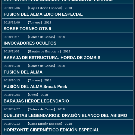
2018/12/06
【Cajas Edición Especial】
2018
FUSIÓN DEL ALMA EDICIÓN ESPECIAL
2018/12/06
【Torneos】
2018
SOBRE TORNEO OTS 9
2018/11/15
【Sobres de Cartas】
2018
INVOCADORES OCULTOS
2018/11/01
【Barajas de Estructura】
2018
BARAJA DE ESTRUCTURA: HORDA DE ZOMBIS
2018/10/18
【Sobres de Cartas】
2018
FUSIÓN DEL ALMA
2018/10/13
【Torneos】
2018
FUSIÓN DEL ALMA Sneak Peek
2018/10/04
【Otros】
2018
BARAJAS HÉROE LEGENDARIO
2018/09/27
【Sobres de Cartas】
2018
DUELISTAS LEGENDARIOS: DRAGÓN BLANCO DEL ABISMO
2018/09/13
【Cajas Edición Especial】
2018
HORIZONTE CIBERNÉTICO EDICIÓN ESPECIAL