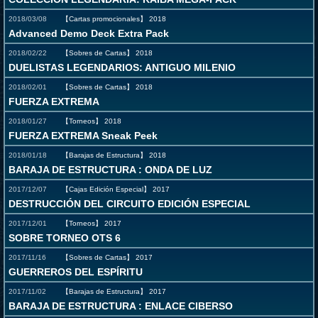
2018/03/08
【Cartas promocionales】
2018
Advanced Demo Deck Extra Pack
2018/02/22
【Sobres de Cartas】
2018
DUELISTAS LEGENDARIOS: ANTIGUO MILENIO
2018/02/01
【Sobres de Cartas】
2018
FUERZA EXTREMA
2018/01/27
【Torneos】
2018
FUERZA EXTREMA Sneak Peek
2018/01/18
【Barajas de Estructura】
2018
BARAJA DE ESTRUCTURA : ONDA DE LUZ
2017/12/07
【Cajas Edición Especial】
2017
DESTRUCCIÓN DEL CIRCUITO EDICIÓN ESPECIAL
2017/12/01
【Torneos】
2017
SOBRE TORNEO OTS 6
2017/11/16
【Sobres de Cartas】
2017
GUERREROS DEL ESPÍRITU
2017/11/02
【Barajas de Estructura】
2017
BARAJA DE ESTRUCTURA : ENLACE CIBERSO