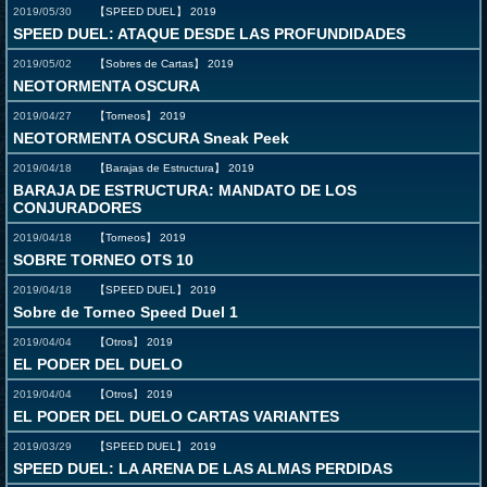
2019/05/30
【SPEED DUEL】
2019
SPEED DUEL: ATAQUE DESDE LAS PROFUNDIDADES
2019/05/02
【Sobres de Cartas】
2019
NEOTORMENTA OSCURA
2019/04/27
【Torneos】
2019
NEOTORMENTA OSCURA Sneak Peek
2019/04/18
【Barajas de Estructura】
2019
BARAJA DE ESTRUCTURA: MANDATO DE LOS
CONJURADORES
2019/04/18
【Torneos】
2019
SOBRE TORNEO OTS 10
2019/04/18
【SPEED DUEL】
2019
Sobre de Torneo Speed Duel 1
2019/04/04
【Otros】
2019
EL PODER DEL DUELO
2019/04/04
【Otros】
2019
EL PODER DEL DUELO CARTAS VARIANTES
2019/03/29
【SPEED DUEL】
2019
SPEED DUEL: LA ARENA DE LAS ALMAS PERDIDAS