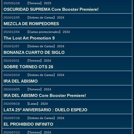
2025/01/18
【Torneos】
2025
OSCURIDAD SUPREMA Core Booster Premiere!
2024/12/05
【Sobres de Cartas】
2024
MEZCLA DE ROMPEDORES
2024/12/04
【Cartas promocionales】
2024
The Lost Art Promotion 9
2024/11/07
【Sobres de Cartas】
2024
BONANZA CUARTO DE SIGLO
2024/10/11
【Torneos】
2024
SOBRE TORNEO OTS 26
2024/10/10
【Sobres de Cartas】
2024
IRA DEL ABISMO
2024/10/05
【Torneos】
2024
IRA DEL ABISMO Core Booster Premiere!
2024/09/19
【Latas】
2024
LATA 25º ANIVERSARIO : DUELO ESPEJO
2024/07/18
【Sobres de Cartas】
2024
EL PROHIBIDO INFINITO
2024/07/13
【Torneos】
2024