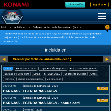
Iniciar sesión
Español
?
Inicio
»
Incluida en
»
Ordenar por fecha de lanzamiento (desc.)
Puedes ver listas de todas las cartas que haya en distintos sobres o cajas (productos,
mejoras, etc.). La información más reciente estará disponible desde su fecha de
lanzamiento.
Incluida en
Todos
Sobres de Cartas
Cajas Edición Especial
Barajas de Principiante
Barajas de Estructura
Latas
SPEED DUEL
Sobres de Duelista
Otros
Torneos
Cartas promocionales
Videojuegos
2026/08/06
【Barajas de Estructura】
2026
NUEVO
BARAJAS LEGENDARIAS ARC-V
2026/08/06
【Barajas de Estructura】
2026
NUEVO
BARAJAS LEGENDARIAS ARC-V - bonus card
2026/07/15
【Torneos】
2026