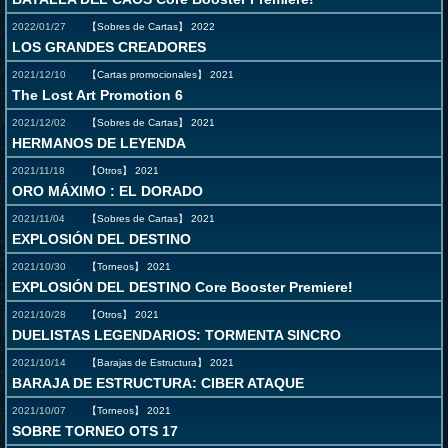
2022/01/27
【Sobres de Cartas】
2022
LOS GRANDES CREADORES
2021/12/10
【Cartas promocionales】
2021
The Lost Art Promotion 6
2021/12/02
【Sobres de Cartas】
2021
HERMANOS DE LEYENDA
2021/11/18
【Otros】
2021
ORO MÁXIMO : EL DORADO
2021/11/04
【Sobres de Cartas】
2021
EXPLOSIÓN DEL DESTINO
2021/10/30
【Torneos】
2021
EXPLOSIÓN DEL DESTINO Core Booster Premiere!
2021/10/28
【Otros】
2021
DUELISTAS LEGENDARIOS: TORMENTA SINCRO
2021/10/14
【Barajas de Estructura】
2021
BARAJA DE ESTRUCTURA: CIBER ATAQUE
2021/10/07
【Torneos】
2021
SOBRE TORNEO OTS 17