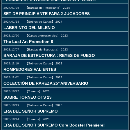
2024/01/25
【Barajas de Principiante】
2024
SET DE PRINCIPIANTE PARA 2 JUGADORES
2024/01/18
【Sobres de Cartas】
2024
LABERINTO DEL MILENIO
2023/12/20
【Cartas promocionales】
2023
The Lost Art Promotion 8
2023/12/07
【Barajas de Estructura】
2023
BARAJA DE ESTRUCTURA : REYES DE FUEGO
2023/11/16
【Sobres de Cartas】
2023
ROMPEDORES VALIENTES
2023/11/02
【Sobres de Cartas】
2023
COLECCIÓN DE RAREZA 25º ANIVERSARIO
2023/10/27
【Torneos】
2023
SOBRE TORNEO OTS 23
2023/10/19
【Sobres de Cartas】
2023
ERA DEL SEÑOR SUPREMO
2023/10/14
【Torneos】
2023
ERA DEL SEÑOR SUPREMO Core Booster Premiere!