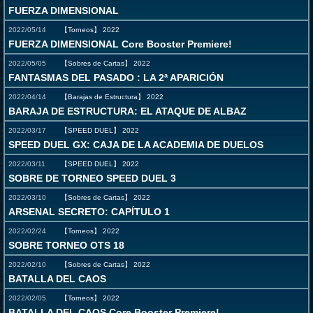
FUERZA DIMENSIONAL
2022/05/14
【Torneos】
2022
FUERZA DIMENSIONAL Core Booster Premiere!
2022/05/05
【Sobres de Cartas】
2022
FANTASMAS DEL PASADO : LA 2ª APARICIÓN
2022/04/14
【Barajas de Estructura】
2022
BARAJA DE ESTRUCTURA: EL ATAQUE DE ALBAZ
2022/03/17
【SPEED DUEL】
2022
SPEED DUEL GX: CAJA DE LA ACADEMIA DE DUELOS
2022/03/11
【SPEED DUEL】
2022
SOBRE DE TORNEO SPEED DUEL 3
2022/03/10
【Sobres de Cartas】
2022
ARSENAL SECRETO: CAPÍTULO 1
2022/02/24
【Torneos】
2022
SOBRE TORNEO OTS 18
2022/02/10
【Sobres de Cartas】
2022
BATALLA DEL CAOS
2022/02/05
【Torneos】
2022
BATALLA DEL CAOS Core Booster Premiere!