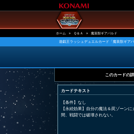
ホーム
»
Ｑ＆Ａ
»
魔装獣ギアパルド
遊戯王ラッシュデュエルカード「魔装獣ギアパ
このカードの
カードテキスト
【条件】なし
【永続効果】自分の魔法＆罠ゾーンに
間、戦闘では破壊されない。