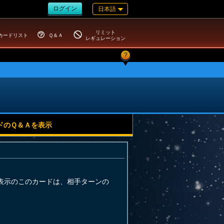
ログイン
日本語
リミット
カードリスト
Ｑ＆Ａ
レギュレーション
?
ドのＱ＆Ａを表示
表示のこのカードは、相手ターンの