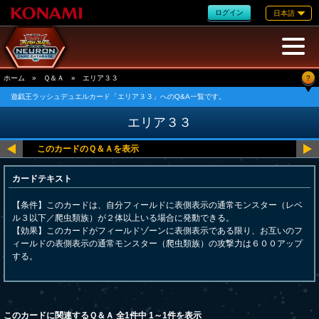
ログイン
日本語
?
ホーム
»
Ｑ＆Ａ
»
エリア３３
遊戯王ラッシュデュエルカード「エリア３３」へのQ&A一覧です。
エリア３３
カードテキスト
【条件】このカードは、自分フィールドに表側表示の通常モンスター（レベ
ル３以下／爬虫類族）が２体以上いる場合に発動できる。
【効果】このカードがフィールドゾーンに表側表示である限り、お互いのフ
ィールドの表側表示の通常モンスター（爬虫類族）の攻撃力は６００アップ
する。
このカードに関連するＱ＆Ａ 全1件中 1～1件を表示