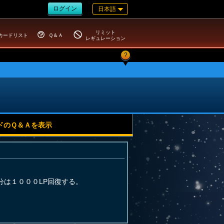
ログイン
日本語
リミット
カードリスト
Ｑ＆Ａ
レギュレーション
?
ドのＱ＆Ａを表示
は１０００LP回復する。