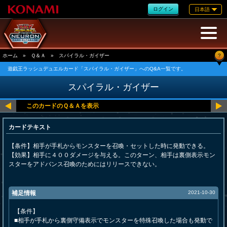
ログイン
日本語
?
ホーム
»
Ｑ＆Ａ
»
スパイラル・ガイザー
遊戯王ラッシュデュエルカード「スパイラル・ガイザー」へのQ&A一覧です。
スパイラル・ガイザー
カードテキスト
【条件】相手が手札からモンスターを召喚・セットした時に発動できる。
【効果】相手に４００ダメージを与える。このターン、相手は裏側表示モン
スターをアドバンス召喚のためにはリリースできない。
補足情報
2021-10-30
【条件】
■相手が手札から裏側守備表示でモンスターを特殊召喚した場合も発動で