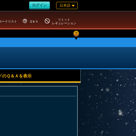
ログイン
日本語
リミット
カードリスト
Ｑ＆Ａ
レギュレーション
?
ドのＱ＆Ａを表示