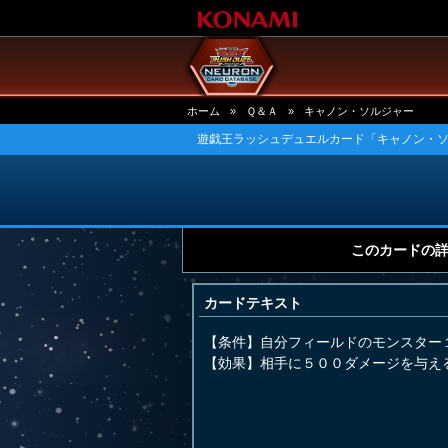
ホーム
»
Ｑ＆Ａ
»
キャノン・ソルジャー
遊戯王ラッシュデュエルカード「キャノン・ソ
このカードの
カードテキスト
【条件】自分フィールドのモンスター
【効果】相手に５００ダメージを与え