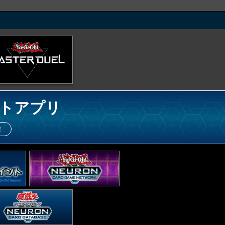
トアプリ
！