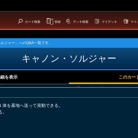
カード検索
収録
デッキ検索
マイデッキ
マイ
ルジャー」へのQ&A一覧です。
キャノン・ソルジャー
詳細を表示
このカー
１体を墓地へ送って発動できる。
る。