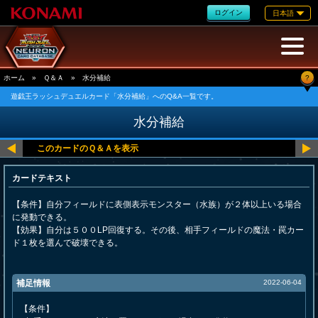
ログイン
日本語
?
ホーム
»
Ｑ＆Ａ
»
水分補給
遊戯王ラッシュデュエルカード「水分補給」へのQ&A一覧です。
水分補給
カードテキスト
【条件】自分フィールドに表側表示モンスター（水族）が２体以上いる場合
に発動できる。
【効果】自分は５００LP回復する。その後、相手フィールドの魔法・罠カー
ド１枚を選んで破壊できる。
補足情報
2022-06-04
【条件】