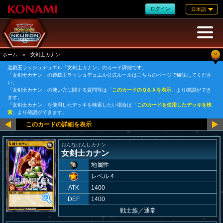
ログイン
日本語
?
ホーム
»
女剣士カナン
遊戯王ラッシュデュエル「女剣士カナン」のカード詳細です。
「女剣士カナン」の遊戯王ラッシュデュエル公式ルールはこちらのページで確認してくださ
い。
「女剣士カナン」の使い方に関する質問等は「
このカードのＱ＆Ａを表示
」より確認ができ
ます。
「女剣士カナン」を使用したデッキを検索したい場合は「
このカードを使用したデッキを検
索
」より確認ができます。
おんなけんしカナン
女剣士カナン
地属性
レベル 4
ATK
1400
DEF
1400
戦士族
／
通常