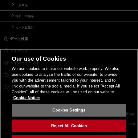
一般商品
特典・同梱系
カード誕生日
デッキ検索
マイデッキ
Our use of Cookies
マイカードリスト
We use cookies to make our website work properly. We also
use cookies to analyze the traffic of our website, to provide
Ｑ＆Ａ
you with the advertisement tailored to your interest, and to
link our website to the social media. If you select “Accept All
リミットレギュレーション
Cookies”, all of these cookies will be used on our website.
Cookie Notice
Cookies Settings
お問い合わせ
ご利用規約
サイトポリシー
Cookies Settings
©2026 Konami Digital Entertainment
Reject All Cookies