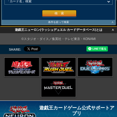
検 索
∧
条件を絞って検索
∧
遊戯王ニューロン(ラッシュデュエル カードデータベース)とは
∧
©スタジオ・ダイス／集英社・テレビ東京・KONAMI
SHARE:
遊戯王カードゲーム公式サポートア
プリ