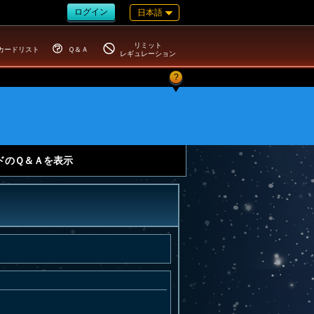
ログイン
日本語
リミット
カードリスト
Ｑ＆Ａ
レギュレーション
?
ドのＱ＆Ａを表示