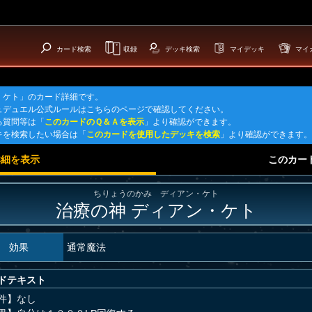
カード検索
収録
デッキ検索
マイデッキ
マイ
・ケト」のカード詳細です。
ュデュエル公式ルールはこちらのページで確認してください。
る質問等は「
このカードのＱ＆Ａを表示
」より確認ができます。
キを検索したい場合は「
このカードを使用したデッキを検索
」より確認ができます。
詳細を表示
このカー
ちりょうのかみ ディアン・ケト
治療の神 ディアン・ケト
効果
通常魔法
ドテキスト
件】なし