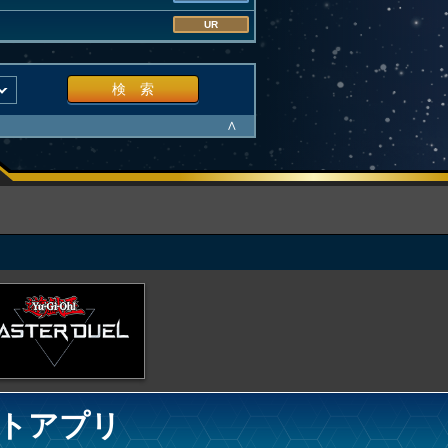
UR
検 索
∧
トアプリ