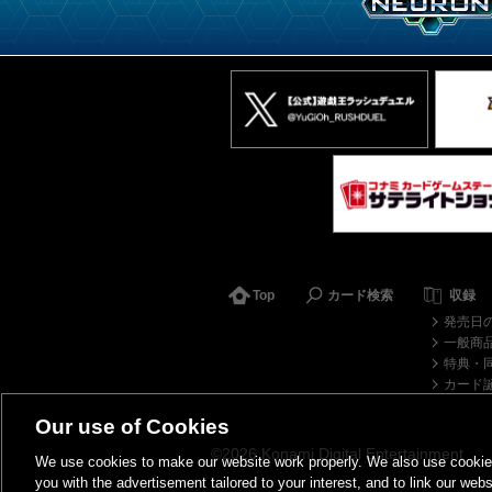
Top
カード検索
収録
発売日
一般商
特典・
カード
Our use of Cookies
©2026 Konami Digital Entertainment
We use cookies to make our website work properly. We also use cookies t
you with the advertisement tailored to your interest, and to link our webs