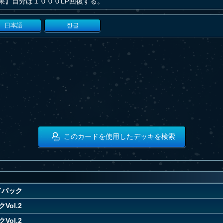
果】自分は１０００LP回復する。
日本語
한글
このカードを使用したデッキを検索
ドパック
Vol.2
Vol.2