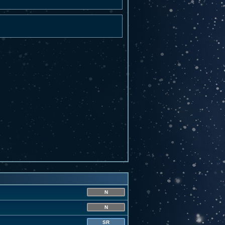
N
N
SR