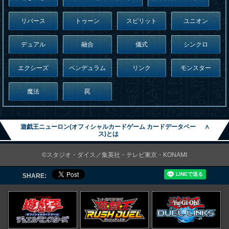
リバース
トゥーン
スピリット
ユニオン
デュアル
融合
儀式
シンクロ
エクシーズ
ペンデュラム
リンク
モンスター
魔法
罠
遊戯王ニューロン(オフィシャルカードゲーム カードデータベー
∧
ス)とは
©スタジオ・ダイス／集英社・テレビ東京・KONAMI
SHARE: