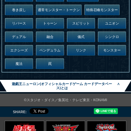
巻き戻し
通常モンスター・トークン
特殊召喚モンスター
リバース
トゥーン
スピリット
ユニオン
デュアル
融合
儀式
シンクロ
エクシーズ
ペンデュラム
リンク
モンスター
魔法
罠
遊戯王ニューロン(オフィシャルカードゲーム カードデータベー
∧
ス)とは
©スタジオ・ダイス／集英社・テレビ東京・KONAMI
SHARE: