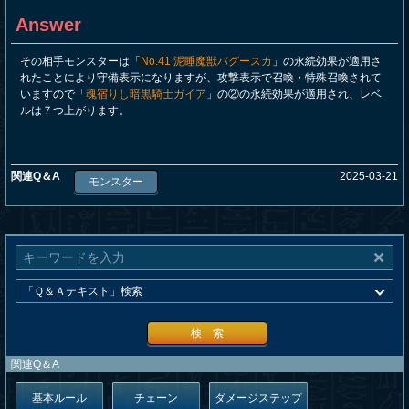
Answer
その相手モンスターは「
No.41 泥睡魔獣バグースカ
」の永続効果が適用さ
れたことにより守備表示になりますが、攻撃表示で召喚・特殊召喚されて
いますので「
魂宿りし暗黒騎士ガイア
」の②の永続効果が適用され、レベ
ルは７つ上がります。
関連Q＆A
2025-03-21
モンスター
検 索
関連Q＆A
基本ルール
チェーン
ダメージステップ