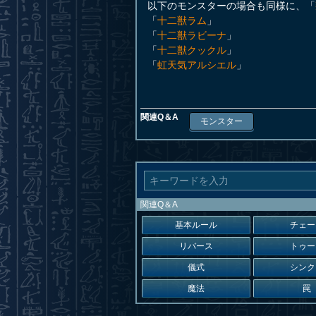
以下のモンスターの場合も同様に、「
「
十二獣ラム
」
「
十二獣ラビーナ
」
「
十二獣クックル
」
「
虹天気アルシエル
」
関連Q＆A
モンスター
関連Q＆A
基本ルール
チェー
リバース
トゥー
儀式
シンク
魔法
罠