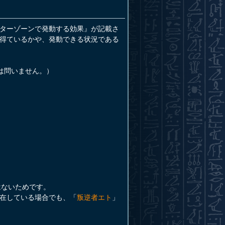
ターゾーンで発動する効果』が記載さ
得ているかや、発動できる状況である
は問いません。）
はないためです。
在している場合でも、「
叛逆者エト
」