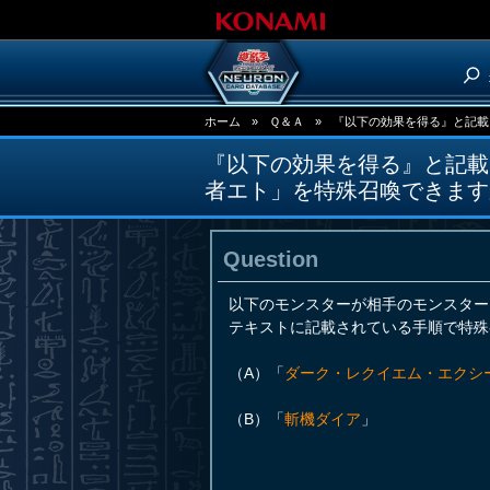
ホーム
»
Ｑ＆Ａ
»
『以下の効果を得る』と記載
『以下の効果を得る』と記載
者エト」を特殊召喚できます
Question
以下のモンスターが相手のモンスター
テキストに記載されている手順で特殊
（A）「
ダーク・レクイエム・エクシ
（B）「
斬機ダイア
」