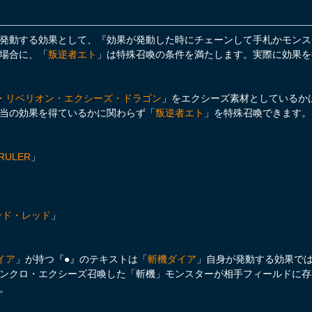
発動する効果として、『効果が発動した時にチェーンして手札かモンス
場合に、「
叛逆者エト
」は特殊召喚の条件を満たします。実際に効果を
・リベリオン・エクシーズ・ドラゴン
」をエクシーズ素材としているか
当の効果を得ているかに関わらず「
叛逆者エト
」を特殊召喚できます。
RULER
」
ハンド・レッド
」
イア
」が持つ『●』のテキストは「
斬機ダイア
」自身が発動する効果で
ンクロ・エクシーズ召喚した「斬機」モンスターが相手フィールドに存
。