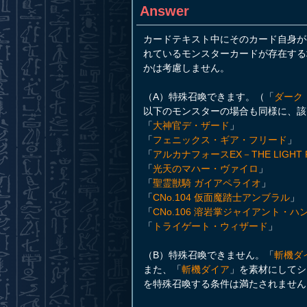
Answer
カードテキスト中にそのカード自身が
れているモンスターカードが存在する
かは考慮しません。
（A）特殊召喚できます。（「
ダーク
以下のモンスターの場合も同様に、該
「
大神官デ・ザード
」
「
フェニックス・ギア・フリード
」
「
アルカナフォースEX－THE LIGHT 
「
光天のマハー・ヴァイロ
」
「
聖霊獣騎 ガイアペライオ
」
「
CNo.104 仮面魔踏士アンブラル
」
「
CNo.106 溶岩掌ジャイアント・
「
トライゲート・ウィザード
」
（B）特殊召喚できません。「
斬機ダ
また、「
斬機ダイア
」を素材にしてシ
を特殊召喚する条件は満たされません