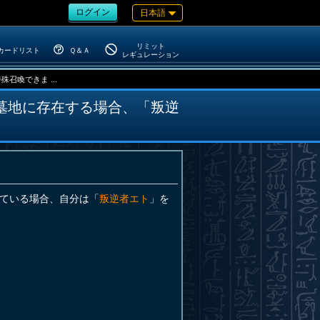
ログイン
日本語
リミット
カードリスト
Ｑ＆Ａ
レギュレーション
喚できま ...
墓地に存在する場合、「叛逆
ている場合、自分は「
叛逆者エト
」を