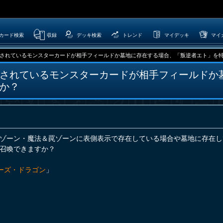
カード検索
収録
デッキ検索
トレンド
マイデッキ
マイ
されているモンスターカードが相手フィールドか墓地に存在する場合、「叛逆者エト」を特殊召
されているモンスターカードが相手フィールドか
か？
ゾーン・魔法＆罠ゾーンに表側表示で存在している場合や墓地に存在し
召喚できますか？
ーズ・ドラゴン
」