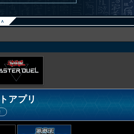
∧
トアプリ
！