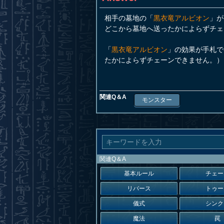
相手の墓地の「
黒衣竜アルビオン
」が
どこから墓地へ送ったかによらずチェ
「
黒衣竜アルビオン
」の効果が手札で
たかによらずチェーンできません。）
関連Q＆A
モンスター
関連Q＆A
基本ルール
チェー
リバース
トゥー
儀式
シンク
魔法
罠