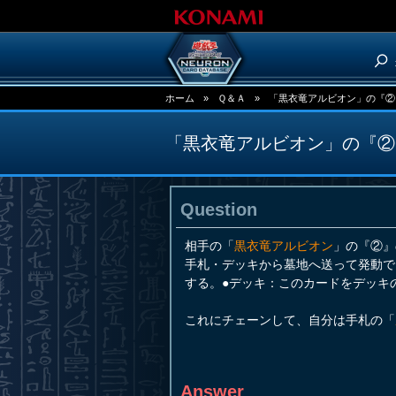
ホーム
»
Ｑ＆Ａ
»
「黒衣竜アルビオン」の『②
「黒衣竜アルビオン」の『②
Question
相手の「
黒衣竜アルビオン
」の『②』
手札・デッキから墓地へ送って発動で
する。●デッキ：このカードをデッキ
これにチェーンして、自分は手札の「
Answer