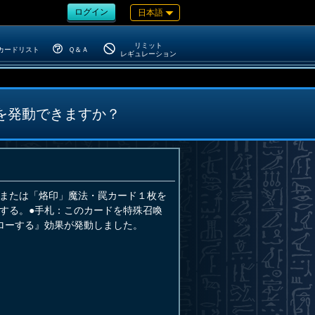
ログイン
日本語
リミット
カードリスト
Ｑ＆Ａ
レギュレーション
を発動できますか？
または「烙印」魔法・罠カード１枚を
する。●手札：このカードを特殊召喚
ローする』効果が発動しました。