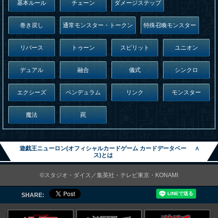
基本ルール
チェーン
ダメージステップ
巻き戻し
通常モンスター・トークン
特殊召喚モンスター
リバース
トゥーン
スピリット
ユニオン
デュアル
融合
儀式
シンクロ
エクシーズ
ペンデュラム
リンク
モンスター
魔法
罠
遊戯王ニューロン(オフィシャルカードゲーム カードデータベー
∧
ス)とは
©スタジオ・ダイス／集英社・テレビ東京・KONAMI
SHARE: