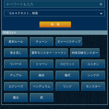
検 索
関連Q＆A
基本ルール
チェーン
ダメージステップ
巻き戻し
通常モンスター・トークン
特殊召喚モンスター
リバース
トゥーン
スピリット
ユニオン
デュアル
融合
儀式
シンクロ
エクシーズ
ペンデュラム
リンク
モンスター
魔法
罠