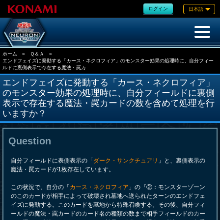
ログイン
日本語
ホーム
»
Ｑ＆Ａ
»
エンドフェイズに発動する「カース・ネクロフィア」のモンスター効果の処理時に、自分フィー
ルドに裏側表示で存在する魔法・罠カ ...
エンドフェイズに発動する「カース・ネクロフィア」
のモンスター効果の処理時に、自分フィールドに裏側
表示で存在する魔法・罠カードの数を含めて処理を行
いますか？
Question
自分フィールドに表側表示の「
ダーク・サンクチュアリ
」と、裏側表示の
魔法・罠カードが1枚存在しています。
この状況で、自分の「
カース・ネクロフィア
」の『②：モンスターゾーン
のこのカードが相手によって破壊され墓地へ送られたターンのエンドフェ
イズに発動する。このカードを墓地から特殊召喚する。その後、自分フィ
ールドの魔法・罠カードのカード名の種類の数まで相手フィールドのカー