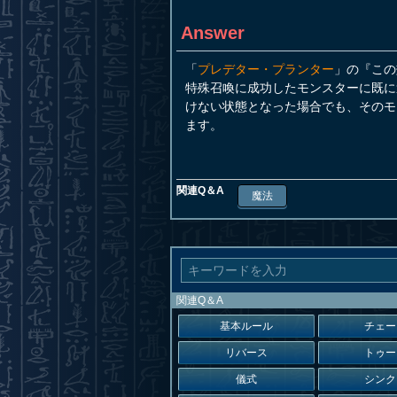
Answer
「
プレデター・プランター
」の『この
特殊召喚に成功したモンスターに既に
けない状態となった場合でも、そのモ
ます。
関連Q＆A
魔法
関連Q＆A
基本ルール
チェー
リバース
トゥー
儀式
シンク