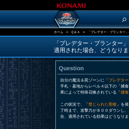
ホーム
»
Ｑ＆Ａ
»
「プレデター・プランター」
「プレデター・プランター」
適用された場合、どうなりま
Question
自分の魔法＆罠ゾーンに「
プレデター
手札・墓地からレベル４以下の「捕食
果によって特殊召喚されている「
捕食
この状況で、「
禁じられた聖槍
」を発
了時まで、攻撃力が８００ダウンし、
合、適用されている効果はどうなりま