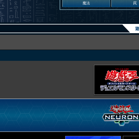
魔法
罠
遊