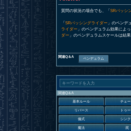
質問の状況の場合でも、「
SRパッシ
「
SRパッシングライダー
」のペンデ
ライダー
」のペンデュラム効果によっ
ダー
」のペンデュラムスケールは結果
関連Q＆A
ペンデュラム
関連Q＆A
基本ルール
チェー
リバース
トゥー
儀式
シンク
魔法
罠