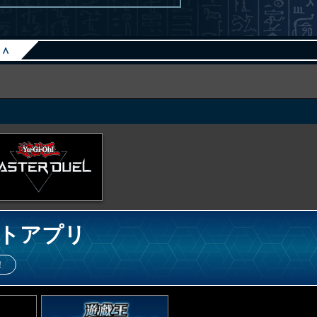
∧
トアプリ
！