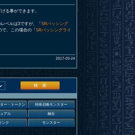
下げる事ができます。
のレベルは3ですが、「
SRパッシング
ので、この場合の「
SRパッシングライ
2017-03-24
検 索
スター・トークン
特殊召喚モンスター
デュアル
融合
リンク
モンスター