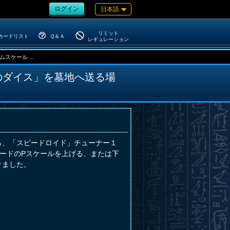
ログイン
日本語
リミット
カードリスト
Ｑ＆Ａ
レギュレーション
ケール ...
のダイス」を墓地へ送る場
ら、「スピードロイド」チューナー１
ードのPスケールを上げる、または下
りました。