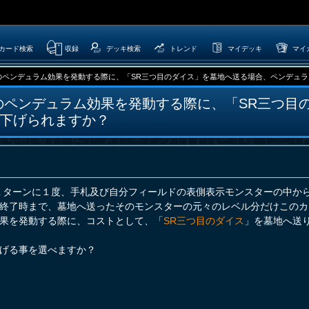
カード検索
収録
デッキ検索
トレンド
マイデッキ
マイ
ペンデュラム効果を発動する際に、「SR三つ目のダイス」を墓地へ送る場合、ペンデュラムス
のペンデュラム効果を発動する際に、「SR三つ目
下げられますか？
１ターンに１度、手札及び自分フィールドの表側表示モンスターの中か
終了時まで、墓地へ送ったそのモンスターの元々のレベル分だけこのカ
果を発動する際に、コストとして、「
SR三つ目のダイス
」を墓地へ送
げる事を選べますか？