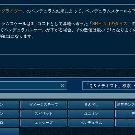
ングライダー
」のペンデュラム効果によって、ペンデュラムスケールを
ュラムスケールは3、コストとして墓地へ送った「
SR三つ目のダイス
」
てペンデュラムスケールが下がる場合、その数値は最小で1となります
的に1になります。
ン
ダメージステップ
巻き戻し
通常モン
ン
スピリット
ユニオン
ロ
エクシーズ
ペンデュラム