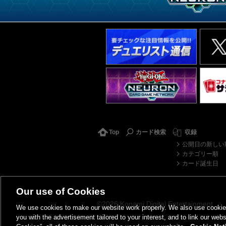
Top
カード検索
収録
公開日の新しい
カテゴリー順
カード誕生日
Our use of Cookies
©2026 Konami Digital Entertainment
We use cookies to make our website work properly. We also use cookies t
you with the advertisement tailored to your interest, and to link our webs