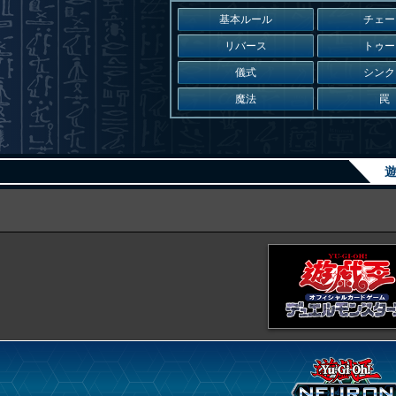
基本ルール
チェー
リバース
トゥー
儀式
シンク
魔法
罠
遊