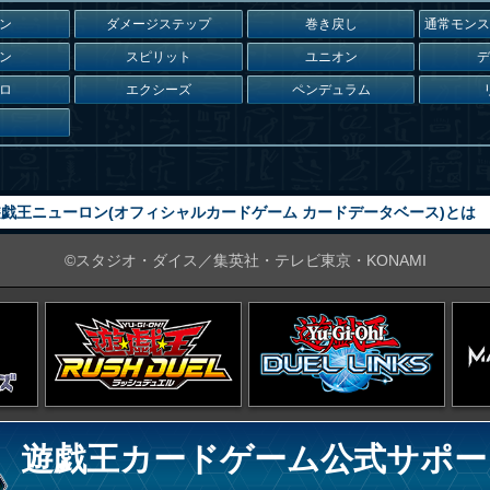
ン
ダメージステップ
巻き戻し
通常モン
ン
スピリット
ユニオン
ロ
エクシーズ
ペンデュラム
戯王ニューロン(オフィシャルカードゲーム カードデータベース)とは
©スタジオ・ダイス／集英社・テレビ東京・KONAMI
遊戯王カードゲーム公式サポー