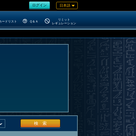
ログイン
日本語
リミット
カードリスト
Ｑ＆Ａ
レギュレーション
検 索