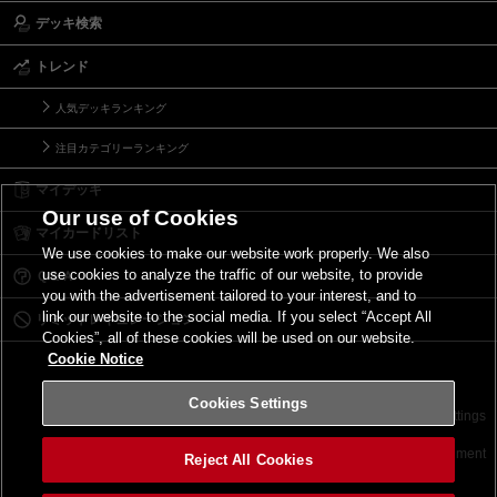
デッキ検索
トレンド
人気デッキランキング
注目カテゴリーランキング
マイデッキ
Our use of Cookies
マイカードリスト
We use cookies to make our website work properly. We also
use cookies to analyze the traffic of our website, to provide
Ｑ＆Ａ
you with the advertisement tailored to your interest, and to
link our website to the social media. If you select “Accept All
リミットレギュレーション
Cookies”, all of these cookies will be used on our website.
Cookie Notice
Cookies Settings
お問い合わせ
ご利用規約
サイトポリシー
Cookies Settings
©2026 Konami Digital Entertainment
Reject All Cookies