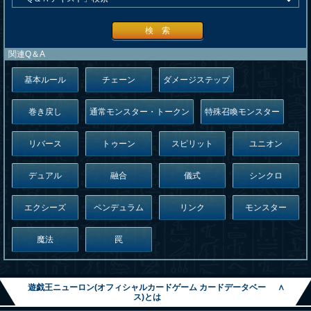
検 索
関連Q＆A
基本ルール
チェーン
ダメージステップ
巻き戻し
通常モンスター・トークン
特殊召喚モンスター
リバース
トゥーン
スピリット
ユニオン
デュアル
融合
儀式
シンクロ
エクシーズ
ペンデュラム
リンク
モンスター
魔法
罠
遊戯王ニューロン(オフィシャルカードゲーム カードデータベー
∧
ス)とは