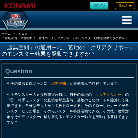
ログイン
日本語
ホーム
»
Ｑ＆Ａ
»
「虚無空間」の適用中に、墓地の「クリアクリボー」のモンスター効果を発動できますか？
「虚無空間」の適用中に、墓地の「クリアクリボー」
のモンスター効果を発動できますか？
Question
相手の魔法＆罠ゾーンに「
虚無空間
」が表側表示で存在しています。
相手モンスターの直接攻撃宣言時に、自分の墓地の「
クリアクリボー
」の
『②：相手モンスターの直接攻撃宣言時、墓地のこのカードを除外して発
動できる。自分はデッキから１枚ドローする。そのドローしたカードがモ
ンスターだった場合、そのモンスターを特殊召喚できる。その後、攻撃対
象をそのモンスターに移し替える』モンスター効果を発動する事はできま
すか？