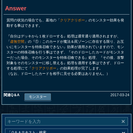
Answer
質問の状況の場合でも、墓地の「
クリアクリボー
」のモンスター効果を発
動する事はできます。
『自分はデッキから１枚ドローする』処理は通常通り適用されますが、
「
虚無空間
」の『①：このカードが魔法＆罠ゾーンに存在する限り、お互
いにモンスターを特殊召喚できない』効果が適用されていますので、モン
スターの特殊召喚を行う事はできず、『そのドローしたカードがモンスタ
ーだった場合、そのモンスターを特殊召喚できる』処理、『その後、攻撃
対象をそのモンスターに移し替える』処理を適用する事はできず、ドロー
する処理にて「
クリアクリボー
」の効果処理が完了します。
（なお、ドローしたカードを相手に見せる必要はありません。）
関連Q＆A
2017-03-24
モンスター