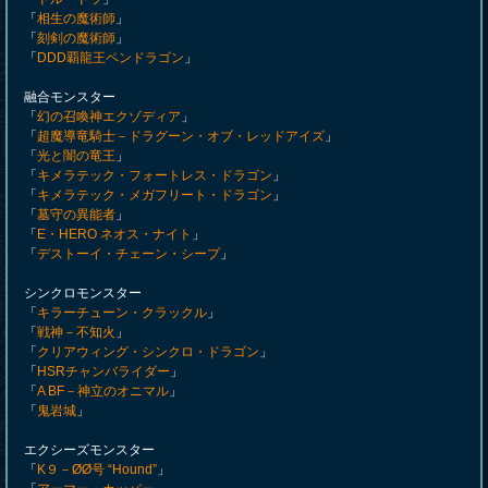
「
相生の魔術師
」
「
刻剣の魔術師
」
「
DDD覇龍王ペンドラゴン
」
融合モンスター
「
幻の召喚神エクゾディア
」
「
超魔導竜騎士－ドラグーン・オブ・レッドアイズ
」
「
光と闇の竜王
」
「
キメラテック・フォートレス・ドラゴン
」
「
キメラテック・メガフリート・ドラゴン
」
「
墓守の異能者
」
「
E・HERO ネオス・ナイト
」
「
デストーイ・チェーン・シープ
」
シンクロモンスター
「
キラーチューン・クラックル
」
「
戦神－不知火
」
「
クリアウィング・シンクロ・ドラゴン
」
「
HSRチャンバライダー
」
「
A BF－神立のオニマル
」
「
鬼岩城
」
エクシーズモンスター
「
K９－ØØ号 “Hound”
」