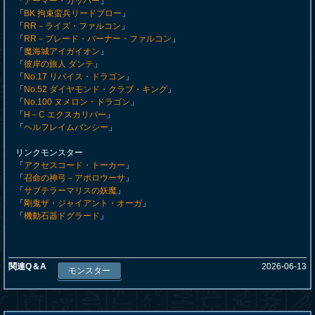
「
アーマー・カッパー
」
「
BK 拘束蛮兵リードブロー
」
「
RR－ライズ・ファルコン
」
「
RR－ブレード・バーナー・ファルコン
」
「
魔海城アイガイオン
」
「
彼岸の旅人 ダンテ
」
「
No.17 リバイス・ドラゴン
」
「
No.52 ダイヤモンド・クラブ・キング
」
「
No.100 ヌメロン・ドラゴン
」
「
H－C エクスカリバー
」
「
ヘルフレイムバンシー
」
リンクモンスター
「
アクセスコード・トーカー
」
「
召命の神弓－アポロウーサ
」
「
サブテラーマリスの妖魔
」
「
剛鬼ザ・ジャイアント・オーガ
」
「
機動石器ドグラード
」
関連Q＆A
2026-06-13
モンスター