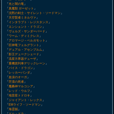
「
光と闇の竜
」
「
真魔獣 ガーゼット
」
「
沈黙の剣士－サイレント・ソードマン
」
「
天空賢者ミネルヴァ
」
「
インタラプト・レジスタンス
」
「
エンシェント・ドラゴン
」
「
ヴェルズ・サンダーバード
」
「
ワーム・ディミクレス
」
「
アロマージ－ベルガモット
」
「
巨神竜フェルグラント
」
「
デュアル・アセンブルム
」
「
影王デュークシェード
」
「
流星方界器デューザ
」
「
重機貨列車デリックレーン
」
「
バイス・ドラゴン
」
「
レッカーパンダ
」
「
血涙のオーガ
」
「
茫漠の死者
」
「
魔轟神マルコシア
」
「
レッド・ウルフ
」
「
地雷星トドロキ
」
「
ジャイアント・レックス
」
「
EMライフ・ソードマン
」
「
海霊賊
」
「
ドル・ドラ
」