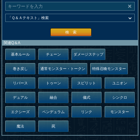
検 索
関連Q＆A
基本ルール
チェーン
ダメージステップ
巻き戻し
通常モンスター・トークン
特殊召喚モンスター
リバース
トゥーン
スピリット
ユニオン
デュアル
融合
儀式
シンクロ
エクシーズ
ペンデュラム
リンク
モンスター
魔法
罠