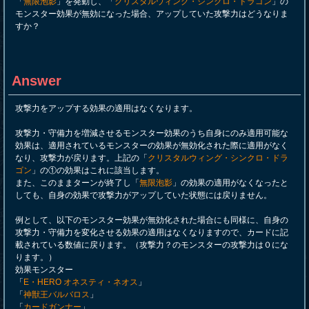
「
無限泡影
」を発動し、「
クリスタルウィング・シンクロ・ドラゴン
」の
モンスター効果が無効になった場合、アップしていた攻撃力はどうなりま
すか？
Answer
攻撃力をアップする効果の適用はなくなります。
攻撃力・守備力を増減させるモンスター効果のうち自身にのみ適用可能な
効果は、適用されているモンスターの効果が無効化された際に適用がなく
なり、攻撃力が戻ります。上記の「
クリスタルウィング・シンクロ・ドラ
ゴン
」の①の効果はこれに該当します。
また、このままターンが終了し「
無限泡影
」の効果の適用がなくなったと
しても、自身の効果で攻撃力がアップしていた状態には戻りません。
例として、以下のモンスター効果が無効化された場合にも同様に、自身の
攻撃力・守備力を変化させる効果の適用はなくなりますので、カードに記
載されている数値に戻ります。（攻撃力？のモンスターの攻撃力は０にな
ります。）
効果モンスター
「
E・HERO オネスティ・ネオス
」
「
神獣王バルバロス
」
「
カードガンナー
」