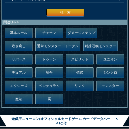
検 索
関連Q＆A
基本ルール
チェーン
ダメージステップ
巻き戻し
通常モンスター・トークン
特殊召喚モンスター
リバース
トゥーン
スピリット
ユニオン
デュアル
融合
儀式
シンクロ
エクシーズ
ペンデュラム
リンク
モンスター
魔法
罠
遊戯王ニューロン(オフィシャルカードゲーム カードデータベー
∧
ス)とは