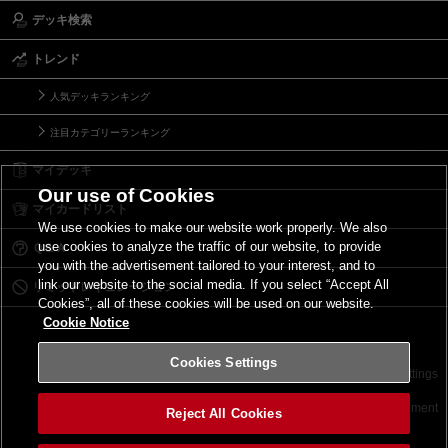
デッキ検索
トレンド
人気デッキランキング
注目カテゴリーランキング
マイデッキ
Our use of Cookies
マイカードリスト
We use cookies to make our website work properly. We also
use cookies to analyze the traffic of our website, to provide
Ｑ＆Ａ
you with the advertisement tailored to your interest, and to
link our website to the social media. If you select “Accept All
リミットレギュレーション
Cookies”, all of these cookies will be used on our website.
Cookie Notice
Cookies Settings
お問い合わせ
ご利用規約
サイトポリシー
Cookies Settings
©2026 Konami Digital Entertainment
Reject All Cookies