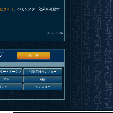
mヒグルミ
」のモンスター効果を発動す
2017-03-24
検 索
スター・トークン
特殊召喚モンスター
デュアル
融合
リンク
モンスター