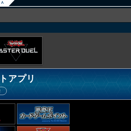
∧
トアプリ
！