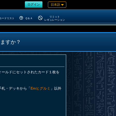
ログイン
日本語
リミット
カードリスト
Ｑ＆Ａ
レギュレーション
きますか？
ィールドにセットされたカード１枚を
手札・デッキから「
Emヒグルミ
」以外