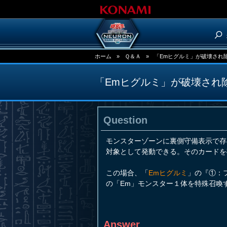
ホーム
»
Ｑ＆Ａ
»
「Emヒグルミ」が破壊され
「Emヒグルミ」が破壊され
Question
モンスターゾーンに裏側守備表示で存
対象として発動できる。そのカードを
この場合、「
Emヒグルミ
」の『①：
の「Em」モンスター１体を特殊召喚
Answer