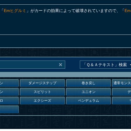
「
Emヒグルミ
」がカードの効果によって破壊されていますので、「
E
ン
ダメージステップ
巻き戻し
通常モン
ン
スピリット
ユニオン
ロ
エクシーズ
ペンデュラム