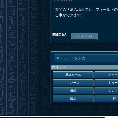
質問の状況の場合でも、フィールドの
る事ができます。
関連Q＆A
ペンデュラム
関連Q＆A
基本ルール
チェー
リバース
トゥー
儀式
シンク
魔法
罠