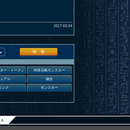
2017-03-24
検 索
スター・トークン
特殊召喚モンスター
デュアル
融合
リンク
モンスター
∧