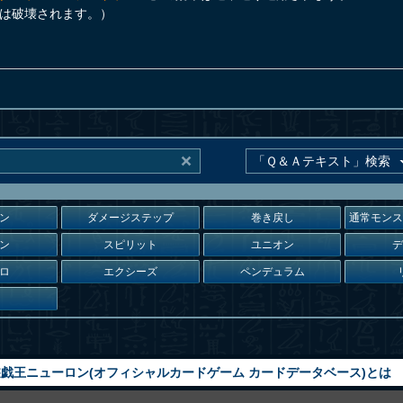
は破壊されます。）
ン
ダメージステップ
巻き戻し
通常モン
ン
スピリット
ユニオン
ロ
エクシーズ
ペンデュラム
戯王ニューロン(オフィシャルカードゲーム カードデータベース)とは