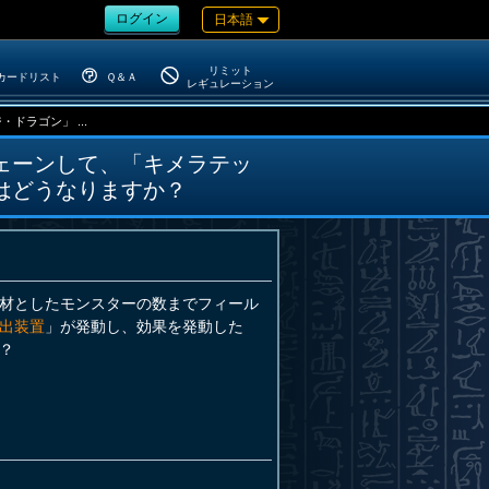
ログイン
日本語
リミット
カードリスト
Ｑ＆Ａ
レギュレーション
ラゴン」 ...
ェーンして、「キメラテッ
はどうなりますか？
材としたモンスターの数までフィール
出装置
」が発動し、効果を発動した
？