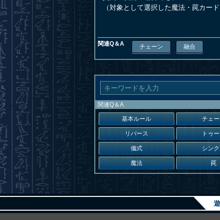
（対象として選択した魔法・罠カード
関連Q＆A
チェーン
融合
関連Q＆A
基本ルール
チェー
リバース
トゥー
儀式
シンク
魔法
罠
遊