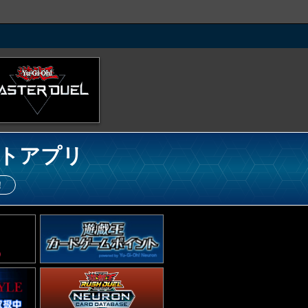
トアプリ
！