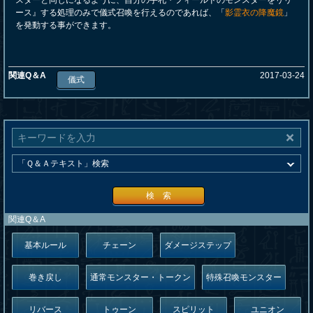
スターと同じになるように、自分の手札・フィールドのモンスターをリリ
ース』する処理のみで儀式召喚を行えるのであれば、「
影霊衣の降魔鏡
」
を発動する事ができます。
関連Q＆A
2017-03-24
儀式
検 索
関連Q＆A
基本ルール
チェーン
ダメージステップ
巻き戻し
通常モンスター・トークン
特殊召喚モンスター
リバース
トゥーン
スピリット
ユニオン