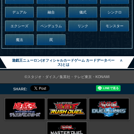
デュアル
融合
儀式
シンクロ
エクシーズ
ペンデュラム
リンク
モンスター
魔法
罠
遊戯王ニューロン(オフィシャルカードゲーム カードデータベー
∧
ス)とは
©スタジオ・ダイス／集英社・テレビ東京・KONAMI
SHARE: