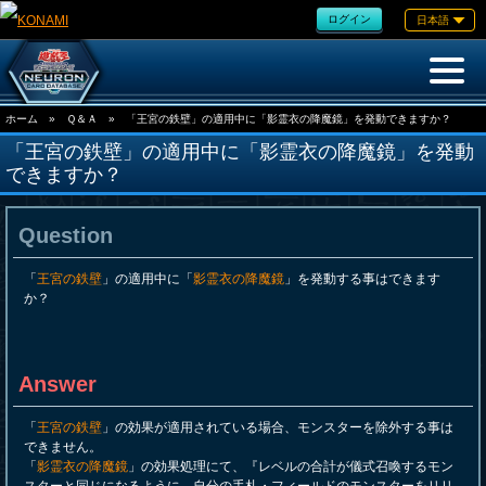
ログイン
日本語
ホーム
»
Ｑ＆Ａ
»
「王宮の鉄壁」の適用中に「影霊衣の降魔鏡」を発動できますか？
「王宮の鉄壁」の適用中に「影霊衣の降魔鏡」を発動
できますか？
Question
「
王宮の鉄壁
」の適用中に「
影霊衣の降魔鏡
」を発動する事はできます
か？
Answer
「
王宮の鉄壁
」の効果が適用されている場合、モンスターを除外する事は
できません。
「
影霊衣の降魔鏡
」の効果処理にて、『レベルの合計が儀式召喚するモン