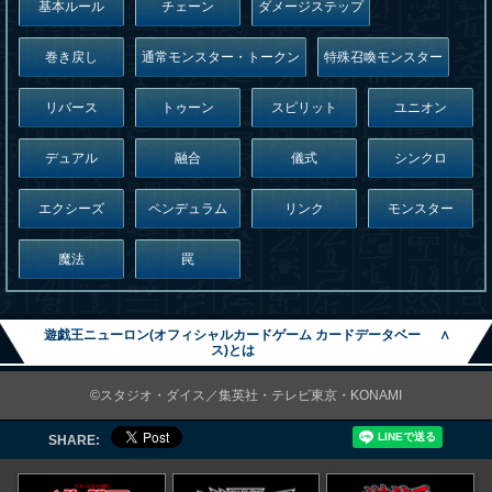
基本ルール
チェーン
ダメージステップ
巻き戻し
通常モンスター・トークン
特殊召喚モンスター
リバース
トゥーン
スピリット
ユニオン
デュアル
融合
儀式
シンクロ
エクシーズ
ペンデュラム
リンク
モンスター
魔法
罠
遊戯王ニューロン(オフィシャルカードゲーム カードデータベー
∧
ス)とは
©スタジオ・ダイス／集英社・テレビ東京・KONAMI
SHARE: