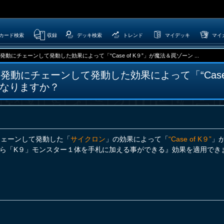
カード検索
収録
デッキ検索
トレンド
マイデッキ
マイ
ドの発動にチェーンして発動した効果によって「“Case of K９”」が魔法＆罠ゾーン ...
ードの発動にチェーンして発動した効果によって「“Case
なりますか？
チェーンして発動した「
サイクロン
」の効果によって「
“Case of K９”
」
ら「K９」モンスター１体を手札に加える事ができる』効果を適用でき