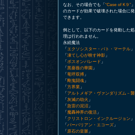
なお、その場合でも「
“Case of K９”
のカードが効果で破壊された場合に発
できます。
例として、以下のカードを発動した処
理は行われません。
永続魔法
「
エクソシスター・バト・マーテル
」
「
凍てし心が映す神影
」
「
ボスオンパレード
」
「
黒薔薇の華園
」
「
竜呼双搏
」
「
剛鬼闘魂
」
「
方界業
」
「
アルトメギア・ヴァンダリズム－襲
「
灰滅の劫火
」
「
急雷の泥沼
」
「
魔轟神界の復活
」
「
クリストロン・インクルージョン
」
「
バーバリアン・エコーズ
」
「
原石の皇脈
」