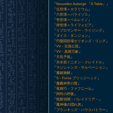
「
Nouvellez Auberge 『À Table』
」
「
伍世壊＝カラリウム
」
「
六世壊＝パライゾス
」
「
壱世壊＝ペルレイノ
」
「
肆世壊＝ライフォビア
」
「
リブロマンサー・ライジング
」
「
ダイス・ダンジョン
」
「
円盤闘技場セリオンズ・リング
」
「
VV－百識公国
」
「
VV－真羅万象
」
「
天気予報
」
「
氷水底イニオン・クレイドル
」
「
マジシャンズ・サルベーション
」
「
魔鍵施解
」
「
S－Force ブリッジヘッド
」
「
魔轟神界の階
」
「
竜輝巧－ファフニール
」
「
阿吽の呼吸
」
「
呪眼領閾－パレイドリア－
」
「
魔神儀の隠れ房
」
「
プランキッズ・ハウスバトラー
」