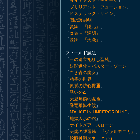
「
ダイナミスト・チャージ
」
「
ブリリアント・フュージョン
」
「
ヒステリック・サイン
」
「
闇の護封剣
」
「
炎舞－「隠元」
」
「
炎舞－「洞明」
」
「
炎舞－「天璣」
」
フィールド魔法
「
王の遺宝祀りし聖域
」
「
決闘進化－バスター・ゾーン
」
「
白き森の魔女
」
「
精霊の世界
」
「
原質の炉心貫通
」
「
誘いのΔ
」
「
天威無窮の境地
」
「
登竜華転生紋
」
「
M∀LICE IN UNDERGROUND
」
「
地獄人形の館
」
「
ナイトメア・スローン
」
「
天魔の聲選器－『ヴァルモニカ』
」
「
蛇眼神殿スネークアイ
」