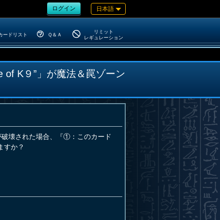
ログイン
日本語
リミット
カードリスト
Ｑ＆Ａ
レギュレーション
 of K９”」が魔法＆罠ゾーン
が破壊された場合、『①：このカード
ますか？