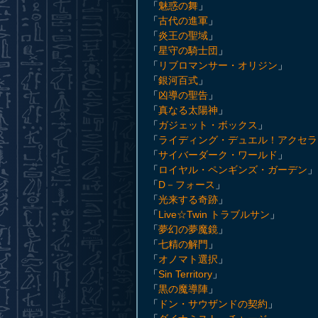
「
魅惑の舞
」
「
古代の進軍
」
「
炎王の聖域
」
「
星守の騎士団
」
「
リブロマンサー・オリジン
」
「
銀河百式
」
「
凶導の聖告
」
「
真なる太陽神
」
「
ガジェット・ボックス
」
「
ライディング・デュエル！アクセラ
「
サイバーダーク・ワールド
」
「
ロイヤル・ペンギンズ・ガーデン
」
「
D－フォース
」
「
光来する奇跡
」
「
Live☆Twin トラブルサン
」
「
夢幻の夢魔鏡
」
「
七精の解門
」
「
オノマト選択
」
「
Sin Territory
」
「
黒の魔導陣
」
「
ドン・サウザンドの契約
」