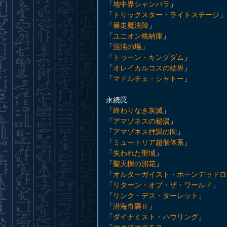
「
地中界シャンバラ
」
「
トリックスター・ライトステージ
」
「
暴走魔法陣
」
「
ユニオン格納庫
」
「
混沌の場
」
「
トゥーン・キングダム
」
「
オレイカルコスの結界
」
「
マドルチェ・シャトー
」
永続罠
「
終わりなき灰滅
」
「
アマゾネスの秘湯
」
「
アマゾネス拝謁の間
」
「
ミュートリア超個体系
」
「
失われた聖域
」
「
聖天樹の開花
」
「
オルターガイスト・ホーンデッドロ
「
リターン・オブ・ザ・ワールド
」
「
リンク・デス・ターレット
」
「
潜海奇襲Ⅱ
」
「
ダイナミスト・ハウリング
」