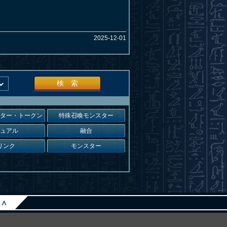
2025-12-01
検 索
スター・トークン
特殊召喚モンスター
デュアル
融合
リンク
モンスター
∧