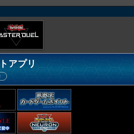
トアプリ
！