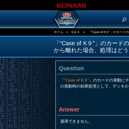
ホーム
»
Ｑ＆Ａ
»
「“Case of K９”」のカー
「“Case of K９”」のカ
から離れた場合、処理はどう
Question
「
“Case of K９”
」のカードの発動に
の発動時の効果処理として、デッキか
Answer
適用できません。