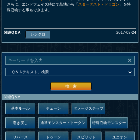
さらに、エンドフェイズ時にて墓地から「
スターダスト・ドラゴン
」を特
殊召喚する事もできます。
関連Q＆A
2017-03-24
シンクロ
検 索
関連Q＆A
基本ルール
チェーン
ダメージステップ
巻き戻し
通常モンスター・トークン
特殊召喚モンスター
リバース
トゥーン
スピリット
ユニオン