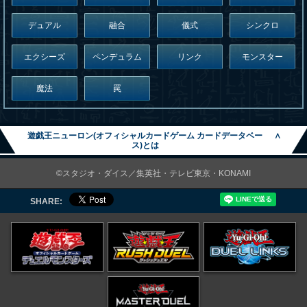
デュアル
融合
儀式
シンクロ
エクシーズ
ペンデュラム
リンク
モンスター
魔法
罠
遊戯王ニューロン(オフィシャルカードゲーム カードデータベー
∧
ス)とは
©スタジオ・ダイス／集英社・テレビ東京・KONAMI
SHARE: