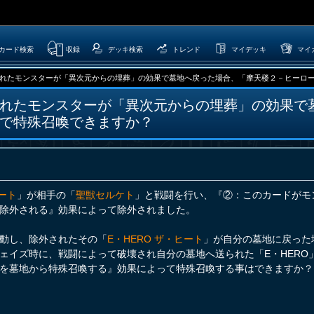
カード検索
収録
デッキ検索
トレンド
マイデッキ
マイ
れたモンスターが「異次元からの埋葬」の効果で墓地へ戻った場合、「摩天楼２－ヒーローシテ
れたモンスターが「異次元からの埋葬」の効果で
で特殊召喚できますか？
ヒート
」が相手の「
聖獣セルケト
」と戦闘を行い、『②：このカードがモ
除外される』効果によって除外されました。
動し、除外されたその「
E・HERO ザ・ヒート
」が自分の墓地に戻った
ェイズ時に、戦闘によって破壊され自分の墓地へ送られた「E・HERO
を墓地から特殊召喚する』効果によって特殊召喚する事はできますか？