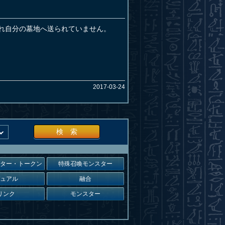
れ自分の墓地へ送られていません。
2017-03-24
検 索
スター・トークン
特殊召喚モンスター
デュアル
融合
リンク
モンスター