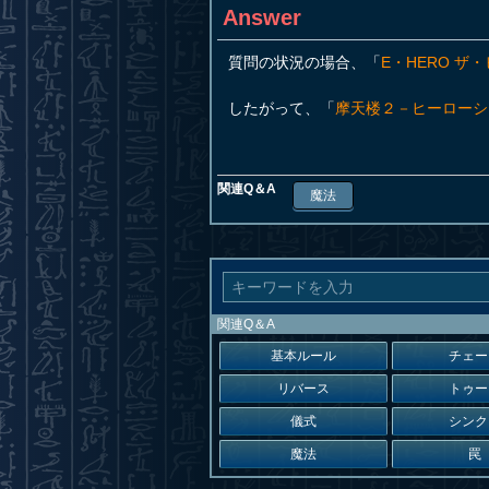
Answer
質問の状況の場合、「
E・HERO ザ
したがって、「
摩天楼２－ヒーローシ
関連Q＆A
魔法
関連Q＆A
基本ルール
チェー
リバース
トゥー
儀式
シンク
魔法
罠