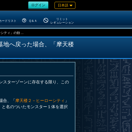
ログイン
日本語
リミット
カードリスト
Ｑ＆Ａ
レギュレーション
ィ」の効 ...
墓地へ戻った場合、「摩天楼
ンスターゾーンに存在する限り、この
場合、「
摩天楼２－ヒーローシティ
」
」と名のついたモンスター１体を選択