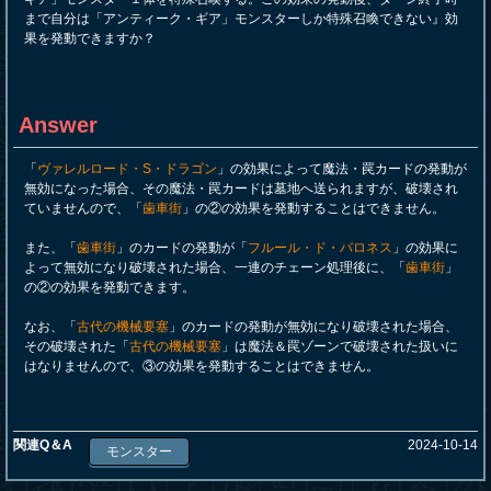
まで自分は「アンティーク・ギア」モンスターしか特殊召喚できない』効
果を発動できますか？
Answer
「
ヴァレルロード・S・ドラゴン
」の効果によって魔法・罠カードの発動が
無効になった場合、その魔法・罠カードは墓地へ送られますが、破壊され
ていませんので、「
歯車街
」の②の効果を発動することはできません。
また、「
歯車街
」のカードの発動が「
フルール・ド・バロネス
」の効果に
よって無効になり破壊された場合、一連のチェーン処理後に、「
歯車街
」
の②の効果を発動できます。
なお、「
古代の機械要塞
」のカードの発動が無効になり破壊された場合、
その破壊された「
古代の機械要塞
」は魔法＆罠ゾーンで破壊された扱いに
はなりませんので、③の効果を発動することはできません。
関連Q＆A
2024-10-14
モンスター