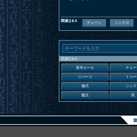
関連Q＆A
チェーン
シンクロ
関連Q＆A
基本ルール
チェー
リバース
トゥー
儀式
シンク
魔法
罠
遊