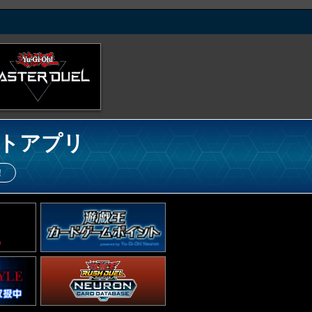
トアプリ
！