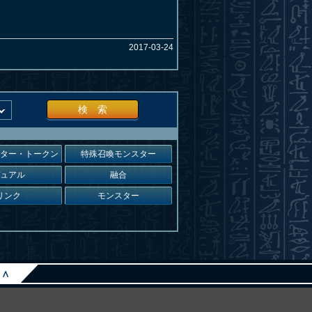
2017-03-24
検 索
スター・トークン
特殊召喚モンスター
デュアル
融合
リンク
モンスター
∧