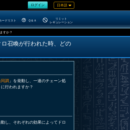
ログイン
日本語
リミット
カードリスト
Ｑ＆Ａ
レギュレーション
ますか？
クロ召喚が行われた時、どの
急同調
」を発動し、一連のチェーン処
うに行われますか？
発動し、それぞれの効果によってドロ