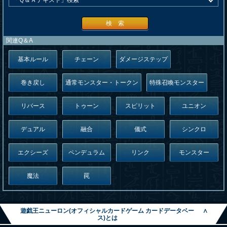
検 索
関連Q＆A
基本ルール
チェーン
ダメージステップ
巻き戻し
通常モンスター・トークン
特殊召喚モンスター
リバース
トゥーン
スピリット
ユニオン
デュアル
融合
儀式
シンクロ
エクシーズ
ペンデュラム
リンク
モンスター
魔法
罠
遊戯王ニューロン(オフィシャルカードゲーム カードデータベー
∧
ス)とは