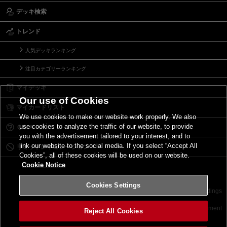
デッキ検索
トレンド
人気デッキランキング
注目カテゴリーランキング
マイデッキ
Our use of Cookies
マイカードリスト
We use cookies to make our website work properly. We also
use cookies to analyze the traffic of our website, to provide
Ｑ＆Ａ
you with the advertisement tailored to your interest, and to
link our website to the social media. If you select “Accept All
リミットレギュレーション
Cookies”, all of these cookies will be used on our website.
Cookie Notice
Cookies Settings
お問い合わせ
ご利用規約
サイトポリシー
Cookies Settings
©2026 Konami Digital Entertainment
Reject All Cookies