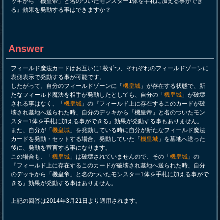
ッキから「機皇帝」と名のついたモンスター1体を手札に加える事ができ
る』効果を発動する事はできますか？
Answer
フィールド魔法カードはお互いに1枚ずつ、それぞれのフィールドゾーンに
表側表示で発動する事が可能です。
したがって、自分のフィールドゾーンに「
機皇城
」が存在する状態で、新
たなフィールド魔法を相手が発動したとしても、自分の「
機皇城
」が破壊
される事はなく、「
機皇城
」の『フィールド上に存在するこのカードが破
壊され墓地へ送られた時、自分のデッキから「機皇帝」と名のついたモン
スター1体を手札に加える事ができる』効果が発動する事もありません。
また、自分が「
機皇城
」を発動している時に自分が新たなフィールド魔法
カードを発動・セットする場合、発動していた「
機皇城
」を墓地へ送った
後に、発動を宣言する事になります。
この場合も、「
機皇城
」は破壊されていませんので、その「
機皇城
」の
『フィールド上に存在するこのカードが破壊され墓地へ送られた時、自分
のデッキから「機皇帝」と名のついたモンスター1体を手札に加える事がで
きる』効果が発動する事はありません。
上記の回答は2014年3月21日より適用されます。