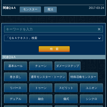
関連Q＆A
2017-03-24
モンスター
魔法
検 索
関連Q＆A
基本ルール
チェーン
ダメージステップ
巻き戻し
通常モンスター・トークン
特殊召喚モンスター
リバース
トゥーン
スピリット
ユニオン
デュアル
融合
儀式
シンクロ