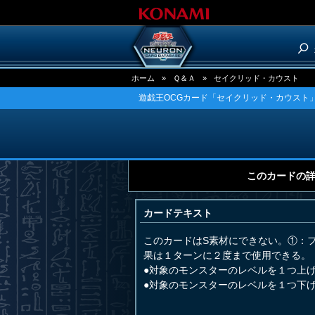
ホーム
»
Ｑ＆Ａ
»
セイクリッド・カウスト
遊戯王OCGカード「セイクリッド・カウスト」
このカードの
カードテキスト
このカードはS素材にできない。①：
果は１ターンに２度まで使用できる。
●対象のモンスターのレベルを１つ上
●対象のモンスターのレベルを１つ下