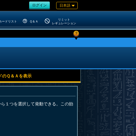
ログイン
日本語
リミット
カードリスト
Ｑ＆Ａ
レギュレーション
?
ドのＱ＆Ａを表示
から１つを選択して発動できる。この効